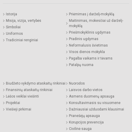
Istorija
Priėmimas į darželį-mokyklą
Misija, vizija, vertybės
Maitinimas, mokesčiai už darželį-
mokyklą
Simboliai
Priešmokyklinis ugdymas
Uniformos
Pradinis ugdymas
Tradiciniai renginiai
Neformalusis švietimas
Visos dienos mokykla
Pagalba vaikams ir tėvams
Patalpų nuoma
Biudžeto vykdymo ataskaitų rinkiniai
Nuorodos
Finansinių ataskaitų rinkiniai
Laisvos darbo vietos
Lėšos veiklai viešinti
Asmens duomenų apsauga
Projektai
Konsultavimasis su visuomene
Viešieji pirkimai
Dažniausiai užduodami klausimai
Pranešėjų apsauga
Korupcijos prevencija
Civilinė sauga