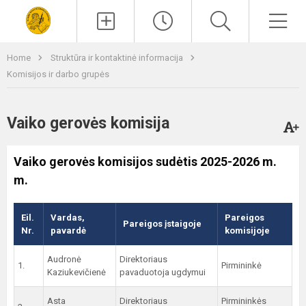
Paieška
Men
Home
Struktūra ir kontaktinė informacija
Komisijos ir darbo grupės
Vaiko gerovės komisija
Vaiko gerovės komisijos sudėtis 2025-2026 m.
m.
Eil.
Vardas,
Pareigos
Pareigos įstaigoje
Nr.
pavardė
komisijoje
Audronė
Direktoriaus
1.
Pirmininkė
Kaziukevičienė
pavaduotoja ugdymui
Asta
Direktoriaus
Pirmininkės