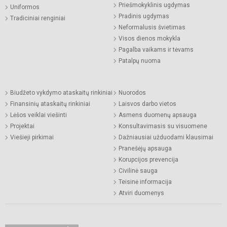
Priešmokyklinis ugdymas
Uniformos
Pradinis ugdymas
Tradiciniai renginiai
Neformalusis švietimas
Visos dienos mokykla
Pagalba vaikams ir tėvams
Patalpų nuoma
Biudžeto vykdymo ataskaitų rinkiniai
Nuorodos
Finansinių ataskaitų rinkiniai
Laisvos darbo vietos
Lėšos veiklai viešinti
Asmens duomenų apsauga
Projektai
Konsultavimasis su visuomene
Viešieji pirkimai
Dažniausiai užduodami klausimai
Pranešėjų apsauga
Korupcijos prevencija
Civilinė sauga
Teisinė informacija
Atviri duomenys