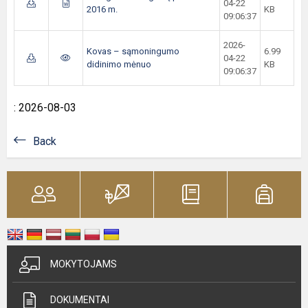
04-22
2016 m.
KB
09:06:37
2026-
Kovas – sąmoningumo
6.99
04-22
didinimo mėnuo
KB
09:06:37
: 2026-08-03
Back
MOKYTOJAMS
DOKUMENTAI