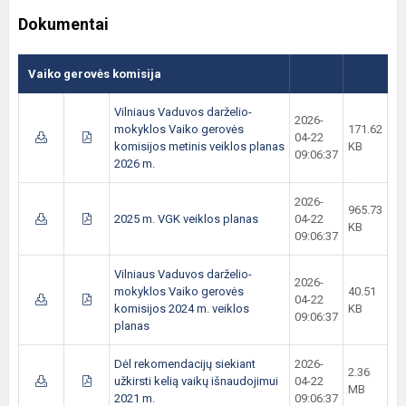
Dokumentai
Vaiko gerovės komisija
Vilniaus Vaduvos darželio-
2026-
mokyklos Vaiko gerovės
171.62
04-22
komisijos metinis veiklos planas
KB
09:06:37
2026 m.
2026-
965.73
2025 m. VGK veiklos planas
04-22
KB
09:06:37
Vilniaus Vaduvos darželio-
2026-
mokyklos Vaiko gerovės
40.51
04-22
komisijos 2024 m. veiklos
KB
09:06:37
planas
Dėl rekomendacijų siekiant
2026-
2.36
užkirsti kelią vaikų išnaudojimui
04-22
MB
2021 m.
09:06:37