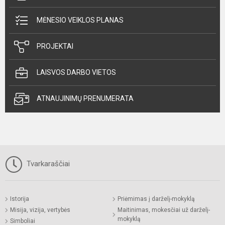
MĖNESIO VEIKLOS PLANAS
PROJEKTAI
LAISVOS DARBO VIETOS
ATNAUJINIMŲ PRENUMERATA
Tvarkaraščiai
Istorija
Priėmimas į darželį-mokyklą
Misija, vizija, vertybės
Maitinimas, mokesčiai už darželį-
mokyklą
Simboliai