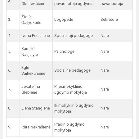
2.
Okunevičienė
pavaduotoja ugdymui
pavaduotoja
Živilė
3.
Logopedė
Sekretorė
Dailydkaitė
4.
Ivona Pečiulienė
Specialioji pedagogė
Narė
Kamlilė
5.
Psichologė
Narė
Naujalytė
Eglė
6.
Socialinė pedagogė
Narė
Vaitiekūnienė
Jekaterina
Priešmokyklinio
7.
Narė
Glebienė
ugdymo mokytoja
Ikimokyklinio ugdymo
8.
Elena Stangienė
Narė
mokytoja
Pradinio ugdymo
9.
Rūta Nekrašienė
Narė
mokytoja