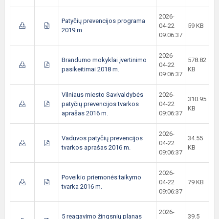
2026-
Patyčių prevencijos programa
04-22
59 KB
2019 m.
09:06:37
2026-
Brandumo mokyklai įvertinimo
578.82
04-22
pasikeitimai 2018 m.
KB
09:06:37
Vilniaus miesto Savivaldybės
2026-
310.95
patyčių prevencijos tvarkos
04-22
KB
aprašas 2016 m.
09:06:37
2026-
Vaduvos patyčių prevencijos
34.55
04-22
tvarkos aprašas 2016 m.
KB
09:06:37
2026-
Poveikio priemonės taikymo
04-22
79 KB
tvarka 2016 m.
09:06:37
2026-
5 reagavimo žingsnių planas
39.5