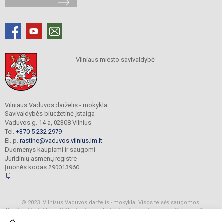
Vilniaus miesto savivaldybė
Vilniaus Vaduvos darželis - mokykla
Savivaldybės biudžetinė įstaiga
Vaduvos g. 14 a, 02308 Vilnius
Tel.
+370 5 232 2979
El. p.
rastine@vaduvos.vilnius.lm.lt
Duomenys kaupiami ir saugomi
Juridinių asmenų registre
Įmonės kodas 290013960
© 2023. Vilniaus Vaduvos darželis - mokykla. Visos teisės saugomos.
Kopijuoti turinį be raštiško įstaigos administracijos sutikimo griežtai draudžiama.