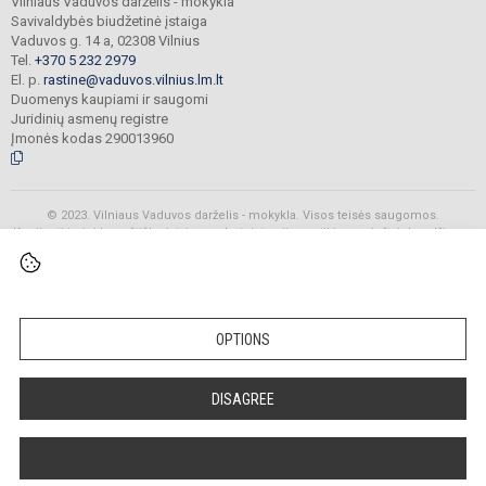
Vilniaus Vaduvos darželis - mokykla
Savivaldybės biudžetinė įstaiga
Vaduvos g. 14 a, 02308 Vilnius
Tel.
+370 5 232 2979
El. p.
rastine@vaduvos.vilnius.lm.lt
Duomenys kaupiami ir saugomi
Juridinių asmenų registre
Įmonės kodas 290013960
© 2023. Vilniaus Vaduvos darželis - mokykla. Visos teisės saugomos.
Kopijuoti turinį be raštiško įstaigos administracijos sutikimo griežtai draudžiama.
Prieinamumo paraiška
Slapukų politika
OPTIONS
DISAGREE