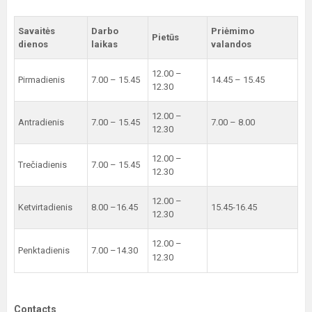
Savaitės
Darbo
Priėmimo
Pietūs
dienos
laikas
valandos
12.00 –
Pirmadienis
7.00 – 15.45
14.45 – 15.45
12.30
12.00 –
Antradienis
7.00 – 15.45
7.00 – 8.00
12.30
12.00 –
Trečiadienis
7.00 – 15.45
12.30
12.00 –
Ketvirtadienis
8.00 –16.45
15.45-16.45
12.30
12.00 –
Penktadienis
7.00 –14.30
12.30
Contacts