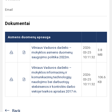
Email
Dokumentai
Asmens duomenų apsauga
Vilniaus Vaduvos darželio –
2026-
3.8
mokyklos asmens duomenų
03-25
MB
saugojimo politika 2022m.
10:11:32
Vilniaus Vaduvos darželio –
mokyklos informacinių ir
2026-
komunikacinių technologijų
106.6
03-25
naudojimo bei darbuotojų
KB
10:11:32
stebėsenos ir kontrolės darbo
vietoje tvarkos aprašas 2017 m.
Back