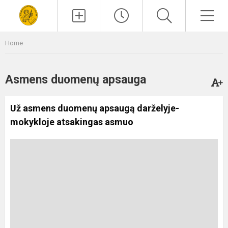
Paieška
Men
Home
Asmens duomenų apsauga
Už asmens duomenų apsaugą darželyje-
mokykloje atsakingas asmuo