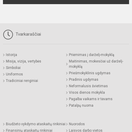
Tvarkaraščiai
Istorija
Priėmimas į darželį-mokyklą
Misija, vizija, vertybės
Maitinimas, mokesčiai už darželį-
mokyklą
Simboliai
Priešmokyklinis ugdymas
Uniformos
Pradinis ugdymas
Tradiciniai renginiai
Neformalusis švietimas
Visos dienos mokykla
Pagalba vaikams ir tėvams
Patalpų nuoma
Biudžeto vykdymo ataskaitų rinkiniai
Nuorodos
Finansinių ataskaitų rinkiniai
Laisvos darbo vietos