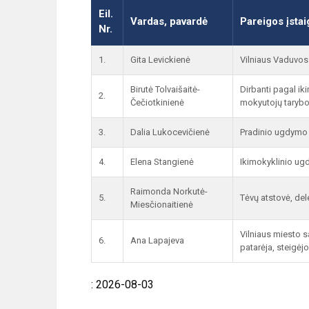
Eil.
Vardas, pavardė
Pareigos įstai
Nr.
1.
Gita Levickienė
Vilniaus Vaduvos
Birutė Tolvaišaitė-
Dirbanti pagal i
2.
Čečiotkinienė
mokyutojų taryb
3.
Dalia Lukocevičienė
Pradinio ugdymo 
4.
Elena Stangienė
Ikimokyklinio ug
Raimonda Norkutė-
5.
Tėvų atstovė, del
Miesčionaitienė
Vilniaus miesto 
6.
Ana Lapajeva
patarėja, steigėj
: 2026-08-03