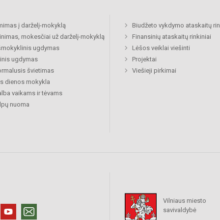
mimas į darželį-mokyklą
Biudžeto vykdymo ataskaitų rin
inimas, mokesčiai už darželį-mokyklą
Finansinių ataskaitų rinkiniai
šmokyklinis ugdymas
Lėšos veiklai viešinti
inis ugdymas
Projektai
rmalusis švietimas
Viešieji pirkimai
s dienos mokykla
lba vaikams ir tėvams
alpų nuoma
Vilniaus miesto
savivaldybė