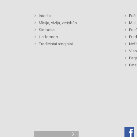
Istorija
Priė
Misija, vizija, vertybės
Mait
Simboliai
Prie
Uniformos
Prad
Tradiciniai renginiai
Nefo
Viso
Paga
Pat