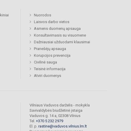
kiniai
Nuorodos
Laisvos darbo vietos
Asmens duomenų apsauga
Konsultavimasis su visuomene
Dažniausiai užduodami klausimai
Pranešėjų apsauga
Korupcijos prevencija
Civilinė sauga
Teisinė informacija
Atviri duomenys
Vilniaus Vaduvos darželis - mokykla
Savivaldybės biudžetinė įstaiga
Vaduvos g. 14 a, 02308 Vilnius
Tel.
+370 5 232 2979
El. p.
rastine@vaduvos.vilnius.lm.lt