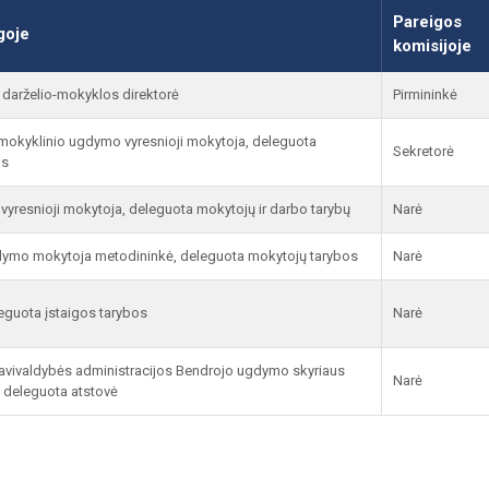
Pareigos
goje
komisijoje
 darželio-mokyklos direktorė
Pirmininkė
kimokyklinio ugdymo vyresnioji mokytoja, deleguota
Sekretorė
os
vyresnioji mokytoja, deleguota mokytojų ir darbo tarybų
Narė
dymo mokytoja metodininkė, deleguota mokytojų tarybos
Narė
eguota įstaigos tarybos
Narė
savivaldybės administracijos Bendrojo ugdymo skyriaus
Narė
o deleguota atstovė