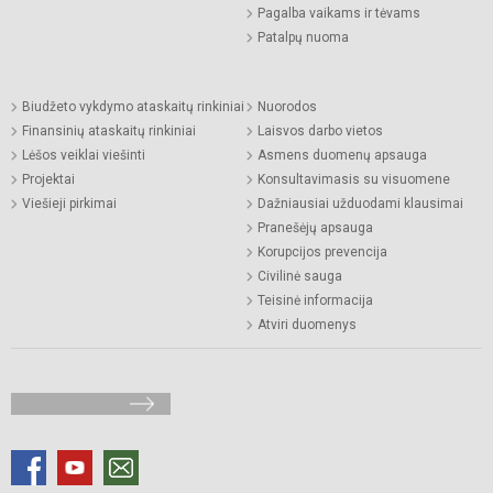
Pagalba vaikams ir tėvams
Patalpų nuoma
Biudžeto vykdymo ataskaitų rinkiniai
Nuorodos
Finansinių ataskaitų rinkiniai
Laisvos darbo vietos
Lėšos veiklai viešinti
Asmens duomenų apsauga
Projektai
Konsultavimasis su visuomene
Viešieji pirkimai
Dažniausiai užduodami klausimai
Pranešėjų apsauga
Korupcijos prevencija
Civilinė sauga
Teisinė informacija
Atviri duomenys