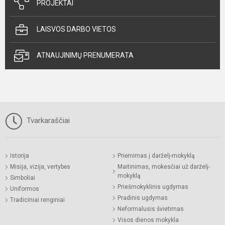
PROJEKTAI
LAISVOS DARBO VIETOS
ATNAUJINIMŲ PRENUMERATA
Tvarkaraščiai
Istorija
Priėmimas į darželį-mokyklą
Misija, vizija, vertybės
Maitinimas, mokesčiai už darželį-
mokyklą
Simboliai
Priešmokyklinis ugdymas
Uniformos
Pradinis ugdymas
Tradiciniai renginiai
Neformalusis švietimas
Visos dienos mokykla