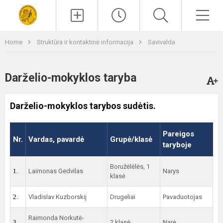
Paieška
Men
Home
Struktūra ir kontaktinė informacija
Savivalda
Darželio-mokyklos taryba
Darželio-mokyklos tarybos sudėtis.
Pareigos
Nr.
Vardas, pavardė
Grupė/klasė
taryboje
Boružėlėlės, 1
1.
Laimonas Gedvilas
Narys
klasė
2.
Vladislav Kuzborskij
Drugeliai
Pavaduotojas
Raimonda Norkutė-
3.
2 klasė
Narė