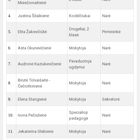
Miesčionaitienė
4.
Justina Šilaikienė
Kodėlčiukai
Narė
Drugeliai, 2
5.
Elita Žakevičiūtė
Pirmininkė
klasė
6.
Asta Okunevičienė
Mokytoja
Narė
Pavaduotoja
7.
Audronė Kaziukevičienė
Narė
ugdymui
Birutė Tolvaišaitė -
8.
Mokytoja
Narė
Čečiotkinienė
9.
Elena Stangienė
Mokytoja
Sekretorė
Specialioji
10.
Ivona Pečiulienė
Narė
pedagogė
11.
Jekaterina Glebienė
Mokytoja
Narė