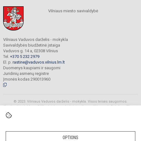
Vilniaus miesto savivaldybė
Vilniaus Vaduvos darželis - mokykla
Savivaldybės biudžetinė įstaiga
Vaduvos g. 14 a, 02308 Vilnius
Tel.
+370 5 232 2979
El. p.
rastine@vaduvos.vilnius.lm.lt
Duomenys kaupiami ir saugomi
Juridinių asmenų registre
Įmonės kodas 290013960
© 2023. Vilniaus Vaduvos darželis - mokykla. Visos teisės saugomos.
Kopijuoti turinį be raštiško įstaigos administracijos sutikimo griežtai draudžiama.
Prieinamumo paraiška
Slapukų politika
OPTIONS