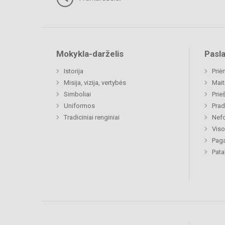
Mokykla-darželis
Pasl
Istorija
Priė
Misija, vizija, vertybės
Mait
Simboliai
Prie
Uniformos
Prad
Tradiciniai renginiai
Nefo
Viso
Paga
Pat