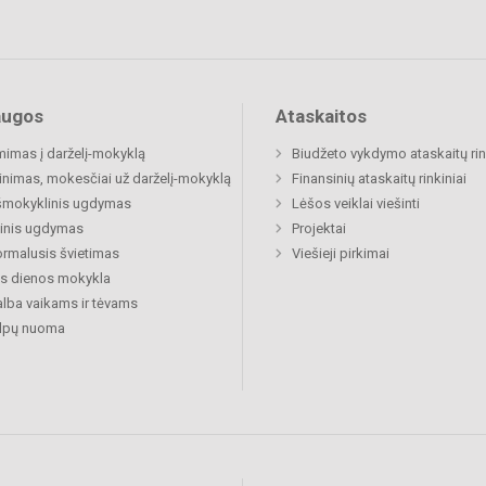
augos
Ataskaitos
mimas į darželį-mokyklą
Biudžeto vykdymo ataskaitų rin
inimas, mokesčiai už darželį-mokyklą
Finansinių ataskaitų rinkiniai
šmokyklinis ugdymas
Lėšos veiklai viešinti
inis ugdymas
Projektai
rmalusis švietimas
Viešieji pirkimai
s dienos mokykla
lba vaikams ir tėvams
alpų nuoma