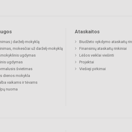
augos
Ataskaitos
mimas į darželį-mokyklą
Biudžeto vykdymo ataskaitų rin
inimas, mokesčiai už darželį-mokyklą
Finansinių ataskaitų rinkiniai
šmokyklinis ugdymas
Lėšos veiklai viešinti
inis ugdymas
Projektai
rmalusis švietimas
Viešieji pirkimai
s dienos mokykla
lba vaikams ir tėvams
alpų nuoma