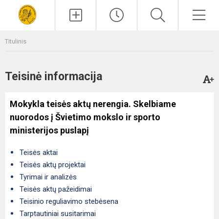
Paieška
Men
Titulinis
Teisinė informacija
Mokykla teisės aktų nerengia. Skelbiame
nuorodos į Švietimo mokslo ir sporto
ministerijos puslapį
Teisės aktai
Teisės aktų projektai
Tyrimai ir analizės
Teisės aktų pažeidimai
Teisinio reguliavimo stebėsena
Tarptautiniai susitarimai