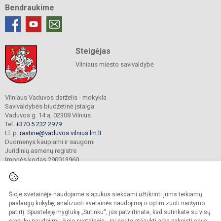
Bendraukime
Steigėjas
Vilniaus miesto savivaldybė
Vilniaus Vaduvos darželis - mokykla
Savivaldybės biudžetinė įstaiga
Vaduvos g. 14 a, 02308 Vilnius
Tel.
+370 5 232 2979
El. p.
rastine@vaduvos.vilnius.lm.lt
Duomenys kaupiami ir saugomi
Juridinių asmenų registre
Įmonės kodas 290013960
Šioje svetainėje naudojame slapukus siekdami užtikrinti jums teikiamų
© 2023. Vilniaus Vaduvos darželis - mokykla. Visos teisės saugomos.
Kopijuoti turinį be raštiško įstaigos administracijos sutikimo griežtai draudžiama.
paslaugų kokybę, analizuoti svetainės naudojimą ir optimizuoti naršymo
patirtį. Spustelėję mygtuką „Sutinku“, jūs patvirtinate, kad sutinkate su visų
Prieinamumo paraiška
Slapukų politika