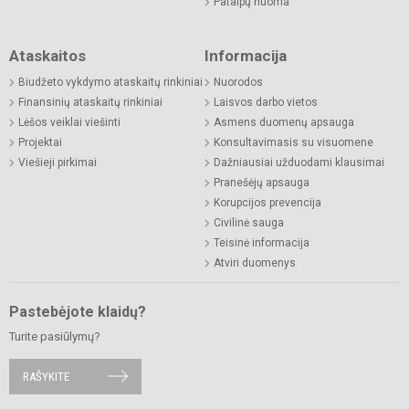
Patalpų nuoma
Ataskaitos
Informacija
Biudžeto vykdymo ataskaitų rinkiniai
Nuorodos
Finansinių ataskaitų rinkiniai
Laisvos darbo vietos
Lėšos veiklai viešinti
Asmens duomenų apsauga
Projektai
Konsultavimasis su visuomene
Viešieji pirkimai
Dažniausiai užduodami klausimai
Pranešėjų apsauga
Korupcijos prevencija
Civilinė sauga
Teisinė informacija
Atviri duomenys
Pastebėjote klaidų?
Turite pasiūlymų?
RAŠYKITE