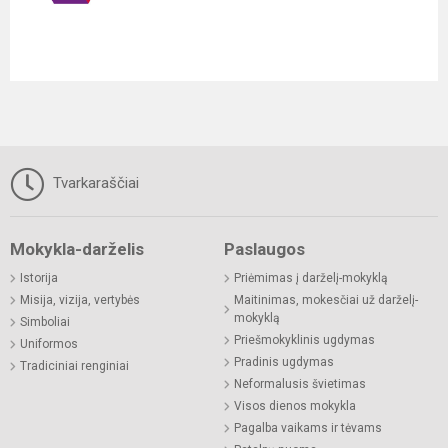
Tvarkaraščiai
Mokykla-darželis
Paslaugos
Istorija
Priėmimas į darželį-mokyklą
Misija, vizija, vertybės
Maitinimas, mokesčiai už darželį-
mokyklą
Simboliai
Priešmokyklinis ugdymas
Uniformos
Pradinis ugdymas
Tradiciniai renginiai
Neformalusis švietimas
Visos dienos mokykla
Pagalba vaikams ir tėvams