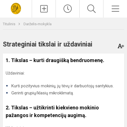
Paieška
Men
Titulinis
Darželis-mokykla
Strateginiai tikslai ir uždaviniai
1. Tikslas – kurti draugišką bendruomenę.
Uždaviniai:
Kurti pozityvius mokinių, jų tėvų ir darbuotojų santykius.
Gerinti grupių/klasių mikroklimatą.
2. Tikslas – užtikrinti kiekvieno mokinio
pažangos ir kompetencijų augimą.