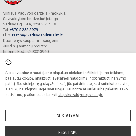
Vilniaus Vaduvos darželis - mokykla
Savivaldybės biudžetinė įstaiga
Vaduvos g. 14 a, 02308 Vilnius
Tel.
+370 5 232 2979
El. p.
rastine@vaduvos.vilnius.lm.lt
Duomenys kaupiami ir saugomi
Juridinių asmenų registre
Įmonės kodas 290013960
Šioje svetainėje naudojame slapukus siekdami užtikrinti jums teikiamų
© 2023. Vilniaus Vaduvos darželis - mokykla. Visos teisės saugomos.
Kopijuoti turinį be raštiško įstaigos administracijos sutikimo griežtai draudžiama.
paslaugų kokybę, analizuoti svetainės naudojimą ir optimizuoti naršymo
patirtį. Spustelėję mygtuką „Sutinku“, jūs patvirtinate, kad sutinkate su visų
Prieinamumo paraiška
Slapukų politika
slapukų naudojimu šioje svetainėje. Jei norite atšaukti arba pakeisti savo
sutikimus, prašome apsilankyti
slapukų valdymo puslapyje
.
Sumanus būdas atnaujinti
mokyklos interneto
svetainę
NUSTATYMAI
NESUTINKU