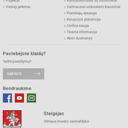
Projektai
Konsultavimasis su visuomene
Viešieji pirkimai
Dažniausiai užduodami klausimai
Pranešėjų apsauga
Korupcijos prevencija
Civilinė sauga
Teisinė informacija
Atviri duomenys
Pastebėjote klaidų?
Turite pasiūlymų?
RAŠYKITE
Bendraukime
Steigėjas
Vilniaus miesto savivaldybė