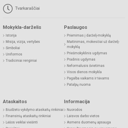
Tvarkaraščiai
Mokykla-darželis
Paslaugos
Istorija
Priėmimas į darželį-mokyklą
Misija, vizija, vertybės
Maitinimas, mokesčiai už darželį-
mokyklą
Simboliai
Priešmokyklinis ugdymas
Uniformos
Pradinis ugdymas
Tradiciniai renginiai
Neformalusis švietimas
Visos dienos mokykla
Pagalba vaikams ir tėvams
Patalpų nuoma
Ataskaitos
Informacija
Biudžeto vykdymo ataskaitų rinkiniai
Nuorodos
Finansinių ataskaitų rinkiniai
Laisvos darbo vietos
Lėšos veiklai viešinti
Asmens duomenų apsauga