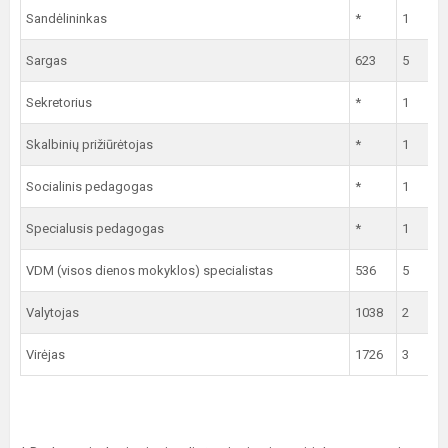
Sandėlininkas
*
1
Sargas
623
5
Sekretorius
*
1
Skalbinių prižiūrėtojas
*
1
Socialinis pedagogas
*
1
Specialusis pedagogas
*
1
VDM (visos dienos mokyklos) specialistas
536
5
Valytojas
1038
2
Virėjas
1726
3