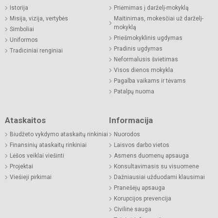
Istorija
Priėmimas į darželį-mokyklą
Misija, vizija, vertybės
Maitinimas, mokesčiai už darželį-
mokyklą
Simboliai
Priešmokyklinis ugdymas
Uniformos
Pradinis ugdymas
Tradiciniai renginiai
Neformalusis švietimas
Visos dienos mokykla
Pagalba vaikams ir tėvams
Patalpų nuoma
Ataskaitos
Informacija
Biudžeto vykdymo ataskaitų rinkiniai
Nuorodos
Finansinių ataskaitų rinkiniai
Laisvos darbo vietos
Lėšos veiklai viešinti
Asmens duomenų apsauga
Projektai
Konsultavimasis su visuomene
Viešieji pirkimai
Dažniausiai užduodami klausimai
Pranešėjų apsauga
Korupcijos prevencija
Civilinė sauga