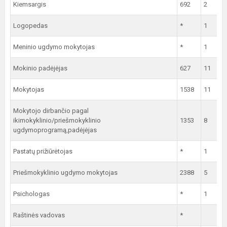
Kiemsargis
692
2
Logopedas
*
1
Meninio ugdymo mokytojas
*
1
Mokinio padėjėjas
627
11
Mokytojas
1538
11
Mokytojo dirbančio pagal
ikimokyklinio/priešmokyklinio
1353
8
ugdymoprogramą,padėjėjas
Pastatų prižiūrėtojas
*
1
Priešmokyklinio ugdymo mokytojas
2388
5
Psichologas
*
1
Raštinės vadovas
*