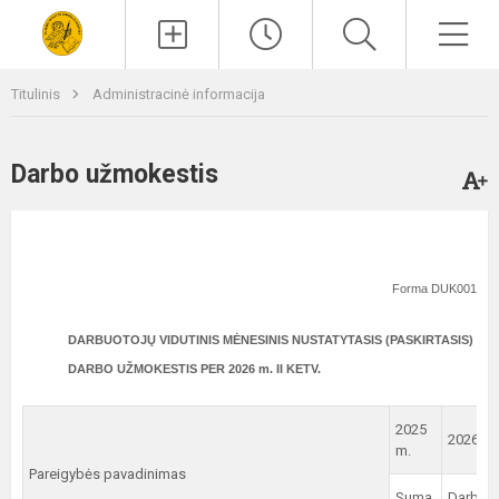
Paieška
Men
Titulinis
Administracinė informacija
Darbo užmokestis
Forma DUK001
DARBUOTOJŲ VIDUTINIS MĖNESINIS NUSTATYTASIS (PASKIRTASIS)
DARBO UŽMOKESTIS PER 2026 m. II KETV.
2025
2026 m. 
m.
Pareigybės pavadinimas
Suma,
Darbuot