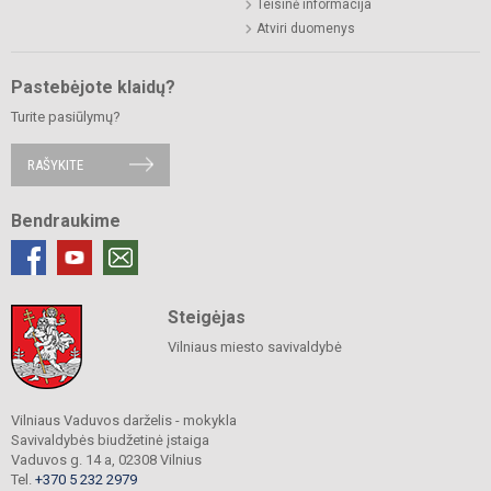
Teisinė informacija
Atviri duomenys
Pastebėjote klaidų?
Turite pasiūlymų?
RAŠYKITE
Bendraukime
Steigėjas
Vilniaus miesto savivaldybė
Vilniaus Vaduvos darželis - mokykla
Savivaldybės biudžetinė įstaiga
Vaduvos g. 14 a, 02308 Vilnius
Tel.
+370 5 232 2979