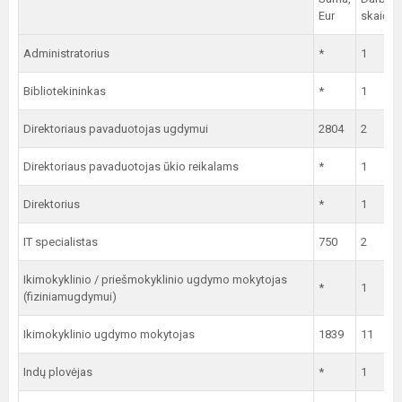
Eur
skaičiu
Administratorius
*
1
Bibliotekininkas
*
1
Direktoriaus pavaduotojas ugdymui
2804
2
Direktoriaus pavaduotojas ūkio reikalams
*
1
Direktorius
*
1
IT specialistas
750
2
Ikimokyklinio / priešmokyklinio ugdymo mokytojas
*
1
(fiziniamugdymui)
Ikimokyklinio ugdymo mokytojas
1839
11
Indų plovėjas
*
1