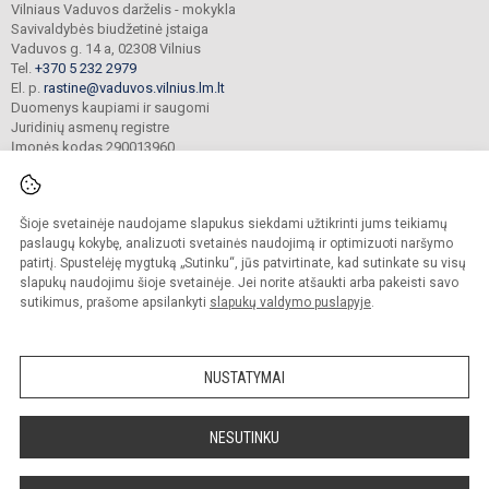
Vilniaus Vaduvos darželis - mokykla
Savivaldybės biudžetinė įstaiga
Vaduvos g. 14 a, 02308 Vilnius
Tel.
+370 5 232 2979
El. p.
rastine@vaduvos.vilnius.lm.lt
Duomenys kaupiami ir saugomi
Juridinių asmenų registre
Įmonės kodas 290013960
Šioje svetainėje naudojame slapukus siekdami užtikrinti jums teikiamų
© 2023. Vilniaus Vaduvos darželis - mokykla. Visos teisės saugomos.
Kopijuoti turinį be raštiško įstaigos administracijos sutikimo griežtai draudžiama.
paslaugų kokybę, analizuoti svetainės naudojimą ir optimizuoti naršymo
patirtį. Spustelėję mygtuką „Sutinku“, jūs patvirtinate, kad sutinkate su visų
Prieinamumo paraiška
Slapukų politika
slapukų naudojimu šioje svetainėje. Jei norite atšaukti arba pakeisti savo
sutikimus, prašome apsilankyti
slapukų valdymo puslapyje
.
Sumanus būdas atnaujinti
mokyklos interneto
svetainę
NUSTATYMAI
NESUTINKU