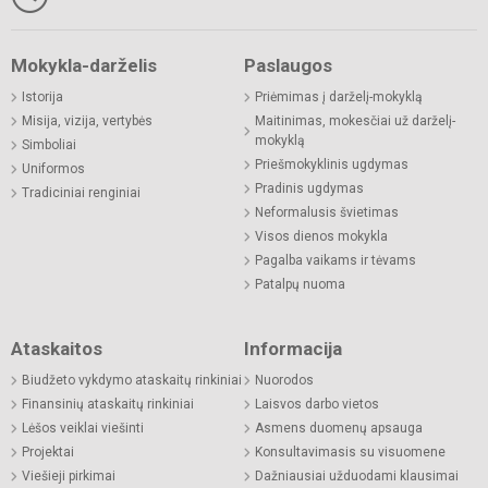
Mokykla-darželis
Paslaugos
Istorija
Priėmimas į darželį-mokyklą
Misija, vizija, vertybės
Maitinimas, mokesčiai už darželį-
mokyklą
Simboliai
Priešmokyklinis ugdymas
Uniformos
Pradinis ugdymas
Tradiciniai renginiai
Neformalusis švietimas
Visos dienos mokykla
Pagalba vaikams ir tėvams
Patalpų nuoma
Ataskaitos
Informacija
Biudžeto vykdymo ataskaitų rinkiniai
Nuorodos
Finansinių ataskaitų rinkiniai
Laisvos darbo vietos
Lėšos veiklai viešinti
Asmens duomenų apsauga
Projektai
Konsultavimasis su visuomene
Viešieji pirkimai
Dažniausiai užduodami klausimai