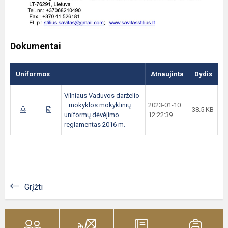
Dokumentai
Uniformos
Atnaujinta
Dydis
Vilniaus Vaduvos darželio
–mokyklos mokyklinių
2023-01-10
38.5 KB
uniformų dėvėjimo
12:22:39
reglamentas 2016 m.
Grįžti