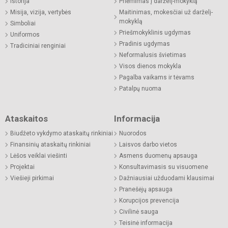
Istorija
Priėmimas į darželį-mokyklą
Misija, vizija, vertybės
Maitinimas, mokesčiai už darželį-
mokyklą
Simboliai
Priešmokyklinis ugdymas
Uniformos
Pradinis ugdymas
Tradiciniai renginiai
Neformalusis švietimas
Visos dienos mokykla
Pagalba vaikams ir tėvams
Patalpų nuoma
Ataskaitos
Informacija
Biudžeto vykdymo ataskaitų rinkiniai
Nuorodos
Finansinių ataskaitų rinkiniai
Laisvos darbo vietos
Lėšos veiklai viešinti
Asmens duomenų apsauga
Projektai
Konsultavimasis su visuomene
Viešieji pirkimai
Dažniausiai užduodami klausimai
Pranešėjų apsauga
Korupcijos prevencija
Civilinė sauga
Teisinė informacija