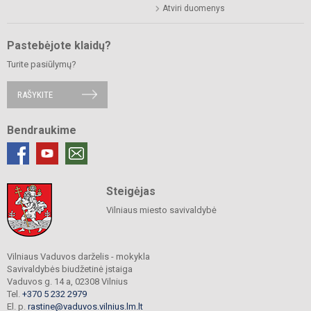
Atviri duomenys
Pastebėjote klaidų?
Turite pasiūlymų?
RAŠYKITE
Bendraukime
Steigėjas
Vilniaus miesto savivaldybė
Vilniaus Vaduvos darželis - mokykla
Savivaldybės biudžetinė įstaiga
Vaduvos g. 14 a, 02308 Vilnius
Tel.
+370 5 232 2979
El. p.
rastine@vaduvos.vilnius.lm.lt