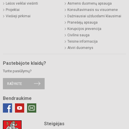
Lėšos veiklai viešinti
Asmens duomenų apsauga
Projektai
Konsultavimasis su visuomene
Viešieji pirkimai
Dažniausiai užduodami klausimai
Pranešėjų apsauga
Korupcijos prevencija
Civilinė sauga
Teisinė informacija
Atviri duomenys
Pastebėjote klaidų?
Turite pasiūlymų?
RAŠYKITE
Bendraukime
Steigėjas