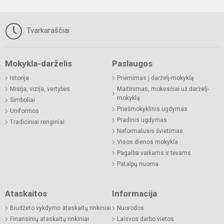
Tvarkaraščiai
Mokykla-darželis
Paslaugos
Istorija
Priėmimas į darželį-mokyklą
Misija, vizija, vertybės
Maitinimas, mokesčiai už darželį-
mokyklą
Simboliai
Priešmokyklinis ugdymas
Uniformos
Pradinis ugdymas
Tradiciniai renginiai
Neformalusis švietimas
Visos dienos mokykla
Pagalba vaikams ir tėvams
Patalpų nuoma
Ataskaitos
Informacija
Biudžeto vykdymo ataskaitų rinkiniai
Nuorodos
Finansinių ataskaitų rinkiniai
Laisvos darbo vietos