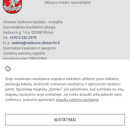
Vilniaus miesto savivaldybė
Vilniaus Vaduvos darželis - mokykla
Savivaldybės biudžetinė įstaiga
Vaduvos g. 14 a, 02308 Vilnius
Tel.
+370 5 232 2979
El. p.
rastine@vaduvos.vilnius.lm.lt
Duomenys kaupiami ir saugomi
Juridinių asmenų registre
Įmonės kodas 290013960
Šioje svetainėje naudojame slapukus siekdami užtikrinti jums teikiamų
© 2023. Vilniaus Vaduvos darželis - mokykla. Visos teisės saugomos.
Kopijuoti turinį be raštiško įstaigos administracijos sutikimo griežtai draudžiama.
paslaugų kokybę, analizuoti svetainės naudojimą ir optimizuoti naršymo
patirtį. Spustelėję mygtuką „Sutinku“, jūs patvirtinate, kad sutinkate su visų
Prieinamumo paraiška
Slapukų politika
slapukų naudojimu šioje svetainėje. Jei norite atšaukti arba pakeisti savo
sutikimus, prašome apsilankyti
slapukų valdymo puslapyje
.
Sumanus būdas atnaujinti
mokyklos interneto
svetainę
NUSTATYMAI