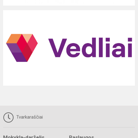
Tvarkaraščiai
Mokykla-darželis
Paslaugos