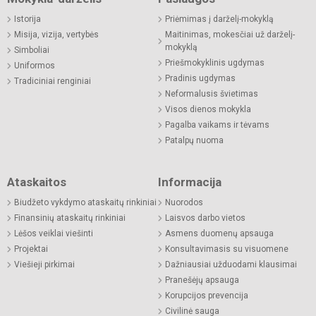
Istorija
Priėmimas į darželį-mokyklą
Misija, vizija, vertybės
Maitinimas, mokesčiai už darželį-
mokyklą
Simboliai
Priešmokyklinis ugdymas
Uniformos
Pradinis ugdymas
Tradiciniai renginiai
Neformalusis švietimas
Visos dienos mokykla
Pagalba vaikams ir tėvams
Patalpų nuoma
Ataskaitos
Informacija
Biudžeto vykdymo ataskaitų rinkiniai
Nuorodos
Finansinių ataskaitų rinkiniai
Laisvos darbo vietos
Lėšos veiklai viešinti
Asmens duomenų apsauga
Projektai
Konsultavimasis su visuomene
Viešieji pirkimai
Dažniausiai užduodami klausimai
Pranešėjų apsauga
Korupcijos prevencija
Civilinė sauga