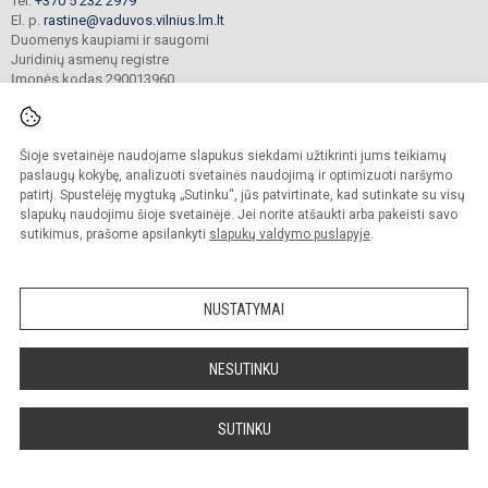
Tel.
+370 5 232 2979
El. p.
rastine@vaduvos.vilnius.lm.lt
Duomenys kaupiami ir saugomi
Juridinių asmenų registre
Įmonės kodas 290013960
Šioje svetainėje naudojame slapukus siekdami užtikrinti jums teikiamų
© 2023. Vilniaus Vaduvos darželis - mokykla. Visos teisės saugomos.
Kopijuoti turinį be raštiško įstaigos administracijos sutikimo griežtai draudžiama.
paslaugų kokybę, analizuoti svetainės naudojimą ir optimizuoti naršymo
patirtį. Spustelėję mygtuką „Sutinku“, jūs patvirtinate, kad sutinkate su visų
Prieinamumo paraiška
Slapukų politika
slapukų naudojimu šioje svetainėje. Jei norite atšaukti arba pakeisti savo
sutikimus, prašome apsilankyti
slapukų valdymo puslapyje
.
Sumanus būdas atnaujinti
mokyklos interneto
svetainę
NUSTATYMAI
NESUTINKU
SUTINKU