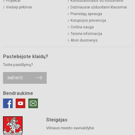
Projektai
Konsultavimasis su visuomene
Viešieji pirkimai
Dažniausiai užduodami klausimai
Pranešėjų apsauga
Korupcijos prevencija
Civilinė sauga
Teisinė informacija
Atviri duomenys
Pastebėjote klaidų?
Turite pasiūlymų?
RAŠYKITE
Bendraukime
Steigėjas
Vilniaus miesto savivaldybė