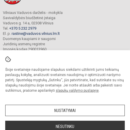
Vilniaus Vaduvos darželis - mokykla
Savivaldybės biudžetinė įstaiga
Vaduvos g. 14 a, 02308 Vilnius
Tel.
+370 5 232 2979
El. p.
rastine@vaduvos.vilnius.lm.lt
Duomenys kaupiami ir saugomi
Juridinių asmenų registre
Įmonės kodas 290013960
Šioje svetainėje naudojame slapukus siekdami užtikrinti jums teikiamų
© 2023. Vilniaus Vaduvos darželis - mokykla. Visos teisės saugomos.
Kopijuoti turinį be raštiško įstaigos administracijos sutikimo griežtai draudžiama.
paslaugų kokybę, analizuoti svetainės naudojimą ir optimizuoti naršymo
patirtį. Spustelėję mygtuką „Sutinku“, jūs patvirtinate, kad sutinkate su visų
Prieinamumo paraiška
Slapukų politika
slapukų naudojimu šioje svetainėje. Jei norite atšaukti arba pakeisti savo
sutikimus, prašome apsilankyti
slapukų valdymo puslapyje
.
Sumanus būdas atnaujinti
mokyklos interneto
svetainę
NUSTATYMAI
NESUTINKU