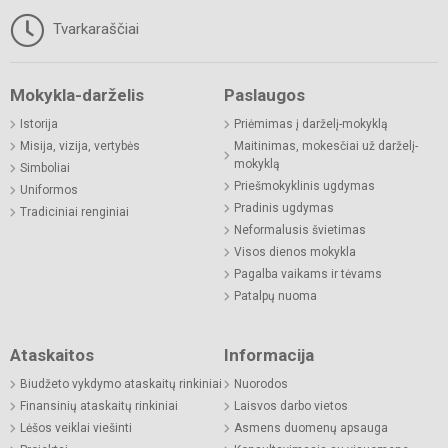
Tvarkaraščiai
Mokykla-darželis
Paslaugos
Istorija
Priėmimas į darželį-mokyklą
Misija, vizija, vertybės
Maitinimas, mokesčiai už darželį-
mokyklą
Simboliai
Priešmokyklinis ugdymas
Uniformos
Pradinis ugdymas
Tradiciniai renginiai
Neformalusis švietimas
Visos dienos mokykla
Pagalba vaikams ir tėvams
Patalpų nuoma
Ataskaitos
Informacija
Biudžeto vykdymo ataskaitų rinkiniai
Nuorodos
Finansinių ataskaitų rinkiniai
Laisvos darbo vietos
Lėšos veiklai viešinti
Asmens duomenų apsauga