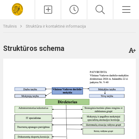
Paieška
Men
Titulinis
Struktūra ir kontaktinė informacija
Struktūros schema