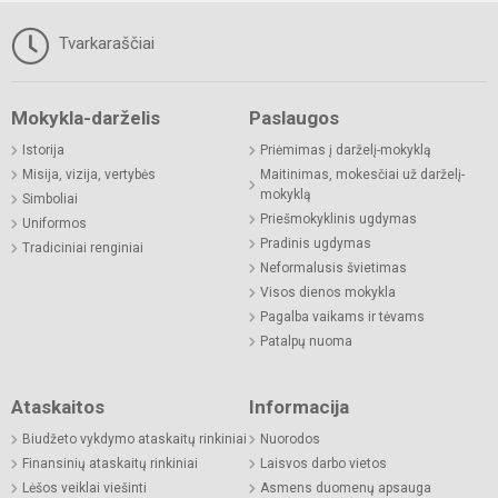
Tvarkaraščiai
Mokykla-darželis
Paslaugos
Istorija
Priėmimas į darželį-mokyklą
Misija, vizija, vertybės
Maitinimas, mokesčiai už darželį-
mokyklą
Simboliai
Priešmokyklinis ugdymas
Uniformos
Pradinis ugdymas
Tradiciniai renginiai
Neformalusis švietimas
Visos dienos mokykla
Pagalba vaikams ir tėvams
Patalpų nuoma
Ataskaitos
Informacija
Biudžeto vykdymo ataskaitų rinkiniai
Nuorodos
Finansinių ataskaitų rinkiniai
Laisvos darbo vietos
Lėšos veiklai viešinti
Asmens duomenų apsauga