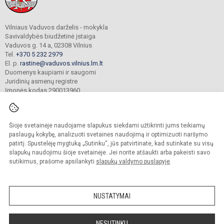
Vilniaus Vaduvos darželis - mokykla
Savivaldybės biudžetinė įstaiga
Vaduvos g. 14 a, 02308 Vilnius
Tel.
+370 5 232 2979
El. p.
rastine@vaduvos.vilnius.lm.lt
Duomenys kaupiami ir saugomi
Juridinių asmenų registre
Įmonės kodas 290013960
Šioje svetainėje naudojame slapukus siekdami užtikrinti jums teikiamų
© 2023. Vilniaus Vaduvos darželis - mokykla. Visos teisės saugomos.
Kopijuoti turinį be raštiško įstaigos administracijos sutikimo griežtai draudžiama.
paslaugų kokybę, analizuoti svetainės naudojimą ir optimizuoti naršymo
patirtį. Spustelėję mygtuką „Sutinku“, jūs patvirtinate, kad sutinkate su visų
Prieinamumo paraiška
Slapukų politika
slapukų naudojimu šioje svetainėje. Jei norite atšaukti arba pakeisti savo
sutikimus, prašome apsilankyti
slapukų valdymo puslapyje
.
Sumanus būdas atnaujinti
mokyklos interneto
svetainę
NUSTATYMAI
NESUTINKU