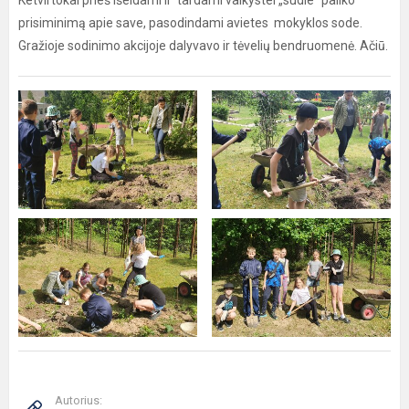
Ketvirtokai prieš išeidami ir tardami vaikystei „sudie“ paliko
prisiminimą apie save, pasodindami avietes mokyklos sode.
Gražioje sodinimo akcijoje dalyvavo ir tėvelių bendruomenė. Ačiū.
Autorius: