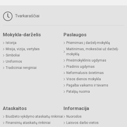
Tvarkaraščiai
Mokykla-darželis
Paslaugos
Istorija
Priėmimas į darželį-mokyklą
Misija, vizija, vertybės
Maitinimas, mokesčiai už darželį-
mokyklą
Simboliai
Priešmokyklinis ugdymas
Uniformos
Pradinis ugdymas
Tradiciniai renginiai
Neformalusis švietimas
Visos dienos mokykla
Pagalba vaikams ir tėvams
Patalpų nuoma
Ataskaitos
Informacija
Biudžeto vykdymo ataskaitų rinkiniai
Nuorodos
Finansinių ataskaitų rinkiniai
Laisvos darbo vietos