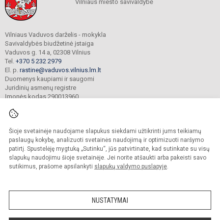
Vilniaus miesto savivaldybė
Vilniaus Vaduvos darželis - mokykla
Savivaldybės biudžetinė įstaiga
Vaduvos g. 14 a, 02308 Vilnius
Tel.
+370 5 232 2979
El. p.
rastine@vaduvos.vilnius.lm.lt
Duomenys kaupiami ir saugomi
Juridinių asmenų registre
Įmonės kodas 290013960
Šioje svetainėje naudojame slapukus siekdami užtikrinti jums teikiamų
© 2023. Vilniaus Vaduvos darželis - mokykla. Visos teisės saugomos.
Kopijuoti turinį be raštiško įstaigos administracijos sutikimo griežtai draudžiama.
paslaugų kokybę, analizuoti svetainės naudojimą ir optimizuoti naršymo
patirtį. Spustelėję mygtuką „Sutinku“, jūs patvirtinate, kad sutinkate su visų
Prieinamumo paraiška
Slapukų politika
slapukų naudojimu šioje svetainėje. Jei norite atšaukti arba pakeisti savo
sutikimus, prašome apsilankyti
slapukų valdymo puslapyje
.
Sumanus būdas atnaujinti
mokyklos interneto
svetainę
NUSTATYMAI