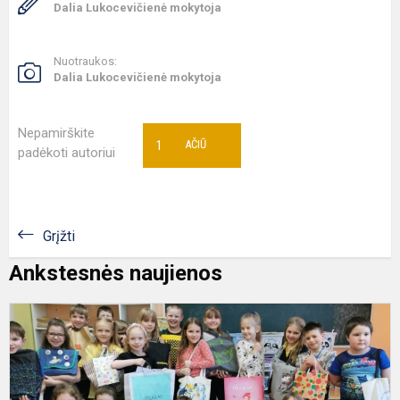
Dalia Lukocevičienė mokytoja
Nuotraukos:
Dalia Lukocevičienė mokytoja
Nepamirškite
1
AČIŪ
padėkoti autoriui
Grįžti
Ankstesnės naujienos
D
b
k