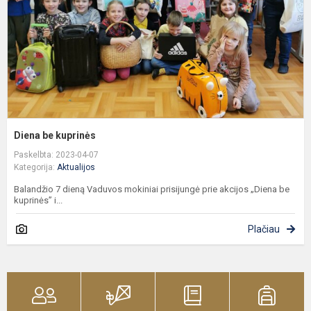
Diena be kuprinės
Paskelbta: 2023-04-07
Kategorija:
Aktualijos
Balandžio 7 dieną Vaduvos mokiniai prisijungė prie akcijos „Diena be
kuprinės” i...
Plačiau