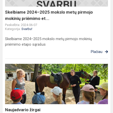
mokinių
priėmimo
Skelbiame 2024–2025 mokslo metų pirmojo
et...
mokinių priėmimo et...
Paskelbta: 2024-06-07
Kategorija:
Svarbu!
Skelbiame 2024–2025 mokslo metų pirmojo mokinių
priėmimo etapo sąrašus
Plačiau
Naujadvario
žirgai
Naujadvario žirgai