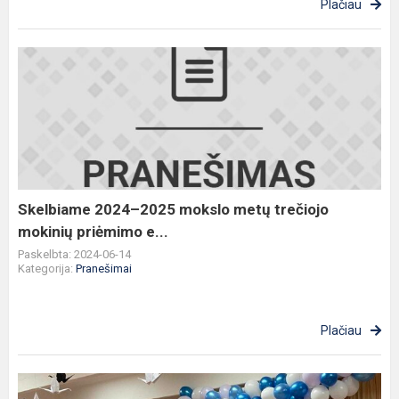
Plačiau
Skelbiame
2024–
2025
mokslo
metų
trečiojo
mokinių
priėmimo
Skelbiame 2024–2025 mokslo metų trečiojo
e...
mokinių priėmimo e...
Paskelbta: 2024-06-14
Kategorija:
Pranešimai
Plačiau
Ketvirtokų