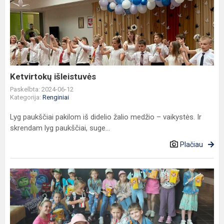
išleistuvės
Ketvirtokų išleistuvės
Paskelbta: 2024-06-12
Kategorija:
Renginiai
Lyg paukščiai pakilom iš didelio žalio medžio – vaikystės. Ir
skrendam lyg paukščiai, suge...
Plačiau
Išvyka
į
kino
centrą