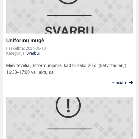
Uniformų mugė
Paskelbta: 2024-06-10
Kategorija:
Svarbu!
Mieli tėveliai, Informuojame, kad birželio 20 d. (ketvirtadienį)
16:30-17:00 val. aktų sal...
Plačiau
Skelbiame
2024–
2025
mokslo
metų
pirmojo