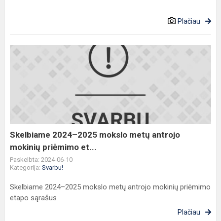
Plačiau
Skelbiame
2024–
2025
mokslo
metų
antrojo
mokinių
priėmimo
Skelbiame 2024–2025 mokslo metų antrojo
et...
mokinių priėmimo et...
Paskelbta: 2024-06-10
Kategorija:
Svarbu!
Skelbiame 2024–2025 mokslo metų antrojo mokinių priėmimo
etapo sąrašus
Plačiau