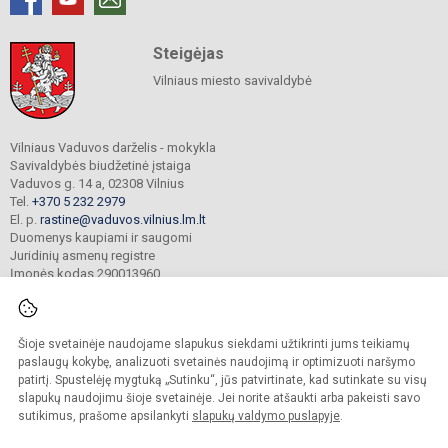
Steigėjas
Vilniaus miesto savivaldybė
Vilniaus Vaduvos darželis - mokykla
Savivaldybės biudžetinė įstaiga
Vaduvos g. 14 a, 02308 Vilnius
Tel.
+370 5 232 2979
El. p.
rastine@vaduvos.vilnius.lm.lt
Duomenys kaupiami ir saugomi
Juridinių asmenų registre
Įmonės kodas 290013960
Šioje svetainėje naudojame slapukus siekdami užtikrinti jums teikiamų
© 2023. Vilniaus Vaduvos darželis - mokykla. Visos teisės saugomos.
Kopijuoti turinį be raštiško įstaigos administracijos sutikimo griežtai draudžiama.
paslaugų kokybę, analizuoti svetainės naudojimą ir optimizuoti naršymo
patirtį. Spustelėję mygtuką „Sutinku“, jūs patvirtinate, kad sutinkate su visų
Prieinamumo paraiška
Slapukų politika
slapukų naudojimu šioje svetainėje. Jei norite atšaukti arba pakeisti savo
sutikimus, prašome apsilankyti
slapukų valdymo puslapyje
.
Sumanus būdas atnaujinti
mokyklos interneto