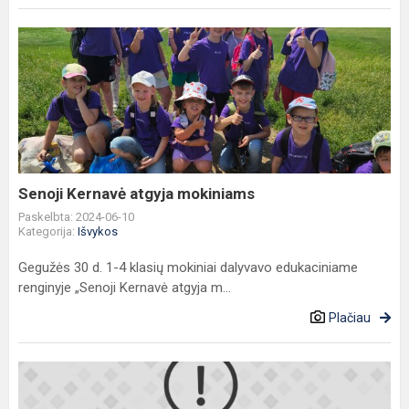
Senoji
Kernavė
atgyja
mokiniams
Senoji Kernavė atgyja mokiniams
Paskelbta: 2024-06-10
Kategorija:
Išvykos
Gegužės 30 d. 1-4 klasių mokiniai dalyvavo edukaciniame
renginyje „Senoji Kernavė atgyja m...
Plačiau
Uniformų
mugė