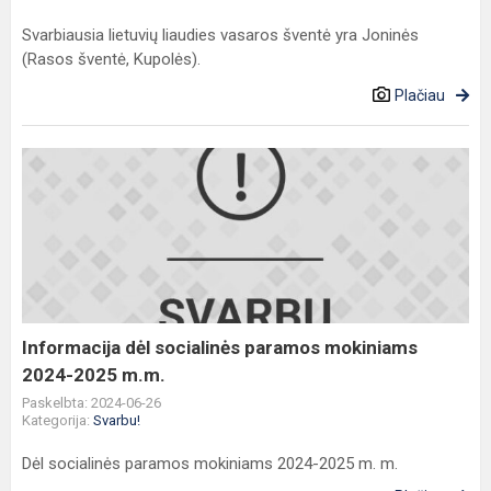
Svarbiausia lietuvių liaudies vasaros šventė yra Joninės
(Rasos šventė, Kupolės).
Plačiau
Informacija
dėl
socialinės
paramos
mokiniams
2024-
2025
m.m.
Informacija dėl socialinės paramos mokiniams
2024-2025 m.m.
Paskelbta: 2024-06-26
Kategorija:
Svarbu!
Dėl socialinės paramos mokiniams 2024-2025 m. m.