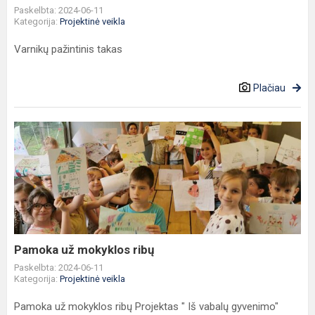
Paskelbta: 2024-06-11
Kategorija:
Projektinė veikla
Varnikų pažintinis takas
Plačiau
Pamoka
už
mokyklos
ribų
Pamoka už mokyklos ribų
Paskelbta: 2024-06-11
Kategorija:
Projektinė veikla
Pamoka už mokyklos ribų Projektas " Iš vabalų gyvenimo"