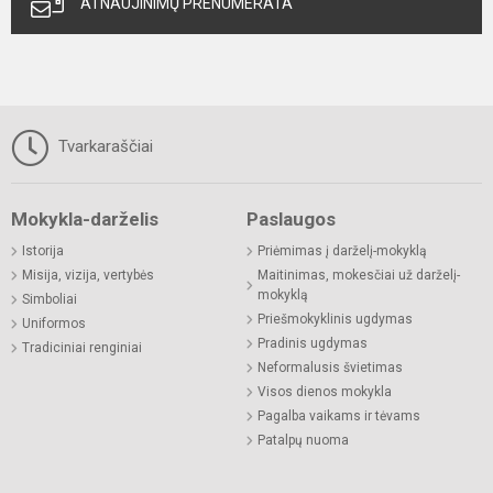
ATNAUJINIMŲ PRENUMERATA
Tvarkaraščiai
Mokykla-darželis
Paslaugos
Istorija
Priėmimas į darželį-mokyklą
Misija, vizija, vertybės
Maitinimas, mokesčiai už darželį-
mokyklą
Simboliai
Priešmokyklinis ugdymas
Uniformos
Pradinis ugdymas
Tradiciniai renginiai
Neformalusis švietimas
Visos dienos mokykla
Pagalba vaikams ir tėvams
Patalpų nuoma