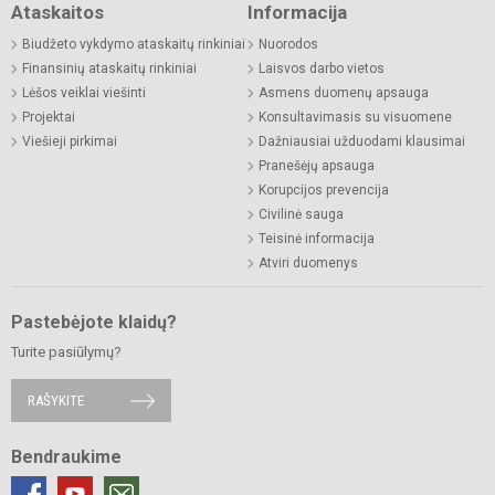
Ataskaitos
Informacija
Biudžeto vykdymo ataskaitų rinkiniai
Nuorodos
Finansinių ataskaitų rinkiniai
Laisvos darbo vietos
Lėšos veiklai viešinti
Asmens duomenų apsauga
Projektai
Konsultavimasis su visuomene
Viešieji pirkimai
Dažniausiai užduodami klausimai
Pranešėjų apsauga
Korupcijos prevencija
Civilinė sauga
Teisinė informacija
Atviri duomenys
Pastebėjote klaidų?
Turite pasiūlymų?
RAŠYKITE
Bendraukime