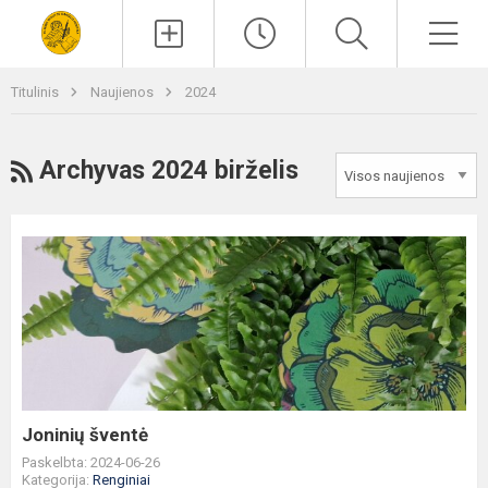
Paieška
Men
Titulinis
Naujienos
2024
RSS
Archyvas 2024 birželis
Joninių
šventė
Joninių šventė
Paskelbta: 2024-06-26
Kategorija:
Renginiai