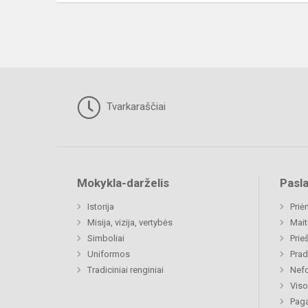
Tvarkaraščiai
Mokykla-darželis
Pasl
Istorija
Priė
Misija, vizija, vertybės
Mait
Simboliai
Prie
Uniformos
Prad
Tradiciniai renginiai
Nefo
Viso
Paga