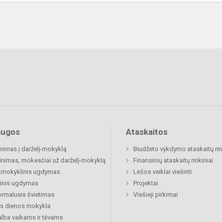
augos
Ataskaitos
mimas į darželį-mokyklą
Biudžeto vykdymo ataskaitų rin
inimas, mokesčiai už darželį-mokyklą
Finansinių ataskaitų rinkiniai
šmokyklinis ugdymas
Lėšos veiklai viešinti
inis ugdymas
Projektai
rmalusis švietimas
Viešieji pirkimai
s dienos mokykla
lba vaikams ir tėvams