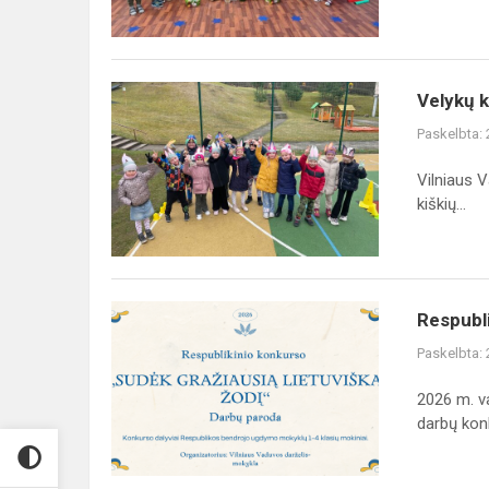
Velykų
Velykų 
kiškių
Paskelbta:
bėgimas
2026
Vilniaus 
kiškių...
Respublikinio
Respubli
1–
Paskelbta:
4
klasių
2026 m. v
mokinių
darbų konk
kūrybinių
darbų