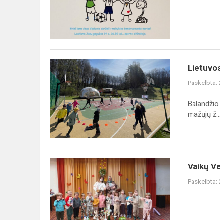
Lietuvos
Lietuvo
mažųjų
Paskelbta:
žaidynės
Balandžio
mažųjų ž..
Vaikų
Vaikų Ve
Velykėlės
Paskelbta: