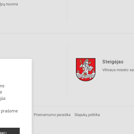
alpų nuoma
Steigėjas
raukime
Vilniaus miesto sa
ums
ir
 jūs
s, prašome
Prieinamumo paraiška
Slapukų politika
INKU