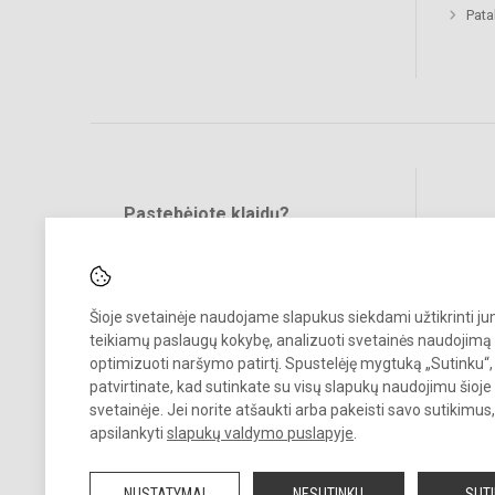
Pat
Pastebėjote klaidų?
Bend
Turite pasiūlymų?
RAŠYKITE
Šioje svetainėje naudojame slapukus siekdami užtikrinti j
teikiamų paslaugų kokybę, analizuoti svetainės naudojimą 
optimizuoti naršymo patirtį. Spustelėję mygtuką „Sutinku“,
patvirtinate, kad sutinkate su visų slapukų naudojimu šioje
svetainėje. Jei norite atšaukti arba pakeisti savo sutikimu
© 2023. Vilniaus Vaduvos darželis - mokykla. Visos teisės saugomos.
apsilankyti
slapukų valdymo puslapyje
.
Kopijuoti turinį be raštiško įstaigos administracijos sutikimo griežtai
draudžiama.
NUSTATYMAI
NESUTINKU
SUT