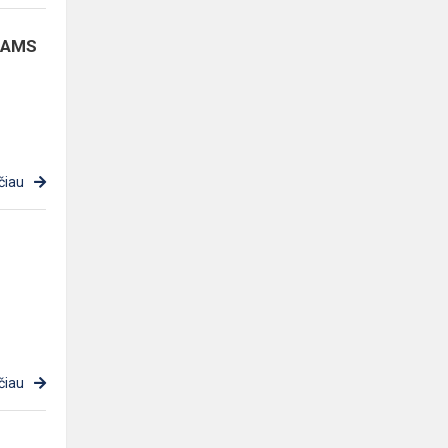
KAMS
čiau
čiau