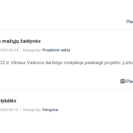
Pla
s mažųjų žaidynės
 2026-04-24
Kategorija:
Projektinė veikla
 22 d. Vilniaus Vaduvos darželyje-mokykloje pasibaigė projekto „Liet
.
Pla
lykėlės
 2026-04-13
Kategorija:
Renginiai