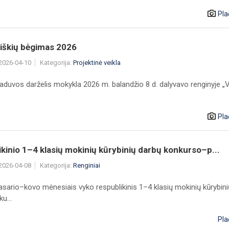
Pla
kiškių bėgimas 2026
 2026-04-10
Kategorija:
Projektinė veikla
Vaduvos darželis mokykla 2026 m. balandžio 8 d. dalyvavo renginyje „
Pla
kinio 1–4 klasių mokinių kūrybinių darbų konkurso–p...
 2026-04-08
Kategorija:
Renginiai
asario–kovo mėnesiais vyko respublikinis 1–4 klasių mokinių kūrybini
u...
Pla