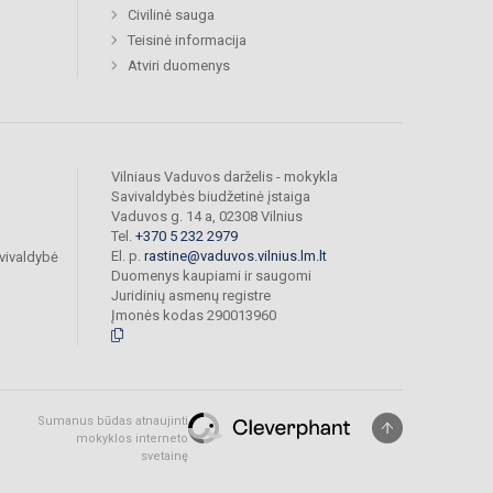
Civilinė sauga
Teisinė informacija
Atviri duomenys
Vilniaus Vaduvos darželis - mokykla
Savivaldybės biudžetinė įstaiga
Vaduvos g. 14 a, 02308 Vilnius
Tel.
+370 5 232 2979
El. p.
rastine@vaduvos.vilnius.lm.lt
vivaldybė
Duomenys kaupiami ir saugomi
Juridinių asmenų registre
Įmonės kodas 290013960
Sumanus būdas atnaujinti
mokyklos interneto
svetainę