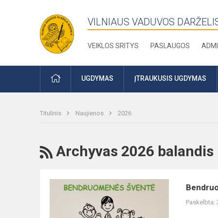
VILNIAUS VADUVOS DARŽELI
VEIKLOS SRITYS
PASLAUGOS
ADMI
PRADŽIA
UGDYMAS
ĮTRAUKUSIS UGDYMAS
Titulinis
Naujienos
2026
RSS
Archyvas 2026 balandis
Bendruomenės
Bendruo
šventė
Paskelbta: