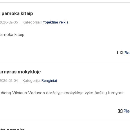
 pamoka kitaip
 2026-02-05
Kategorija:
Projektinė veikla
amoka kitaip
Pla
turnyras mokykloje
 2026-02-04
Kategorija:
Renginiai
 dieną Vilniaus Vaduvos darželyje-mokykloje vyko šaškių turnyras.
Pla
ota pamoka