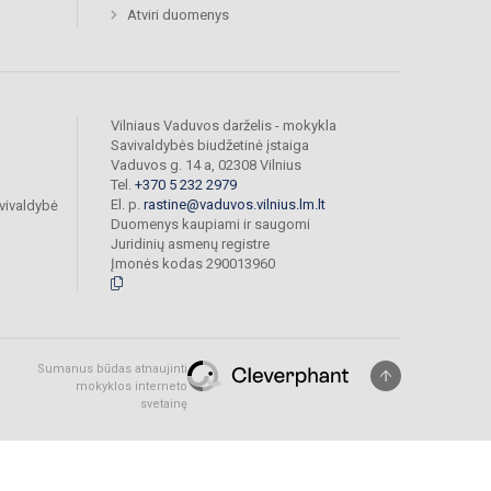
Atviri duomenys
Vilniaus Vaduvos darželis - mokykla
Savivaldybės biudžetinė įstaiga
Vaduvos g. 14 a, 02308 Vilnius
Tel.
+370 5 232 2979
El. p.
rastine@vaduvos.vilnius.lm.lt
vivaldybė
Duomenys kaupiami ir saugomi
Juridinių asmenų registre
Įmonės kodas 290013960
Sumanus būdas atnaujinti
mokyklos interneto
svetainę