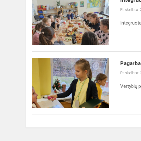
pamoka
Paskelbta:
Integruot
Pagarba
Pagarba
Paskelbta:
Vertybių 