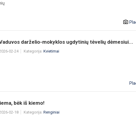
nių
Pla
aduvos darželio-mokyklos ugdytinių tėvelių dėmesiui...
 2026-02-24
Kategorija:
Kvietimai
Pla
iema, bėk iš kiemo!
 2026-02-18
Kategorija:
Renginiai