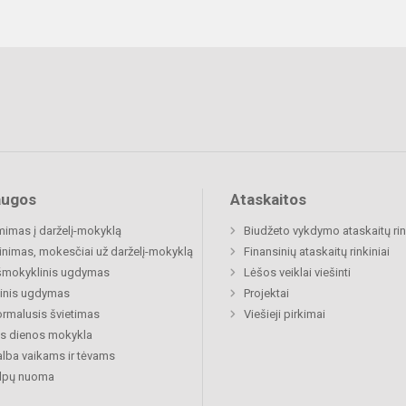
augos
Ataskaitos
mimas į darželį-mokyklą
Biudžeto vykdymo ataskaitų rin
inimas, mokesčiai už darželį-mokyklą
Finansinių ataskaitų rinkiniai
šmokyklinis ugdymas
Lėšos veiklai viešinti
inis ugdymas
Projektai
rmalusis švietimas
Viešieji pirkimai
s dienos mokykla
lba vaikams ir tėvams
alpų nuoma