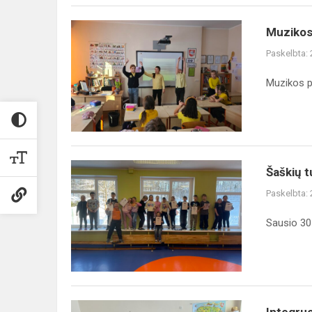
Muzikos
Muzikos
pamoka
Paskelbta:
kitaip
Muzikos p
Šaškių
Šaškių 
turnyras
Paskelbta:
mokykloje
Sausio 30
Integruota
Integru