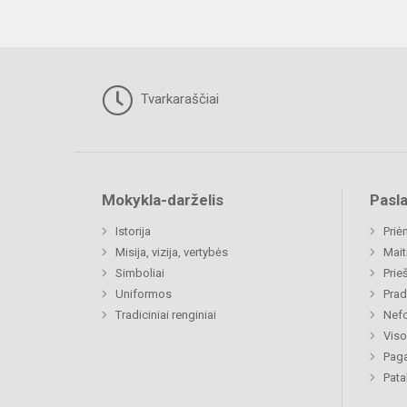
Tvarkaraščiai
Mokykla-darželis
Pasl
Istorija
Priė
Misija, vizija, vertybės
Mait
Simboliai
Prie
Uniformos
Prad
Tradiciniai renginiai
Nefo
Viso
Paga
Pat