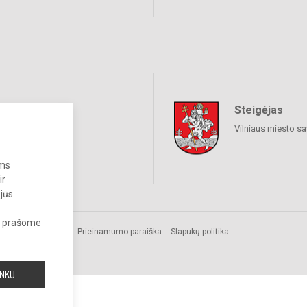
Steigėjas
raukime
Vilniaus miesto sa
ums
ir
 jūs
s, prašome
Prieinamumo paraiška
Slapukų politika
INKU