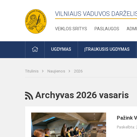
VILNIAUS VADUVOS DARŽELI
VEIKLOS SRITYS
PASLAUGOS
ADMI
PRADŽIA
UGDYMAS
ĮTRAUKUSIS UGDYMAS
Titulinis
Naujienos
2026
RSS
Archyvas 2026 vasaris
Pažink
Pažink V
Vilnių
Paskelbta: