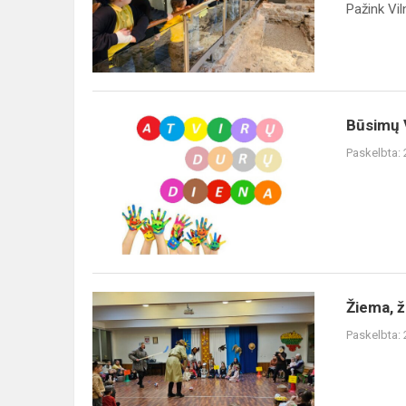
Pažink Vil
Būsimų
Būsimų V
Vaduvos
Paskelbta:
darželio-
mokyklos
ugdytinių
tėvelių
dėmesiui...
Žiema,
Žiema, ž
žiema,
Paskelbta:
bėk
iš
kiemo!