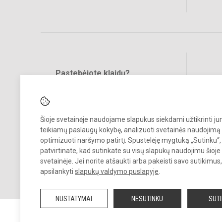
Pastebėjote klaidų?
Bend
Turite pasiūlymų?
RAŠYKITE
Šioje svetainėje naudojame slapukus siekdami užtikrinti j
teikiamų paslaugų kokybę, analizuoti svetainės naudojimą 
optimizuoti naršymo patirtį. Spustelėję mygtuką „Sutinku“,
patvirtinate, kad sutinkate su visų slapukų naudojimu šioje
svetainėje. Jei norite atšaukti arba pakeisti savo sutikimu
© 2023. Vilniaus Vaduvos darželis - mokykla. Visos teisės saugomos.
apsilankyti
slapukų valdymo puslapyje
.
Kopijuoti turinį be raštiško įstaigos administracijos sutikimo griežtai
draudžiama.
NUSTATYMAI
NESUTINKU
SUT