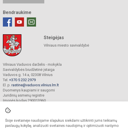
Bendraukime
Steigėjas
Vilniaus miesto savivaldybė
Vilniaus Vaduvos darželis - mokykla
Savivaldybės biudžetinė įstaiga
Vaduvos g. 14 a, 02308 Vilnius
Tel.
+370 5 232 2979
El. p.
rastine@vaduvos.vilnius.lm.lt
Duomenys kaupiami ir saugomi
Juridinių asmenų registre
Įmonės kodas 290013960
Šioje svetainėje naudojame slapukus siekdami užtikrinti jums teikiamų
© 2023. Vilniaus Vaduvos darželis - mokykla. Visos teisės saugomos.
Kopijuoti turinį be raštiško įstaigos administracijos sutikimo griežtai draudžiama.
paslaugų kokybę, analizuoti svetainės naudojimą ir optimizuoti naršymo