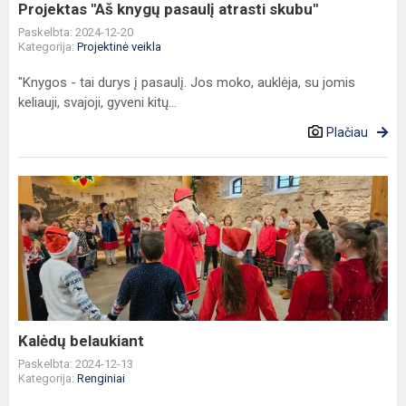
Projektas "Aš knygų pasaulį atrasti skubu"
Paskelbta: 2024-12-20
Kategorija:
Projektinė veikla
"Knygos - tai durys į pasaulį. Jos moko, auklėja, su jomis
keliauji, svajoji, gyveni kitų...
Plačiau
Kalėdų
belaukiant
Kalėdų belaukiant
Paskelbta: 2024-12-13
Kategorija:
Renginiai