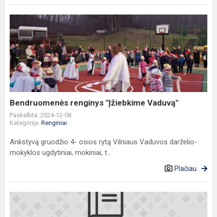
Bendruomenės
renginys
"Įžiebkime
Vaduvą"
Bendruomenės renginys "Įžiebkime Vaduvą"
Paskelbta: 2024-12-08
Kategorija:
Renginiai
Ankstyvą gruodžio 4- osios rytą Vilniaus Vaduvos darželio-
mokyklos ugdytiniai, mokiniai, t...
Plačiau
Projektas
„Galimybių