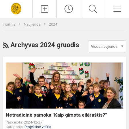
Paieška
Men
Titulinis
Naujienos
2024
RSS
Archyvas 2024 gruodis
Netradicinė
pamoka
"Kaip
gimsta
eilėraštis?"
Netradicinė pamoka "Kaip gimsta eilėraštis?"
Paskelbta: 2024-12-27
Kategorija:
Projektinė veikla