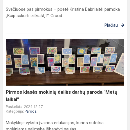
Svečiuose pas pirmokus – poetė Kristina Dabrilaitė: pamoka
„Kaip sukurti eilėraštį?“ Gruod...
Plačiau
Pirmos
klasės
mokinių
dailės
darbų
paroda
"Metų
laikai"
Pirmos klasės mokinių dailės darbų paroda "Metų
laikai"
Paskelbta: 2024-12-27
Kategorija:
Paroda
Mokykloje vyksta įvairios edukacijos, kurios suteikia
mokiniams galimybę išbandyti naujas...