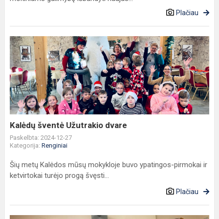
Plačiau
Kalėdų
šventė
Užutrakio
dvare
Kalėdų šventė Užutrakio dvare
Paskelbta: 2024-12-27
Kategorija:
Renginiai
Šių metų Kalėdos mūsų mokykloje buvo ypatingos-pirmokai ir
ketvirtokai turėjo progą švęsti...
Plačiau