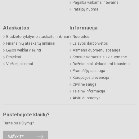
Pagalba vaikams ir tėvams
Patalpų nuoma
Ataskaitos
Informacija
Biudžeto vykdymo ataskaitų rinkiniai
Nuorodos
Finansinių ataskaitų rinkiniai
Laisvos darbo vietos
Lėšos veiklai viešinti
Asmens duomenų apsauga
Projektai
Konsultavimasis su visuomene
Viešieji pirkimai
Dažniausiai užduodami klausimai
Pranešėjų apsauga
Korupcijos prevencija
Civilinė sauga
Teisinė informacija
Atviri duomenys
Pastebėjote klaidų?
Turite pasiūlymų?
RAŠYKITE