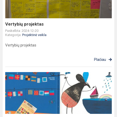
Vertybių projektas
Paskelbta: 2024-12-20
Kategorija:
Projektinė veikla
Vertybių projektas
Plačiau
Projektas
"Aš
knygų
pasaulį
atrasti
skubu"