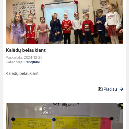
Kalėdų
belaukiant
Kalėdų belaukiant
Paskelbta: 2024-12-20
Kategorija:
Renginiai
Kalėdų belaukiant
Plačiau
Vertybių
projektas