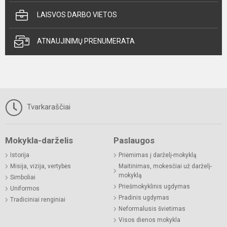
LAISVOS DARBO VIETOS
ATNAUJINIMŲ PRENUMERATA
Tvarkaraščiai
Mokykla-darželis
Paslaugos
Istorija
Priėmimas į darželį-mokyklą
Misija, vizija, vertybės
Maitinimas, mokesčiai už darželį-
mokyklą
Simboliai
Priešmokyklinis ugdymas
Uniformos
Pradinis ugdymas
Tradiciniai renginiai
Neformalusis švietimas
Visos dienos mokykla