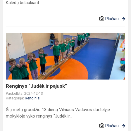
Kalėdų belaukiant
Plačiau
Renginys
“Judėk
ir
pajusk”
Renginys “Judėk ir pajusk”
Paskelbta: 2024-12-13
Kategorija:
Renginiai
Šių metų gruodžio 13 dieną Vilniaus Vaduvos darželyje -
mokykloje vyko renginys "Judėk ir...
Plačiau