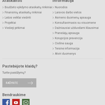
Ataskaitos
Informacija
Biudžeto vykdymo ataskaitų rinkiniai
Nuorodos
Finansinių ataskaitų rinkiniai
Laisvos darbo vietos
Lėšos veiklai viešinti
Asmens duomenų apsauga
Projektai
Konsultavimasis su visuomene
Viešieji pirkimai
Dažniausiai užduodami klausimai
Pranešėjų apsauga
Korupcijos prevencija
Civilinė sauga
Teisinė informacija
Atviri duomenys
Pastebėjote klaidų?
Turite pasiūlymų?
RAŠYKITE
Bendraukime