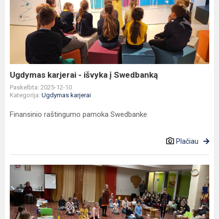
karjerai
-
išvyka
į
Swedbanką
Ugdymas karjerai - išvyka į Swedbanką
Paskelbta: 2025-12-10
Kategorija:
Ugdymas karjerai
Finansinio raštingumo pamoka Swedbanke
Plačiau
Knygų
mugė