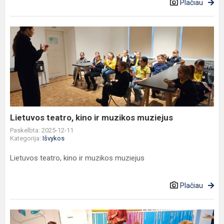
Plačiau
Lietuvos
teatro,
kino
ir
muzikos
muziejus
Lietuvos teatro, kino ir muzikos muziejus
Paskelbta: 2025-12-11
Kategorija:
Išvykos
Lietuvos teatro, kino ir muzikos muziejus
Plačiau
Ugdymas