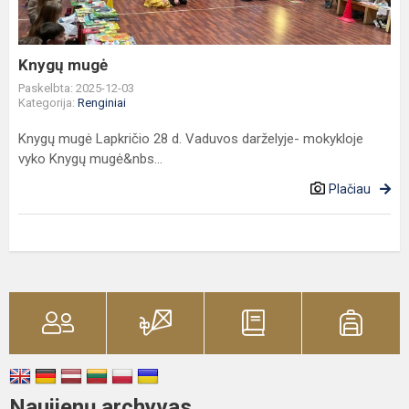
Knygų mugė
Paskelbta: 2025-12-03
Kategorija:
Renginiai
Knygų mugė Lapkričio 28 d. Vaduvos darželyje- mokykloje
vyko Knygų mugė&nbs...
Plačiau
Naujienų archyvas