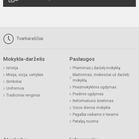
Tvarkaraščiai
Mokykla-darželis
Paslaugos
Istorija
Priėmimas į darželį-mokyklą
Misija, vizija, vertybės
Maitinimas, mokesčiai už darželį-
mokyklą
Simboliai
Priešmokyklinis ugdymas
Uniformos
Pradinis ugdymas
Tradiciniai renginiai
Neformalusis švietimas
Visos dienos mokykla
Pagalba vaikams ir tėvams
Patalpų nuoma