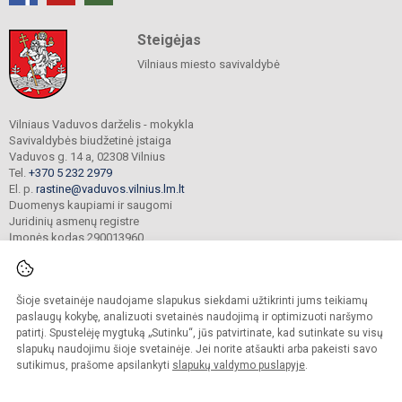
Steigėjas
Vilniaus miesto savivaldybė
Vilniaus Vaduvos darželis - mokykla
Savivaldybės biudžetinė įstaiga
Vaduvos g. 14 a, 02308 Vilnius
Tel.
+370 5 232 2979
El. p.
rastine@vaduvos.vilnius.lm.lt
Duomenys kaupiami ir saugomi
Juridinių asmenų registre
Įmonės kodas 290013960
Šioje svetainėje naudojame slapukus siekdami užtikrinti jums teikiamų
© 2023. Vilniaus Vaduvos darželis - mokykla. Visos teisės saugomos.
Kopijuoti turinį be raštiško įstaigos administracijos sutikimo griežtai draudžiama.
paslaugų kokybę, analizuoti svetainės naudojimą ir optimizuoti naršymo
patirtį. Spustelėję mygtuką „Sutinku“, jūs patvirtinate, kad sutinkate su visų
Prieinamumo paraiška
Slapukų politika
slapukų naudojimu šioje svetainėje. Jei norite atšaukti arba pakeisti savo
sutikimus, prašome apsilankyti
slapukų valdymo puslapyje
.
Sumanus būdas atnaujinti
mokyklos interneto
svetainę