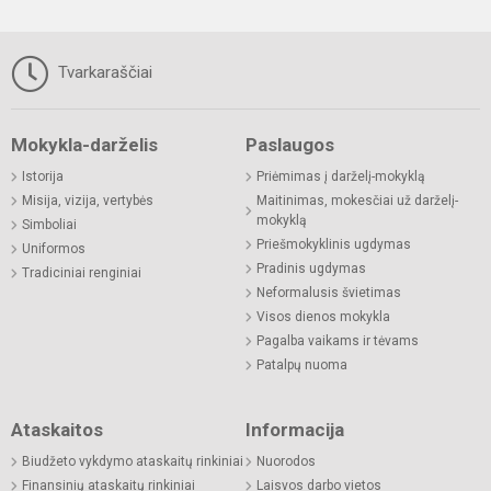
Tvarkaraščiai
Mokykla-darželis
Paslaugos
Istorija
Priėmimas į darželį-mokyklą
Misija, vizija, vertybės
Maitinimas, mokesčiai už darželį-
mokyklą
Simboliai
Priešmokyklinis ugdymas
Uniformos
Pradinis ugdymas
Tradiciniai renginiai
Neformalusis švietimas
Visos dienos mokykla
Pagalba vaikams ir tėvams
Patalpų nuoma
Ataskaitos
Informacija
Biudžeto vykdymo ataskaitų rinkiniai
Nuorodos
Finansinių ataskaitų rinkiniai
Laisvos darbo vietos