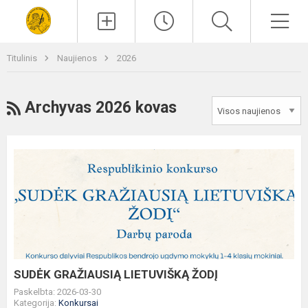
Paieška
Men
Titulinis
Naujienos
2026
RSS
Archyvas 2026 kovas
SUDĖK
GRAŽIAUSIĄ
LIETUVIŠKĄ
ŽODĮ
SUDĖK GRAŽIAUSIĄ LIETUVIŠKĄ ŽODĮ
Paskelbta: 2026-03-30
Kategorija:
Konkursai