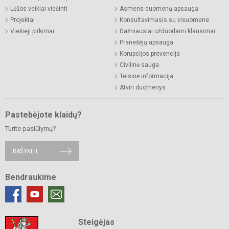
Lėšos veiklai viešinti
Asmens duomenų apsauga
Projektai
Konsultavimasis su visuomene
Viešieji pirkimai
Dažniausiai užduodami klausimai
Pranešėjų apsauga
Korupcijos prevencija
Civilinė sauga
Teisinė informacija
Atviri duomenys
Pastebėjote klaidų?
Turite pasiūlymų?
RAŠYKITE
Bendraukime
Steigėjas