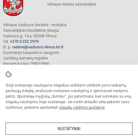
Vilniaus miesto savivaldybė
Vilniaus Vaduvos darželis - mokykla
Savivaldybės biudžetinė įstaiga
Vaduvos g. 14 a, 02308 Vilnius
Tel.
+370 5 232 2979
El. p.
rastine@vaduvos.vilnius.lm.lt
Duomenys kaupiami ir saugomi
Juridinių asmenų registre
Įmonės kodas 290013960
Šioje svetainėje naudojame slapukus siekdami užtikrinti jums teikiamų
© 2023. Vilniaus Vaduvos darželis - mokykla. Visos teisės saugomos.
Kopijuoti turinį be raštiško įstaigos administracijos sutikimo griežtai draudžiama.
paslaugų kokybę, analizuoti svetainės naudojimą ir optimizuoti naršymo
patirtį. Spustelėję mygtuką „Sutinku“, jūs patvirtinate, kad sutinkate su visų
Prieinamumo paraiška
Slapukų politika
slapukų naudojimu šioje svetainėje. Jei norite atšaukti arba pakeisti savo
sutikimus, prašome apsilankyti
slapukų valdymo puslapyje
.
Sumanus būdas atnaujinti
mokyklos interneto
svetainę
NUSTATYMAI