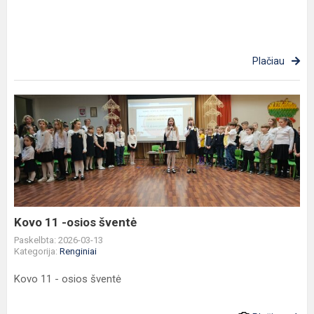
Plačiau
Kovo
11
-
osios
šventė
Kovo 11 -osios šventė
Paskelbta: 2026-03-13
Kategorija:
Renginiai
Kovo 11 - osios šventė