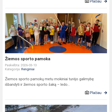
Plačiau
Žiemos
sporto
pamoka
Žiemos sporto pamoka
Paskelbta: 2026-03-13
Kategorija:
Renginiai
Žiemos sporto pamokų metu mokiniai turėjo galimybę
išbandyti ir žiemos sporto šaką – ledo...
Plačiau
Bėgimas