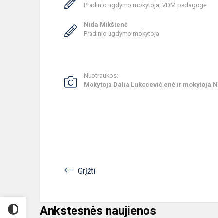
Pradinio ugdymo mokytoja, VDM pedagogė
Nida Mikšienė
Pradinio ugdymo mokytoja
Nuotraukos:
Mokytoja Dalia Lukocevičienė ir mokytoja 
Grįžti
Ankstesnės naujienos