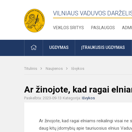
VILNIAUS VADUVOS DARŽELI
VEIKLOS SRITYS
PASLAUGOS
ADMI
PRADŽIA
UGDYMAS
ĮTRAUKUSIS UGDYMAS
Titulinis
Naujienos
Išvykos
Ar žinojote, kad ragai elni
Paskelbta: 2023-09-13
Kategorija:
Išvykos
Ar žinojote, kad ragai elniams reikalingi visai ne
daug kitų įdomybių apie tauriuosius elnius Vaduv