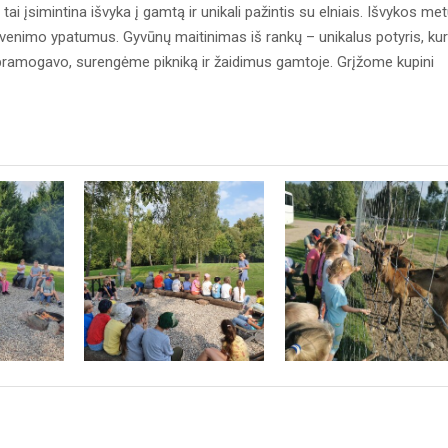
tai įsimintina išvyka į gamtą ir unikali pažintis su elniais. Išvykos me
yvenimo ypatumus. Gyvūnų maitinimas iš rankų – unikalus potyris, kur
 pramogavo, surengėme pikniką ir žaidimus gamtoje. Grįžome kupini