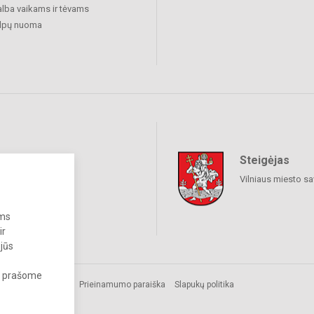
lba vaikams ir tėvams
alpų nuoma
Steigėjas
raukime
Vilniaus miesto sa
ums
ir
 jūs
s, prašome
Prieinamumo paraiška
Slapukų politika