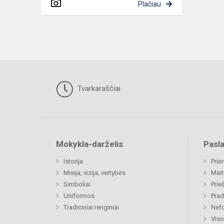
Plačiau
Tvarkaraščiai
Mokykla-darželis
Pasl
Istorija
Priė
Misija, vizija, vertybės
Mait
Simboliai
Prie
Uniformos
Prad
Tradiciniai renginiai
Nefo
Viso