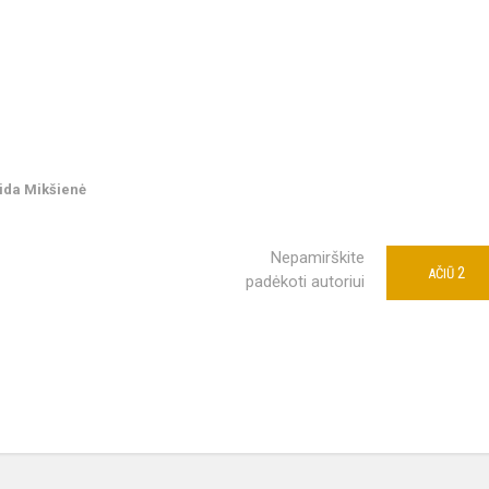
Nida Mikšienė
Nepamirškite
2
AČIŪ
padėkoti autoriui