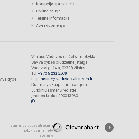
Korupcijos prevencija
Civilinė sauga
Teisinė informacija
Atviri duomenys
Vilniaus Vaduvos darželis - mokykla
Savivaldybės biudžetinė įstaiga
Vaduvos g. 14 a, 02308 Vilnius
Tel.
+370 5 232 2979
El. p.
rastine@vaduvos.vilnius.lm.lt
vivaldybė
Duomenys kaupiami ir saugomi
Juridinių asmenų registre
Įmonės kodas 290013960
Sumanus būdas atnaujinti
mokyklos interneto
svetainę