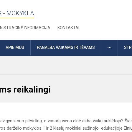
S - MOKYKLA
NISTRACINĖ INFORMACIJA
KONTAKTAI
DAUGIAU
APIE MUS
PAGALBA VAIKAMS IR TĖVAMS
STR
ams reikalingi
 savigynai nuo plėšrūnų, o vasarą viena elnė dirba vaikų auklėtoja? Šias
os darželio mokyklos 1 ir 2 klasių mokiniai sužinojo edukacijoje Elni