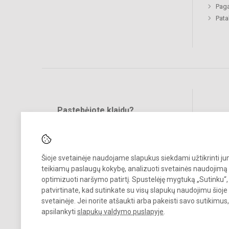
Paga
Pat
Pastebėjote klaidų?
Bend
Turite pasiūlymų?
RAŠYKITE
Šioje svetainėje naudojame slapukus siekdami užtikrinti j
teikiamų paslaugų kokybę, analizuoti svetainės naudojimą 
optimizuoti naršymo patirtį. Spustelėję mygtuką „Sutinku“,
patvirtinate, kad sutinkate su visų slapukų naudojimu šioje
svetainėje. Jei norite atšaukti arba pakeisti savo sutikimu
© 2023. Vilniaus Vaduvos darželis - mokykla. Visos teisės saugomos.
apsilankyti
slapukų valdymo puslapyje
.
Kopijuoti turinį be raštiško įstaigos administracijos sutikimo griežtai
draudžiama.