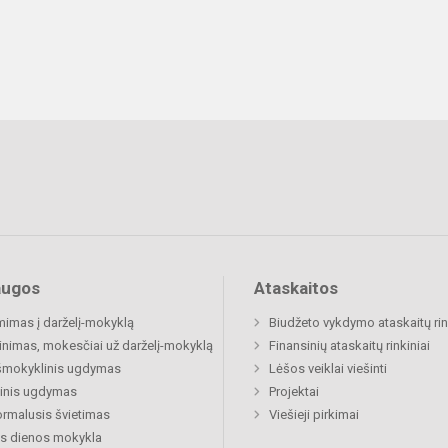
augos
Ataskaitos
mimas į darželį-mokyklą
Biudžeto vykdymo ataskaitų rin
inimas, mokesčiai už darželį-mokyklą
Finansinių ataskaitų rinkiniai
šmokyklinis ugdymas
Lėšos veiklai viešinti
inis ugdymas
Projektai
rmalusis švietimas
Viešieji pirkimai
s dienos mokykla