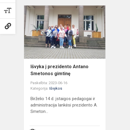
Išvyka
į
prezidento
Antano
Smetonos
gimtinę
Išvyka į prezidento Antano
Smetonos gimtinę
Paskelbta: 2023-06-16
Kategorija:
Išvykos
Birželio 14 d. įstaigos pedagogai ir
administracija lankėsi prezidento A.
Smeton...