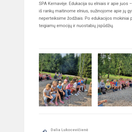
SPA Kernavėje. Edukacija su elniais ir apie juos – 
iš rankų maitinome elnius, sužinojome apie jų g
neperteiksime žodžiais. Po edukacijos mokiniai
teigiamų emocijų ir nuostabių įspūdžių.
Dalia Lukocevičienė