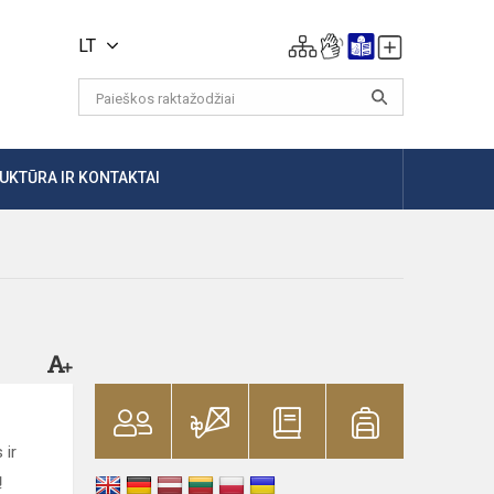
LT
UKTŪRA IR KONTAKTAI
 ir
ų