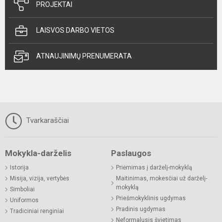
PROJEKTAI
LAISVOS DARBO VIETOS
ATNAUJINIMŲ PRENUMERATA
Tvarkaraščiai
Mokykla-darželis
Paslaugos
Istorija
Priėmimas į darželį-mokyklą
Misija, vizija, vertybės
Maitinimas, mokesčiai už darželį-
mokyklą
Simboliai
Priešmokyklinis ugdymas
Uniformos
Pradinis ugdymas
Tradiciniai renginiai
Neformalusis švietimas