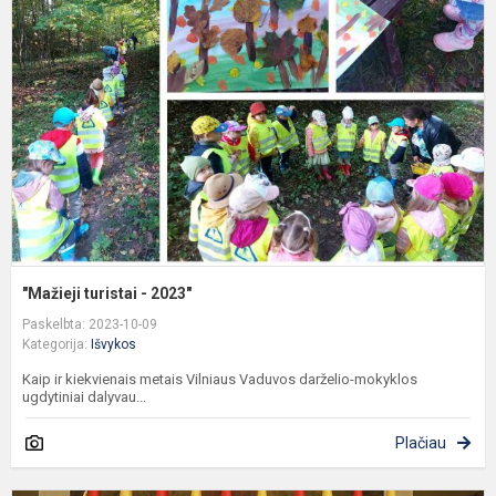
-
2
"Mažieji turistai - 2023"
Paskelbta: 2023-10-09
Kategorija:
Išvykos
Kaip ir kiekvienais metais Vilniaus Vaduvos darželio-mokyklos
ugdytiniai dalyvau...
Plačiau