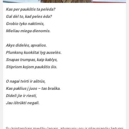
Kas per paukštis ta pelėda?
Gal dėl to, kad peles ėda?
Grobio tyko naktimis,
Mieliau miega dienomis.
Akys didelės, apvalios.
Plunksnų kuokštai lyg auselės.
Snapas trumpas, kaip kablys,
Stipriom kojom paukštis šis.
O nagai tvirti ir aštrūs,
Kas paklius į juos – tas braška.
Dideli jie ir riesti,
Jau ištrūkti negali.
Su krintančiais medžių lapais, atvėsusiu oru ir pliaupiančiu lietumi