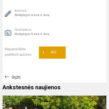
Autorius:
Mokytojos Irena ir Ana
Nuotraukos:
Mokytojos Irena ir Ana
Nepamirškite
1
AČIŪ
padėkoti autoriui
Grįžti
Ankstesnės naujienos
A
ū