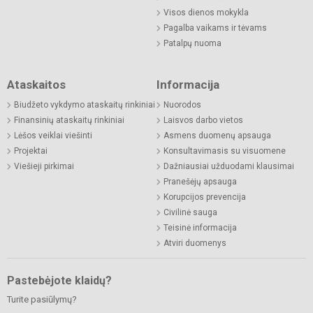
Visos dienos mokykla
Pagalba vaikams ir tėvams
Patalpų nuoma
Ataskaitos
Informacija
Biudžeto vykdymo ataskaitų rinkiniai
Nuorodos
Finansinių ataskaitų rinkiniai
Laisvos darbo vietos
Lėšos veiklai viešinti
Asmens duomenų apsauga
Projektai
Konsultavimasis su visuomene
Viešieji pirkimai
Dažniausiai užduodami klausimai
Pranešėjų apsauga
Korupcijos prevencija
Civilinė sauga
Teisinė informacija
Atviri duomenys
Pastebėjote klaidų?
Turite pasiūlymų?