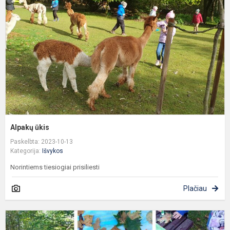
Alpakų ūkis
Paskelbta: 2023-10-13
Kategorija:
Išvykos
Norintiems tiesiogiai prisiliesti
Plačiau
"
t