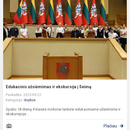
E
u
ir
e
į
S
Edukacinis užsiėmimas ir ekskursija į Seimą
Paskelbta: 2023-09-22
Kategorija:
Išvykos
Spalio 18 dieną 4 klasės mokiniai lankėsi edukaciniame užsiėmime ir
ekskursijoje...
Plačiau