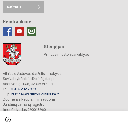
RAŠYKITE
Bendraukime
Steigėjas
Vilniaus miesto savivaldybė
Vilniaus Vaduvos darželis - mokykla
Savivaldybės biudžetinė įstaiga
Vaduvos g. 14 a, 02308 Vilnius
Tel.
+370 5 232 2979
El. p.
rastine@vaduvos.vilnius.lm.lt
Duomenys kaupiami ir saugomi
Juridinių asmenų registre
Įmonės kodas 290013960