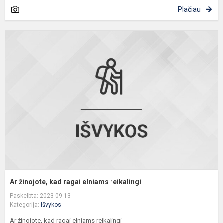
Plačiau
A
ž
k
r
e
r
Ar žinojote, kad ragai elniams reikalingi
Paskelbta: 2023-09-13
Kategorija:
Išvykos
Ar žinojote, kad ragai elniams reikalingi