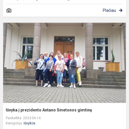
Plačiau
I
į
p
A
S
g
Išvyka į prezidento Antano Smetonos gimtinę
Paskelbta: 2023-06-16
Kategorija:
Išvykos