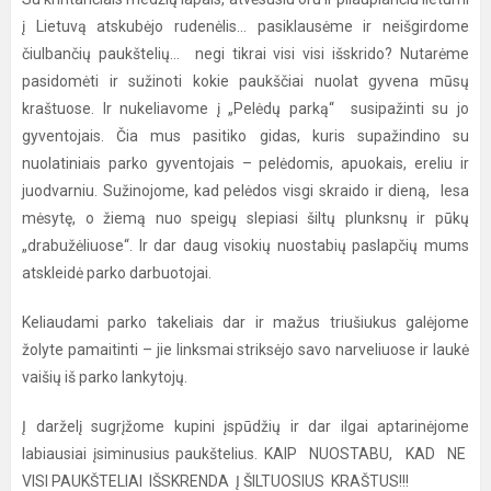
į Lietuvą atskubėjo rudenėlis... pasiklausėme ir neišgirdome
čiulbančių paukštelių... negi tikrai visi visi išskrido? Nutarėme
pasidomėti ir sužinoti kokie paukščiai nuolat gyvena mūsų
kraštuose. Ir nukeliavome į „Pelėdų parką“ susipažinti su jo
gyventojais. Čia mus pasitiko gidas, kuris supažindino su
nuolatiniais parko gyventojais – pelėdomis, apuokais, ereliu ir
juodvarniu. Sužinojome, kad pelėdos visgi skraido ir dieną, lesa
mėsytę, o žiemą nuo speigų slepiasi šiltų plunksnų ir pūkų
„drabužėliuose“. Ir dar daug visokių nuostabių paslapčių mums
atskleidė parko darbuotojai.
Keliaudami parko takeliais dar ir mažus triušiukus galėjome
žolyte pamaitinti – jie linksmai striksėjo savo narveliuose ir laukė
vaišių iš parko lankytojų.
Į darželį sugrįžome kupini įspūdžių ir dar ilgai aptarinėjome
labiausiai įsiminusius paukštelius. KAIP NUOSTABU, KAD NE
VISI PAUKŠTELIAI IŠSKRENDA Į ŠILTUOSIUS KRAŠTUS!!!