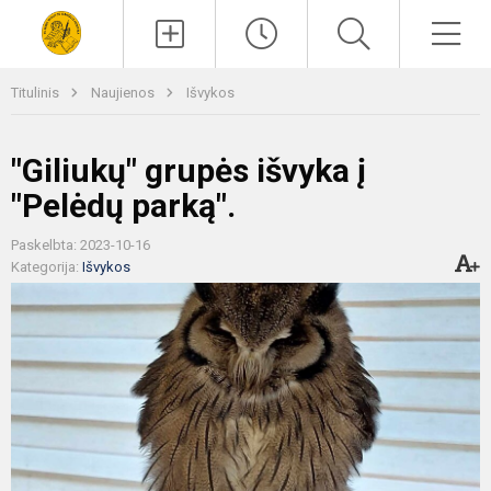
Paieška
Men
Titulinis
Naujienos
Išvykos
"Giliukų" grupės išvyka į
"Pelėdų parką".
Paskelbta: 2023-10-16
Kategorija:
Išvykos