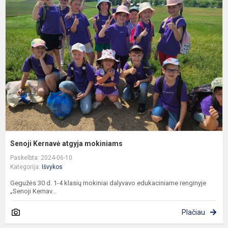
K
a
m
Senoji Kernavė atgyja mokiniams
Paskelbta: 2024-06-10
Kategorija:
Išvykos
Gegužės 30 d. 1-4 klasių mokiniai dalyvavo edukaciniame renginyje
„Senoji Kernav...
Plačiau