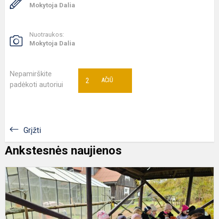
Mokytoja Dalia
Nuotraukos:
Mokytoja Dalia
Nepamirškite
2
AČIŪ
padėkoti autoriui
Grįžti
Ankstesnės naujienos
E
G
s