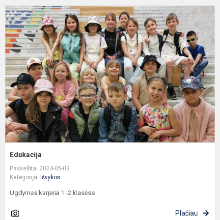
E
Edukacija
Paskelbta: 2024-05-03
Kategorija:
Išvykos
Ugdymas karjerai 1 -2 klasėse
Plačiau