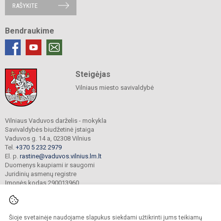
RAŠYKITE
Bendraukime
Steigėjas
Vilniaus miesto savivaldybė
Vilniaus Vaduvos darželis - mokykla
Savivaldybės biudžetinė įstaiga
Vaduvos g. 14 a, 02308 Vilnius
Tel.
+370 5 232 2979
El. p.
rastine@vaduvos.vilnius.lm.lt
Duomenys kaupiami ir saugomi
Juridinių asmenų registre
Įmonės kodas 290013960
Šioje svetainėje naudojame slapukus siekdami užtikrinti jums teikiamų
© 2023. Vilniaus Vaduvos darželis - mokykla. Visos teisės saugomos.