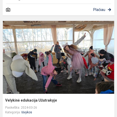
Plačiau
V
e
U
Velykinė edukacija Užutrakyje
Paskelbta: 2024-03-26
Kategorija:
Išvykos