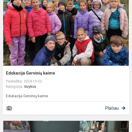
k
Edukacija Gervinių kaime
Paskelbta: 2024-10-02
Kategorija:
Išvykos
Edukacija Gervinių kaime
Plačiau
I
į