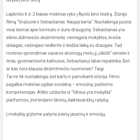
Išvyka į kino tetrą
Lapkričio 6 d. 2 klasės mokiniai vyko į Apolo kino teatrą. Žiūrėjo
filmą “Gražuolė ir Sebastianas. Naujoji karta“. Nuotaikinga juosta
visai šeimai apie berniuko ir šuns draugystę. Sebastianas yra
eilinis didmiesčio dešimtmetis: nemėgsta mokyklos, krečia
išdaigas, važinėjasi riedlente ir leidžia laiką su draugais. Tad
motinos sprendimas vasaros atostogų metu jį „iškišti“ senelei ir
tetai, gyvenančioms kalnuose, Sebastianui labai nepatinka. Bet
ar kas nors klausia dešimtmečio nuomonės? Taigi.
Tai ne tik nuotaikinga, bet kartu ir pamokanti istorija. Filmo
pagalba mokiniai ugdėsi socialinę – emocinę, pažinimo
kompetencijas. Atliko užduotis iš “Vilnius yra mokykla“
platformos, įtvirtindami tikrinių daiktavardžių rašybą.
Į mokyklą grįžome patyria įvairių jausmų ir emocijų.