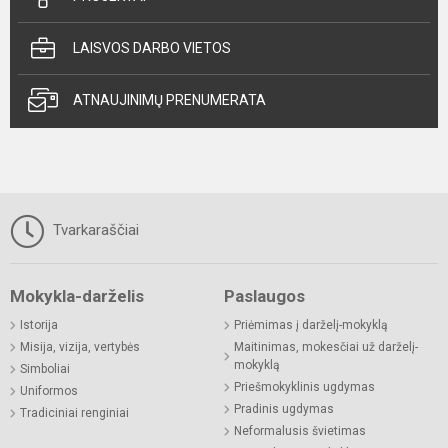
LAISVOS DARBO VIETOS
ATNAUJINIMŲ PRENUMERATA
Tvarkaraščiai
Mokykla-darželis
Paslaugos
Istorija
Priėmimas į darželį-mokyklą
Misija, vizija, vertybės
Maitinimas, mokesčiai už darželį-
mokyklą
Simboliai
Priešmokyklinis ugdymas
Uniformos
Pradinis ugdymas
Tradiciniai renginiai
Neformalusis švietimas