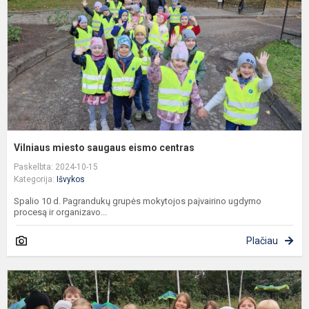
c
Vilniaus miesto saugaus eismo centras
Paskelbta: 2024-10-15
Kategorija:
Išvykos
Spalio 10 d. Pagrandukų grupės mokytojos paįvairino ugdymo
procesą ir organizavo...
Plačiau
E
G