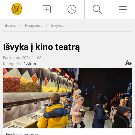
Paieška
Men
Titulinis
Naujienos
Išvykos
Išvyka į kino teatrą
Paskelbta: 2024-11-08
Kategorija:
Išvykos