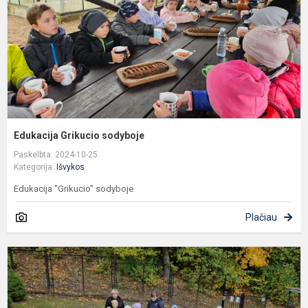
Edukacija Grikucio sodyboje
Paskelbta: 2024-10-25
Kategorija:
Išvykos
Edukacija "Grikucio" sodyboje
Plačiau
V
m
s
e