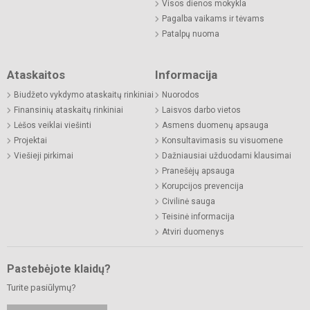
Visos dienos mokykla
Pagalba vaikams ir tėvams
Patalpų nuoma
Ataskaitos
Informacija
Biudžeto vykdymo ataskaitų rinkiniai
Nuorodos
Finansinių ataskaitų rinkiniai
Laisvos darbo vietos
Lėšos veiklai viešinti
Asmens duomenų apsauga
Projektai
Konsultavimasis su visuomene
Viešieji pirkimai
Dažniausiai užduodami klausimai
Pranešėjų apsauga
Korupcijos prevencija
Civilinė sauga
Teisinė informacija
Atviri duomenys
Pastebėjote klaidų?
Turite pasiūlymų?