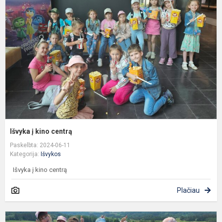
k
c
Išvyka į kino centrą
Paskelbta: 2024-06-11
Kategorija:
Išvykos
Išvyka į kino centrą
Plačiau
S