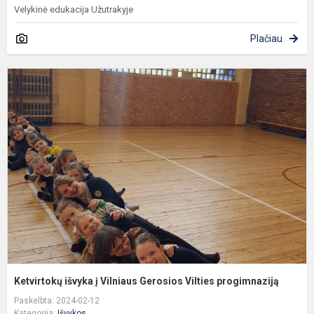
Velykinė edukacija Užutrakyje
Plačiau
K
i
į
V
G
V
p
Ketvirtokų išvyka į Vilniaus Gerosios Vilties progimnaziją
Paskelbta: 2024-02-12
Kategorija:
Išvykos