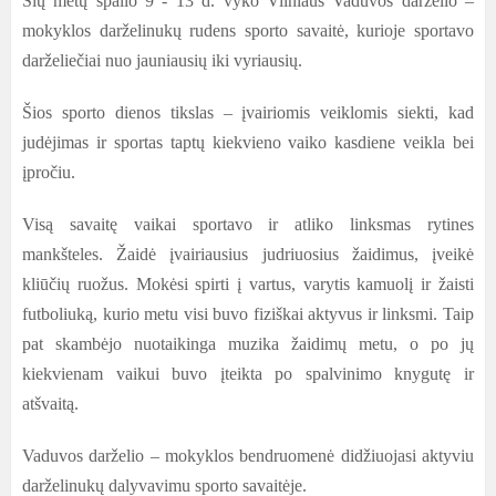
Šių metų spalio 9 - 13 d. vyko Vilniaus Vaduvos darželio –
mokyklos darželinukų rudens sporto savaitė, kurioje sportavo
darželiečiai nuo jauniausių iki vyriausių.
Šios sporto dienos tikslas – įvairiomis veiklomis siekti, kad
judėjimas ir sportas taptų kiekvieno vaiko kasdiene veikla bei
įpročiu.
Visą savaitę vaikai sportavo ir atliko linksmas rytines
mankšteles. Žaidė įvairiausius judriuosius žaidimus, įveikė
kliūčių ruožus. Mokėsi spirti į vartus, varytis kamuolį ir žaisti
futboliuką, kurio metu visi buvo fiziškai aktyvus ir linksmi. Taip
pat skambėjo nuotaikinga muzika žaidimų metu, o po jų
kiekvienam vaikui buvo įteikta po spalvinimo knygutę ir
atšvaitą.
Vaduvos darželio – mokyklos bendruomenė didžiuojasi aktyviu
darželinukų dalyvavimu sporto savaitėje.