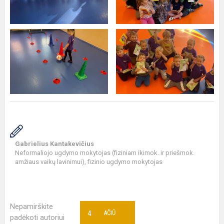
Gabrielius Kantakevičius
Neformaliojo ugdymo mokytojas (fiziniam ikimok. ir priešmok.
amžiaus vaikų lavinimui), fizinio ugdymo mokytojas
Nepamirškite
4
AČIŪ
padėkoti autoriui