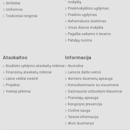
mokyklą
Simboliai
Priešmokyklinis ugdymas
Uniformos
Pradinis ugdymas
Tradiciniai renginiai
Neformalusis švietimas
Visos dienos mokykla
Pagalba vaikams ir tėvams
Patalpų nuoma
Ataskaitos
Informacija
Biudžeto vykdymo ataskaitų rinkiniai
Nuorodos
Finansinių ataskaitų rinkiniai
Laisvos darbo vietos
Lėšos veiklai viešinti
Asmens duomenų apsauga
Projektai
Konsultavimasis su visuomene
Viešieji pirkimai
Dažniausiai užduodami klausimai
Pranešėjų apsauga
Korupcijos prevencija
Civilinė sauga
Teisinė informacija
Atviri duomenys