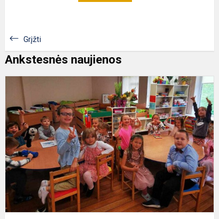
Grįžti
Ankstesnės naujienos
P
"
m