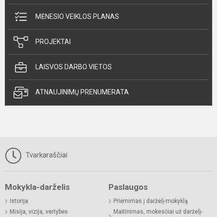
MĖNESIO VEIKLOS PLANAS
PROJEKTAI
LAISVOS DARBO VIETOS
ATNAUJINIMŲ PRENUMERATA
Tvarkaraščiai
Mokykla-darželis
Paslaugos
Istorija
Priėmimas į darželį-mokyklą
Misija, vizija, vertybės
Maitinimas, mokesčiai už darželį-