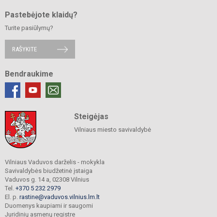
Pastebėjote klaidų?
Turite pasiūlymų?
RAŠYKITE
Bendraukime
Steigėjas
Vilniaus miesto savivaldybė
Vilniaus Vaduvos darželis - mokykla
Savivaldybės biudžetinė įstaiga
Vaduvos g. 14 a, 02308 Vilnius
Tel.
+370 5 232 2979
El. p.
rastine@vaduvos.vilnius.lm.lt
Duomenys kaupiami ir saugomi
Juridinių asmenų registre