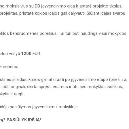
o moksleivius su DB įgyvendinimo eiga ir aptarė projekto tikslus,
jektas, pristatė kokios idėjos gali dalyvauti. Siūlant idėjas svarbu
mokyklos bendruomenės poreikius. Tai turi būti naudinga visai mokyklos
turi viršyti
1200
EUR.
r žmonėms.
ęstines išlaidas, kurios gali atsirasti po įgyvendinimo etapo (priežiūra,
i būti originali, skirta spręsti esamus ir ateities mokyklos iššūkius,
tis ir augti.
 idėjų pasiūlymus įgyvendinimui mokykloje.
urų? PASIŪLYK IDĖJĄ!