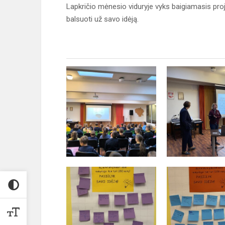
Lapkričio mėnesio viduryje vyks baigiamasis proje
balsuoti už savo idėją.