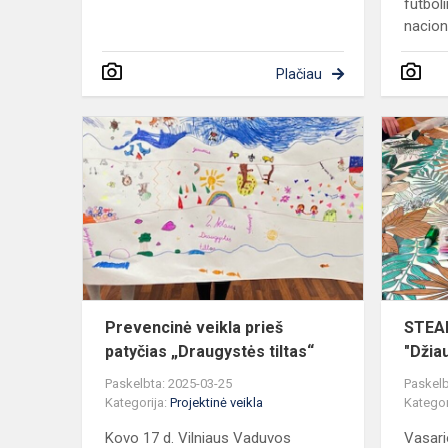
futboli
naciona
Plačiau
Prevencinė
veikla
prieš
patyčias
„Draugystės
tiltas“
Prevencinė veikla prieš
STEAM
patyčias „Draugystės tiltas“
"Džia
Paskelbta: 2025-03-25
Paskelb
Kategorija:
Projektinė veikla
Kategor
Kovo 17 d. Vilniaus Vaduvos
Vasari