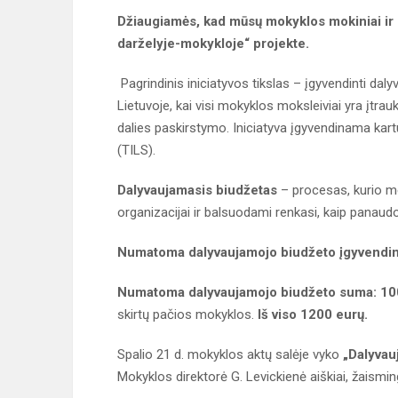
Džiaugiamės, kad mūsų mokyklos mokiniai ir 
darželyje-mokykloje“ projekte.
Pagrindinis iniciatyvos tikslas – įgyvendinti dal
Lietuvoje, kai visi mokyklos moksleiviai yra įtra
dalies paskirstymo. Iniciatyva įgyvendinama kartu
(TILS).
Dalyvaujamasis biudžetas
– procesas, kurio me
organizacijai ir balsuodami renkasi, kaip panaudot
Numatoma dalyvaujamojo biudžeto įgyvendi
Numatoma dalyvaujamojo biudžeto suma: 10
skirtų pačios mokyklos.
Iš viso 1200 eurų.
Spalio 21 d. mokyklos aktų salėje vyko
„Dalyvau
Mokyklos direktorė G. Levickienė aiškiai, žaismin