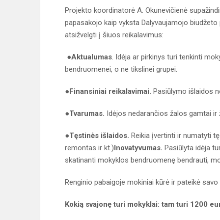
Projekto koordinatorė A. Okunevičienė supažindin
papasakojo kaip vyksta Dalyvaujamojo biudžeto pro
atsižvelgti į šiuos reikalavimus:
●
Aktualumas
. Idėja ar pirkinys turi tenkinti 
bendruomenei, o ne tikslinei grupei.
●
Finansiniai reikalavimai.
Pasiūlymo išlaidos ne
●
Tvarumas.
Idėjos nedarančios žalos gamtai i
●
Tęstinės išlaidos.
Reikia įvertinti ir numatyti t
remontas ir kt.)
Inovatyvumas.
Pasiūlyta idėja tur
skatinanti mokyklos bendruomenę bendrauti, moky
Renginio pabaigoje mokiniai kūrė ir pateikė savo
Kokią svajonę turi mokyklai: tam turi 1200 e