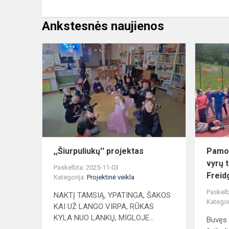
Ankstesnės naujienos
,,Šiurpuliukų'
projektas
,,Šiurpuliukų'' projektas
Pamok
vyrų 
Paskelbta: 2025-11-03
Freid
Kategorija:
Projektinė veikla
Paskelb
NAKTĮ TAMSIĄ, YPATINGA, ŠAKOS
Kategor
KAI UŽ LANGO VIRPA, RŪKAS
KYLA NUO LANKŲ, MIGLOJE...
Buvęs 