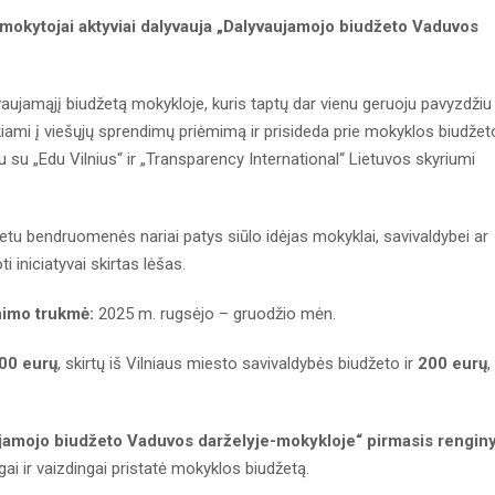
mokytojai aktyviai dalyvauja „Dalyvaujamojo biudžeto Vaduvos
yvaujamąjį biudžetą mokykloje, kuris taptų dar vienu geruoju pavyzdžiu
ukiami į viešųjų sprendimų priėmimą ir prisideda prie mokyklos biudžet
 su „Edu Vilnius“ ir „Transparency International“ Lietuvos skyriumi
tu bendruomenės nariai patys siūlo idėjas mokyklai, savivaldybei ar
i iniciatyvai skirtas lėšas.
nimo trukmė:
2025 m. rugsėjo – gruodžio mėn.
00 eurų
, skirtų iš Vilniaus miesto savivaldybės biudžeto ir
200 eurų
,
jamojo biudžeto Vaduvos darželyje-mokykloje“ pirmasis renginy
gai ir vaizdingai pristatė mokyklos biudžetą.