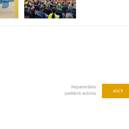
Nepamirškite
9
AČIŪ
padėkoti autoriui