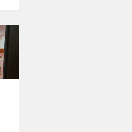
Kovo
mėnuo