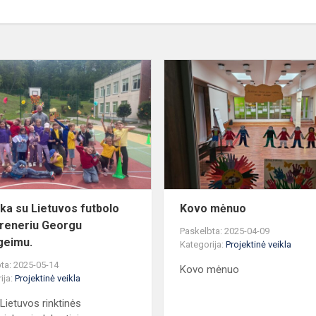
'
Pamoka
su
Lietuvos
futbolo
vyrų
treneriu
Georgu
Freidgeimu.
a su Lietuvos futbolo
Kovo mėnuo
treneriu Georgu
Paskelbta: 2025-04-09
geimu.
Kategorija:
Projektinė veikla
ta: 2025-05-14
Kovo mėnuo
ija:
Projektinė veikla
Lietuvos rinktinės