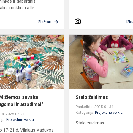
ninkas ir dabartinis
linių rinktinių atle...
Plačiau
Pla
STEAM
žiemos
savaitė
"Džiaugsmai
ir
atradimai"
 žiemos savaitė
Stalo žaidimas
ugsmai ir atradimai"
Paskelbta: 2025-01-31
Kategorija:
Projektinė veikla
ta: 2025-02-21
ija:
Projektinė veikla
Stalo žaidimas
o 17-21 d. Vilniaus Vaduvos