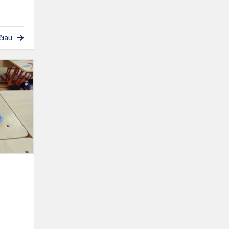
čiau
Stalo
žaidimas