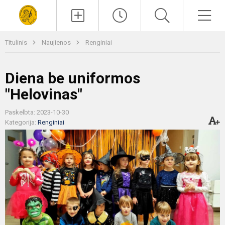
Paieška
Men
Titulinis
Naujienos
Renginiai
Diena be uniformos
"Helovinas"
Paskelbta: 2023-10-30
Kategorija:
Renginiai