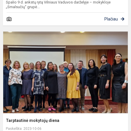
Spalio 9 d. ankstų rytą Vilniaus Vaduvos darželyje – mokykloje
„Smalsučių“ grupė...
Plačiau
T
m
d
Tarptautinė mokytojų diena
Paskelbta: 2023-10-06