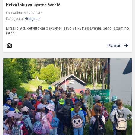
Ketvirtokų vaikystės šventė
Paskelbta: 2023-06-16
Kategorija:
Renginiai
Birželio 9 d. ketvirtokai pakvietė į savo vaikystės šventę„Seno lagamino
istorij...
Plačiau
P
S