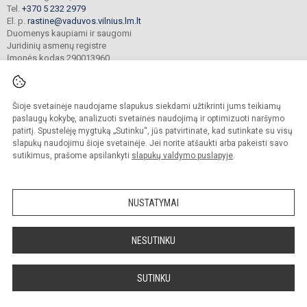
Tel.
+370 5 232 2979
El. p.
rastine@vaduvos.vilnius.lm.lt
Duomenys kaupiami ir saugomi
Juridinių asmenų registre
Įmonės kodas 290013960
Šioje svetainėje naudojame slapukus siekdami užtikrinti jums teikiamų
© 2023. Vilniaus Vaduvos darželis - mokykla. Visos teisės saugomos.
Kopijuoti turinį be raštiško įstaigos administracijos sutikimo griežtai draudžiama.
paslaugų kokybę, analizuoti svetainės naudojimą ir optimizuoti naršymo
patirtį. Spustelėję mygtuką „Sutinku“, jūs patvirtinate, kad sutinkate su visų
Prieinamumo paraiška
Slapukų politika
slapukų naudojimu šioje svetainėje. Jei norite atšaukti arba pakeisti savo
sutikimus, prašome apsilankyti
slapukų valdymo puslapyje
.
Sumanus būdas atnaujinti
mokyklos interneto
svetainę
NUSTATYMAI
NESUTINKU
SUTINKU