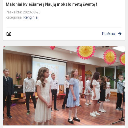
Maloniai kviečiame į Naujų mokslo metų šventę !
Paskelbta: 2023-08-25
Kategorija:
Renginiai
Plačiau
K
v
š