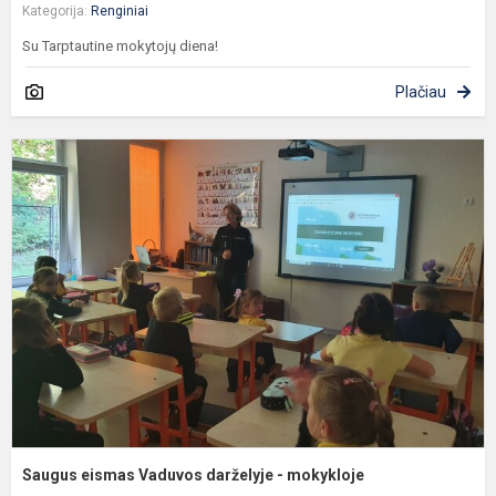
Kategorija:
Renginiai
Su Tarptautine mokytojų diena!
Plačiau
S
e
V
d
-
m
Saugus eismas Vaduvos darželyje - mokykloje