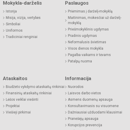
Mokykla-darželis
Paslaugos
Istorija
Priėmimas į darželį-mokyklą
Misija, vizija, vertybės
Maitinimas, mokesčiai už darželį-
mokyklą
Simboliai
Priešmokyklinis ugdymas
Uniformos
Pradinis ugdymas
Tradiciniai renginiai
Neformalusis švietimas
Visos dienos mokykla
Pagalba vaikams ir tėvams
Patalpų nuoma
Ataskaitos
Informacija
Biudžeto vykdymo ataskaitų rinkiniai
Nuorodos
Finansinių ataskaitų rinkiniai
Laisvos darbo vietos
Lėšos veiklai viešinti
Asmens duomenų apsauga
Projektai
Konsultavimasis su visuomene
Viešieji pirkimai
Dažniausiai užduodami klausimai
Pranešėjų apsauga
Korupcijos prevencija