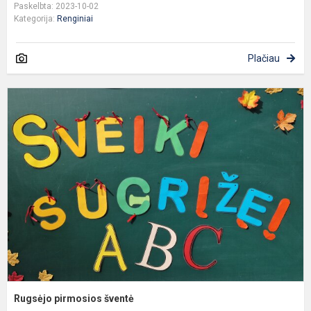
Paskelbta: 2023-10-02
Kategorija:
Renginiai
Plačiau
R
p
š
Rugsėjo pirmosios šventė