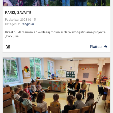
PARKŲ SAVAITĖ
Paskelbta: 2023-06-15
Kategorija:
Renginiai
Birželio 5-8 dienomis 1-4 klasių mokiniai dalyvavo tęstiniame projekte
„Parkų sa...
Plačiau
G
m
v
„
m
ir
m