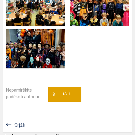
Nepamirškite
8
AČIŪ
padėkoti autoriui
Grįžti