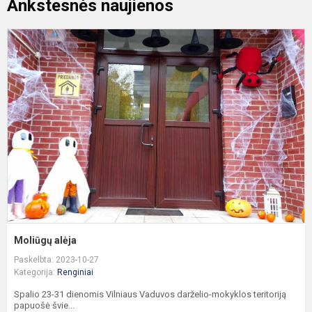
Ankstesnės naujienos
M
a
Moliūgų alėja
Paskelbta: 2023-10-27
Kategorija:
Renginiai
Spalio 23-31 dienomis Vilniaus Vaduvos darželio-mokyklos teritoriją
papuošė švie...