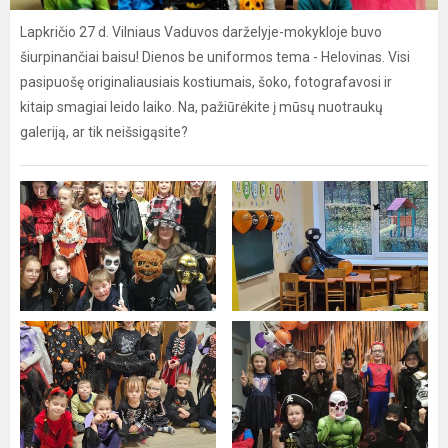
Lapkričio 27 d. Vilniaus Vaduvos darželyje-mokykloje buvo
šiurpinančiai baisu! Dienos be uniformos tema - Helovinas. Visi
pasipuošę originaliausiais kostiumais, šoko, fotografavosi ir
kitaip smagiai leido laiko. Na, pažiūrėkite į mūsų nuotraukų
galeriją, ar tik neišsigąsite?