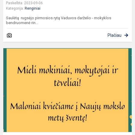
Paskelbta: 2023-09-06
Kategorija:
Renginiai
Saulėtą rugsėjo pirmosios rytą Vaduvos darželio - mokyklos
bendruomenė rin...
Plačiau
M
k
į
N
m
m
š
!