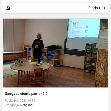
Plačiau
S
e
p
Saugaus eismo pamokėlė
Paskelbta: 2023-10-10
Kategorija:
Renginiai