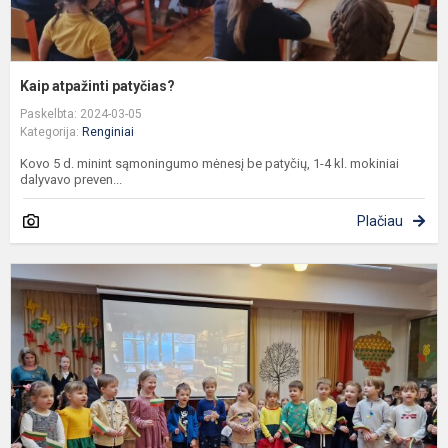
Kaip atpažinti patyčias?
Paskelbta: 2024-03-05
Kategorija:
Renginiai
Kovo 5 d. minint sąmoningumo mėnesį be patyčių, 1-4 kl. mokiniai
dalyvavo preven...
Plačiau
V
1
to
-
L
v
a
d