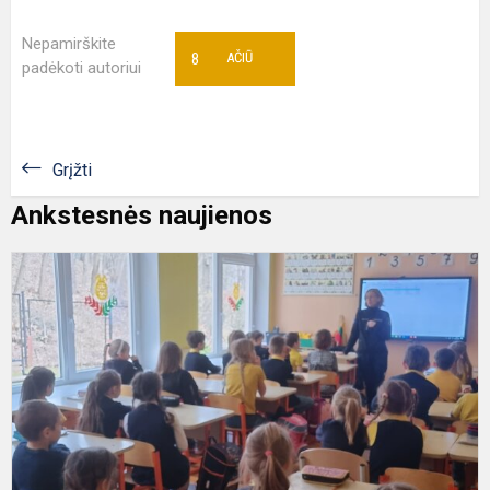
Nepamirškite
8
AČIŪ
padėkoti autoriui
Grįžti
Ankstesnės naujienos
K
a
p