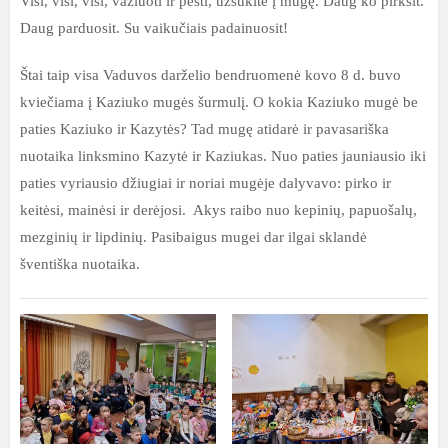
Visi, visi, visi, važiuoti ir pėsti, užsukite į mugę. Daug ko pirksit.
Daug parduosit. Su vaikučiais padainuosit!
Štai taip visa Vaduvos darželio bendruomenė kovo 8 d. buvo
kviečiama į Kaziuko mugės šurmulį. O kokia Kaziuko mugė be
paties Kaziuko ir Kazytės? Tad mugę atidarė ir pavasariška
nuotaika linksmino Kazytė ir Kaziukas. Nuo paties jauniausio iki
paties vyriausio džiugiai ir noriai mugėje dalyvavo: pirko ir
keitėsi, mainėsi ir derėjosi. Akys raibo nuo kepinių, papuošalų,
mezginių ir lipdinių. Pasibaigus mugei dar ilgai sklandė
šventiška nuotaika.