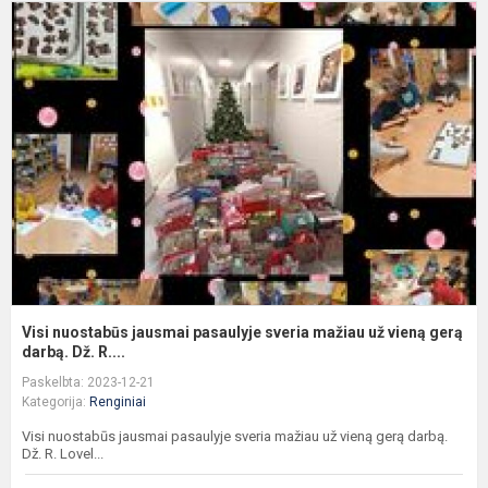
V
n
j
p
s
m
u
v
ge
Visi nuostabūs jausmai pasaulyje sveria mažiau už vieną gerą
darbą. Dž. R....
Paskelbta: 2023-12-21
Kategorija:
Renginiai
Visi nuostabūs jausmai pasaulyje sveria mažiau už vieną gerą darbą.
Dž. R. Lovel...