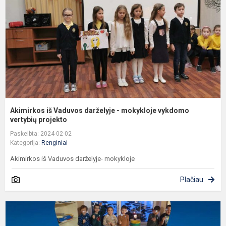
-
m
v
v
Akimirkos iš Vaduvos darželyje - mokykloje vykdomo
vertybių projekto
Paskelbta: 2024-02-02
Kategorija:
Renginiai
Akimirkos iš Vaduvos darželyje- mokykloje
Plačiau
S
1