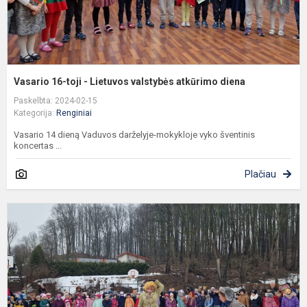
Vasario 16-toji - Lietuvos valstybės atkūrimo diena
Paskelbta: 2024-02-15
Kategorija:
Renginiai
Vasario 14 dieną Vaduvos darželyje-mokykloje vyko šventinis
koncertas ...
Plačiau
U