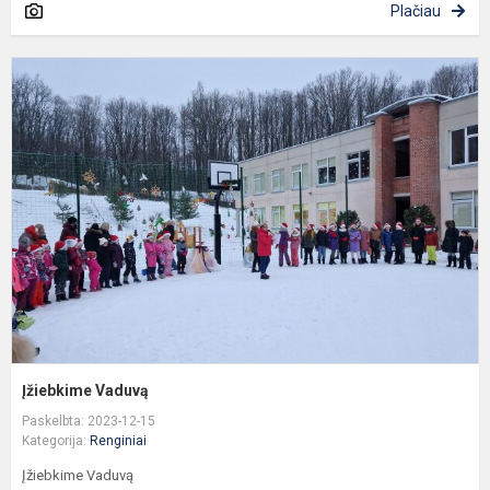
Plačiau
Į
V
Įžiebkime Vaduvą
Paskelbta: 2023-12-15
Kategorija:
Renginiai
Įžiebkime Vaduvą