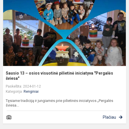
–
o
v
p
i
"
Sausio 13 – osios visuotinė pilietinė iniciatyva "Pergalės
šviesa"
Paskelbta: 2024-01-12
Kategorija:
Renginiai
Tęsiame tradiciją ir jungiamės prie pilietinės iniciatyvos „Pergalės
šviesa...
Plačiau