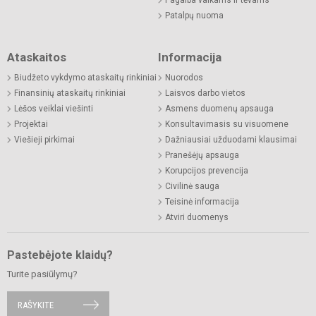
Patalpų nuoma
Ataskaitos
Informacija
Biudžeto vykdymo ataskaitų rinkiniai
Nuorodos
Finansinių ataskaitų rinkiniai
Laisvos darbo vietos
Lėšos veiklai viešinti
Asmens duomenų apsauga
Projektai
Konsultavimasis su visuomene
Viešieji pirkimai
Dažniausiai užduodami klausimai
Pranešėjų apsauga
Korupcijos prevencija
Civilinė sauga
Teisinė informacija
Atviri duomenys
Pastebėjote klaidų?
Turite pasiūlymų?
RAŠYKITE