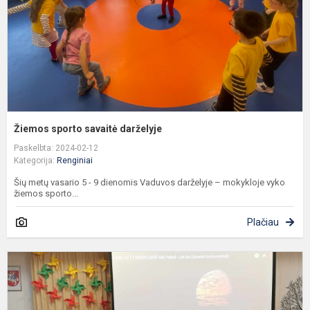
Žiemos sporto savaitė darželyje
Paskelbta: 2024-02-12
Kategorija:
Renginiai
Šių metų vasario 5 - 9 dienomis Vaduvos darželyje – mokykloje vyko
žiemos sporto...
Plačiau
A
i
V
d