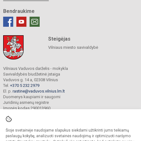
Bendraukime
Steigėjas
Vilniaus miesto savivaldybė
Vilniaus Vaduvos darželis - mokykla
Savivaldybės biudžetinė įstaiga
Vaduvos g. 14 a, 02308 Vilnius
Tel.
+370 5 232 2979
El. p.
rastine@vaduvos.vilnius.lm.lt
Duomenys kaupiami ir saugomi
Juridinių asmenų registre
Įmonės kodas 290013960
Šioje svetainėje naudojame slapukus siekdami užtikrinti jums teikiamų
© 2023. Vilniaus Vaduvos darželis - mokykla. Visos teisės saugomos.
Kopijuoti turinį be raštiško įstaigos administracijos sutikimo griežtai draudžiama.
paslaugų kokybę, analizuoti svetainės naudojimą ir optimizuoti naršymo