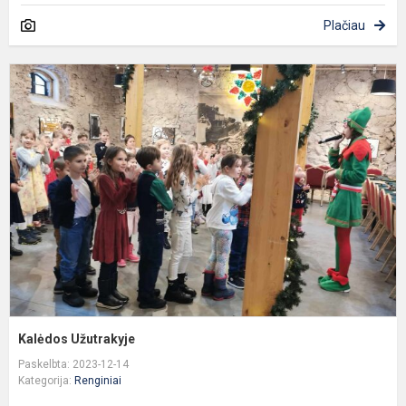
Plačiau
K
U
Kalėdos Užutrakyje
Paskelbta: 2023-12-14
Kategorija:
Renginiai