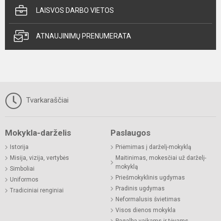
LAISVOS DARBO VIETOS
ATNAUJINIMŲ PRENUMERATA
Tvarkaraščiai
Mokykla-darželis
Paslaugos
Istorija
Priėmimas į darželį-mokyklą
Misija, vizija, vertybės
Maitinimas, mokesčiai už darželį-
mokyklą
Simboliai
Priešmokyklinis ugdymas
Uniformos
Pradinis ugdymas
Tradiciniai renginiai
Neformalusis švietimas
Visos dienos mokykla
Pagalba vaikams ir tėvams