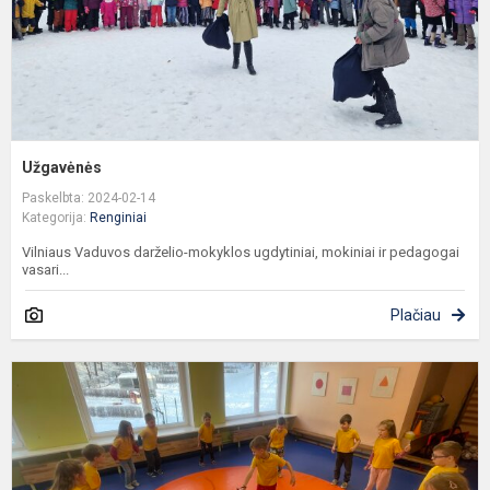
Užgavėnės
Paskelbta: 2024-02-14
Kategorija:
Renginiai
Vilniaus Vaduvos darželio-mokyklos ugdytiniai, mokiniai ir pedagogai
vasari...
Plačiau
Ž
s
s
d