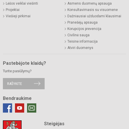
Lėšos veiklai viešinti
Asmens duomenų apsauga
Projektai
Konsultavimasis su visuomene
Viešieji pirkimai
Dažniausiai užduodami klausimai
Pranešėjų apsauga
Korupcijos prevencija
Civilinė sauga
Teisinė informacija
Atviri duomenys
Pastebėjote klaidų?
Turite pasiūlymų?
RAŠYKITE
Bendraukime
Steigėjas