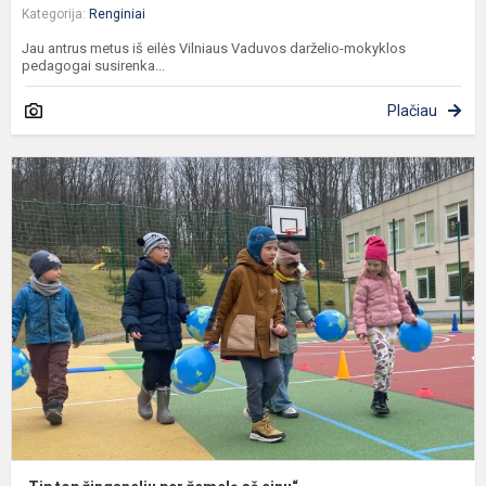
Kategorija:
Renginiai
Jau antrus metus iš eilės Vilniaus Vaduvos darželio-mokyklos
pedagogai susirenka...
Plačiau
„
t
ž
p
ž
a
e