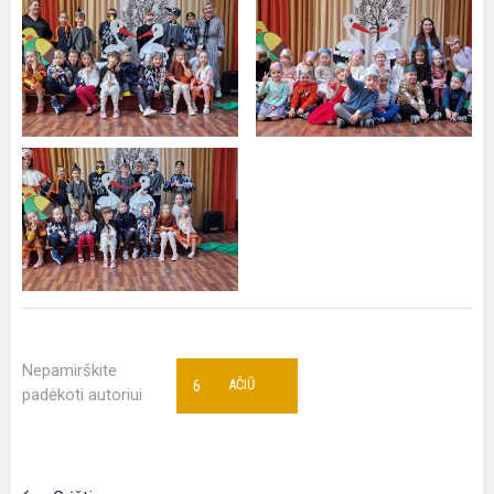
Nepamirškite
6
AČIŪ
padėkoti autoriui