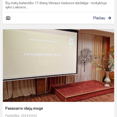
Šių metų balandžio 17 dieną Vilniaus Vaduvos darželyje - mokykloje
vyko Lietuvos...
Plačiau
P
i
m
Pavasario idėjų mugė
Paskelbta: 2024-04-02