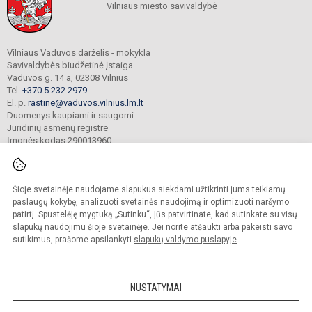
Vilniaus miesto savivaldybė
Vilniaus Vaduvos darželis - mokykla
Savivaldybės biudžetinė įstaiga
Vaduvos g. 14 a, 02308 Vilnius
Tel.
+370 5 232 2979
El. p.
rastine@vaduvos.vilnius.lm.lt
Duomenys kaupiami ir saugomi
Juridinių asmenų registre
Įmonės kodas 290013960
Šioje svetainėje naudojame slapukus siekdami užtikrinti jums teikiamų
© 2023. Vilniaus Vaduvos darželis - mokykla. Visos teisės saugomos.
Kopijuoti turinį be raštiško įstaigos administracijos sutikimo griežtai draudžiama.
paslaugų kokybę, analizuoti svetainės naudojimą ir optimizuoti naršymo
patirtį. Spustelėję mygtuką „Sutinku“, jūs patvirtinate, kad sutinkate su visų
Prieinamumo paraiška
Slapukų politika
slapukų naudojimu šioje svetainėje. Jei norite atšaukti arba pakeisti savo
sutikimus, prašome apsilankyti
slapukų valdymo puslapyje
.
Sumanus būdas atnaujinti
mokyklos interneto
svetainę
NUSTATYMAI