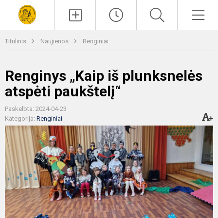
Paieška
Men
Titulinis
Naujienos
Renginiai
Renginys „Kaip iš plunksnelės
atspėti paukštelį“
Paskelbta: 2024-04-23
Kategorija:
Renginiai