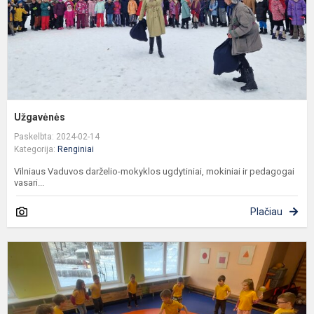
Užgavėnės
Paskelbta: 2024-02-14
Kategorija:
Renginiai
Vilniaus Vaduvos darželio-mokyklos ugdytiniai, mokiniai ir pedagogai
vasari...
Plačiau
Ž
s
s
d