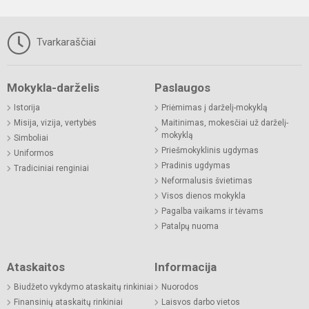
Tvarkaraščiai
Mokykla-darželis
Paslaugos
Istorija
Priėmimas į darželį-mokyklą
Misija, vizija, vertybės
Maitinimas, mokesčiai už darželį-
mokyklą
Simboliai
Priešmokyklinis ugdymas
Uniformos
Pradinis ugdymas
Tradiciniai renginiai
Neformalusis švietimas
Visos dienos mokykla
Pagalba vaikams ir tėvams
Patalpų nuoma
Ataskaitos
Informacija
Biudžeto vykdymo ataskaitų rinkiniai
Nuorodos
Finansinių ataskaitų rinkiniai
Laisvos darbo vietos