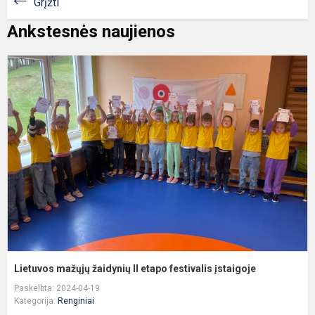
Grįžti
Ankstesnės naujienos
L
m
ž
II
e
f
į
Lietuvos mažųjų žaidynių II etapo festivalis įstaigoje
Paskelbta: 2024-04-19
Kategorija:
Renginiai