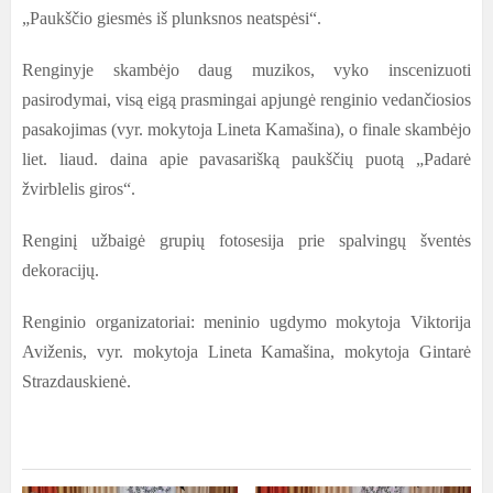
„Paukščio giesmės iš plunksnos neatspėsi“.
Renginyje skambėjo daug muzikos, vyko inscenizuoti
pasirodymai, visą eigą prasmingai apjungė renginio vedančiosios
pasakojimas (vyr. mokytoja Lineta Kamašina), o finale skambėjo
liet. liaud. daina apie pavasarišką paukščių puotą „Padarė
žvirblelis giros“.
Renginį užbaigė grupių fotosesija prie spalvingų šventės
dekoracijų.
Renginio organizatoriai: meninio ugdymo mokytoja Viktorija
Aviženis, vyr. mokytoja Lineta Kamašina, mokytoja Gintarė
Strazdauskienė.