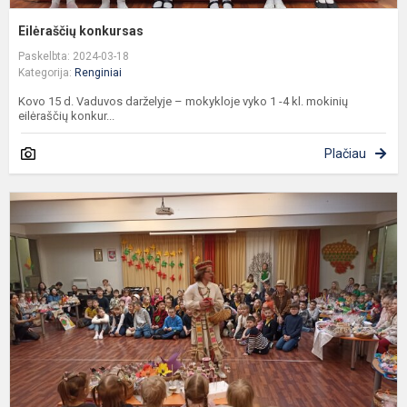
Eilėraščių konkursas
Paskelbta: 2024-03-18
Kategorija:
Renginiai
Kovo 15 d. Vaduvos darželyje – mokykloje vyko 1 -4 kl. mokinių
eilėraščių konkur...
Plačiau
K
m