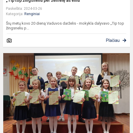
„Tip top žingsneliu per žemelę aš einu“
Paskelbta: 2024-03-26
Kategorija:
Renginiai
Šių metų kovo 20 dieną Vaduvos darželis - mokykla dalyvavo „Tip top
žingsneliu p...
Plačiau
E
k