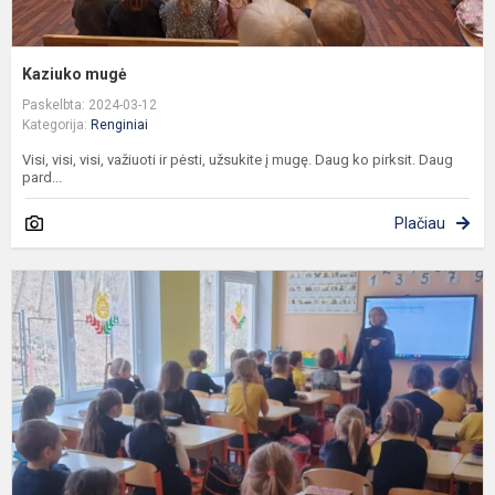
Kaziuko mugė
Paskelbta: 2024-03-12
Kategorija:
Renginiai
Visi, visi, visi, važiuoti ir pėsti, užsukite į mugę. Daug ko pirksit. Daug
pard...
Plačiau
K
a
p