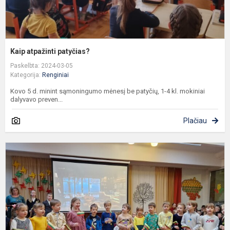
Kaip atpažinti patyčias?
Paskelbta: 2024-03-05
Kategorija:
Renginiai
Kovo 5 d. minint sąmoningumo mėnesį be patyčių, 1-4 kl. mokiniai
dalyvavo preven...
Plačiau
V
1
to
-
L
v
a