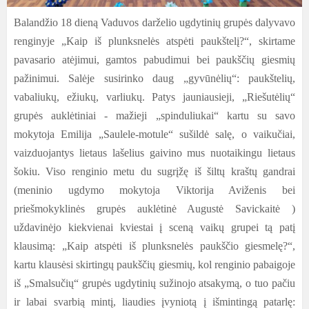
Balandžio 18 dieną Vaduvos darželio ugdytinių grupės dalyvavo
renginyje „Kaip iš plunksnelės atspėti paukštelį?“, skirtame
pavasario atėjimui, gamtos pabudimui bei paukščių giesmių
pažinimui. Salėje susirinko daug „gyvūnėlių“: paukštelių,
vabaliukų, ežiukų, varliukų. Patys jauniausieji, „Riešutėlių“
grupės auklėtiniai - mažieji „spinduliukai“ kartu su savo
mokytoja Emilija „Saulele-motule“ sušildė salę, o vaikučiai,
vaizduojantys lietaus lašelius gaivino mus nuotaikingu lietaus
šokiu. Viso renginio metu du sugrįžę iš šiltų kraštų gandrai
(meninio ugdymo mokytoja Viktorija Aviženis bei
priešmokyklinės grupės auklėtinė Augustė Savickaitė )
uždavinėjo kiekvienai kviestai į sceną vaikų grupei tą patį
klausimą: „Kaip atspėti iš plunksnelės paukščio giesmelę?“,
kartu klausėsi skirtingų paukščių giesmių, kol renginio pabaigoje
iš „Smalsučių“ grupės ugdytinių sužinojo atsakymą, o tuo pačiu
ir labai svarbią mintį, liaudies įvyniotą į išmintingą patarlę: