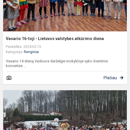
d
Vasario 16-toji - Lietuvos valstybės atkūrimo diena
Paskelbta: 2024-02-15
Kategorija:
Renginiai
Vasario 14 dieną Vaduvos darželyje-mokykloje vyko šventinis
koncertas ...
Plačiau
U