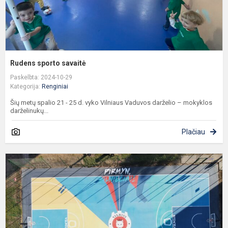
Rudens sporto savaitė
Paskelbta: 2024-10-29
Kategorija:
Renginiai
Šių metų spalio 21 - 25 d. vyko Vilniaus Vaduvos darželio – mokyklos
darželinukų...
Plačiau
V
k
a
a
š