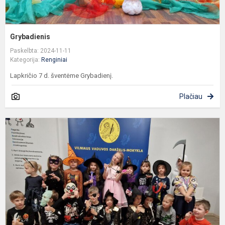
Grybadienis
Paskelbta: 2024-11-11
Kategorija:
Renginiai
Lapkričio 7 d. šventėme Grybadienį.
Plačiau
S
ir
b
š