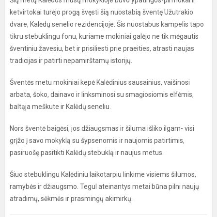
Šių metų Kalėdos mūsų mokykloje buvo ypatingos-pirmokai ir
ketvirtokai turėjo progą švęsti šią nuostabią šventę Užutrakio
dvare, Kalėdų senelio rezidencijoje. Šis nuostabus kampelis tapo
tikru stebuklingu fonu, kuriame mokiniai galėjo ne tik mėgautis
šventiniu žavesiu, bet ir prisiliesti prie praeities, atrasti naujas
tradicijas ir patirti nepamirštamų istorijų.
Šventės metu mokiniai kepė Kalėdinius sausainius, vaišinosi
arbata, šoko, dainavo ir linksminosi su smagiosiomis elfėmis,
baltąja meškute ir Kalėdų seneliu.
Nors šventė baigėsi, jos džiaugsmas ir šiluma išliko ilgam- visi
grįžo į savo mokyklą su šypsenomis ir naujomis patirtimis,
pasiruošę pasitikti Kalėdų stebuklą ir naujus metus.
Šiuo stebuklingu Kalėdiniu laikotarpiu linkime visiems šilumos,
ramybės ir džiaugsmo. Tegul ateinantys metai būna pilni naujų
atradimų, sėkmės ir prasmingų akimirkų.