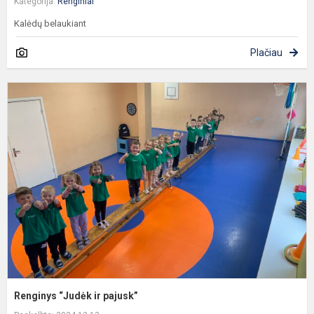
Kategorija:
Renginiai
Kalėdų belaukiant
Plačiau
R
“
ir
p
Renginys “Judėk ir pajusk”