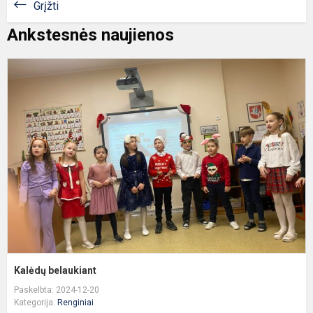
Grįžti
Ankstesnės naujienos
K
b
Kalėdų belaukiant
Paskelbta: 2024-12-20
Kategorija:
Renginiai