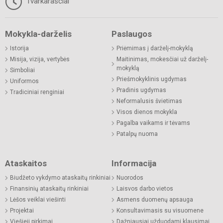
Tvarkaraščiai
Mokykla-darželis
Paslaugos
Istorija
Priėmimas į darželį-mokyklą
Misija, vizija, vertybės
Maitinimas, mokesčiai už darželį-
mokyklą
Simboliai
Priešmokyklinis ugdymas
Uniformos
Pradinis ugdymas
Tradiciniai renginiai
Neformalusis švietimas
Visos dienos mokykla
Pagalba vaikams ir tėvams
Patalpų nuoma
Ataskaitos
Informacija
Biudžeto vykdymo ataskaitų rinkiniai
Nuorodos
Finansinių ataskaitų rinkiniai
Laisvos darbo vietos
Lėšos veiklai viešinti
Asmens duomenų apsauga
Projektai
Konsultavimasis su visuomene
Viešieji pirkimai
Dažniausiai užduodami klausimai