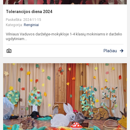
Tolerancijos diena 2024
Paskelbta: 2024-11-15
Kategorija:
Renginiai
Vilniaus Vaduvos darželyje-mokykloje 1-4 klasių mokiniams ir darželio
ugdytiniam...
Plačiau
G