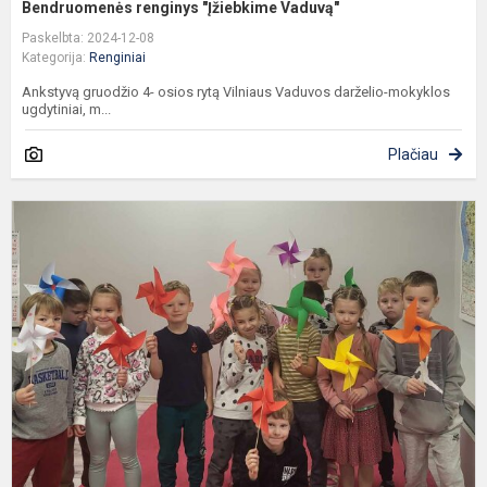
Bendruomenės renginys "Įžiebkime Vaduvą"
Paskelbta: 2024-12-08
Kategorija:
Renginiai
Ankstyvą gruodžio 4- osios rytą Vilniaus Vaduvos darželio-mokyklos
ugdytiniai, m...
Plačiau
T
d
2