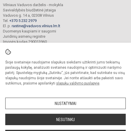
Vilniaus Vaduvos darželis - mokykla
Savivaldybės biudžetinė įstaiga
Vaduvos g. 14 a, 02308 Vilnius
Tel.
+370 5 232 2979
El. p.
rastine@vaduvos.vilnius.lm.lt
Duomenys kaupiami ir saugomi
Juridinių asmenų registre
Įmonės kodas 290013960
Šioje svetainėje naudojame slapukus siekdami užtikrinti jums teikiamų
© 2023. Vilniaus Vaduvos darželis - mokykla. Visos teisės saugomos.
Kopijuoti turinį be raštiško įstaigos administracijos sutikimo griežtai draudžiama.
paslaugų kokybę, analizuoti svetainės naudojimą ir optimizuoti naršymo
patirtį. Spustelėję mygtuką „Sutinku“, jūs patvirtinate, kad sutinkate su visų
Prieinamumo paraiška
Slapukų politika
slapukų naudojimu šioje svetainėje. Jei norite atšaukti arba pakeisti savo
sutikimus, prašome apsilankyti
slapukų valdymo puslapyje
.
Sumanus būdas atnaujinti
mokyklos interneto
svetainę
NUSTATYMAI
NESUTINKU