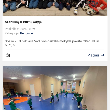
Stebuklų ir burtų šalyje
Paskelbta: 2024-10-29
Kategorija:
Renginiai
Spalio 25 d. Vilniaus Vaduvos darželis-mokykla pavirto "Stebuklų ir
burtų š...
Plačiau
R
s
s