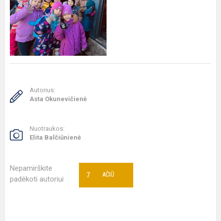
Autorius:
Asta Okunevičienė
Nuotraukos:
Elita Balčiūnienė
Nepamirškite
7
AČIŪ
padėkoti autoriui