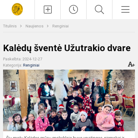
Paieška
Men
Titulinis
Naujienos
Renginiai
Kalėdų šventė Užutrakio dvare
Paskelbta: 2024-12-27
Kategorija:
Renginiai