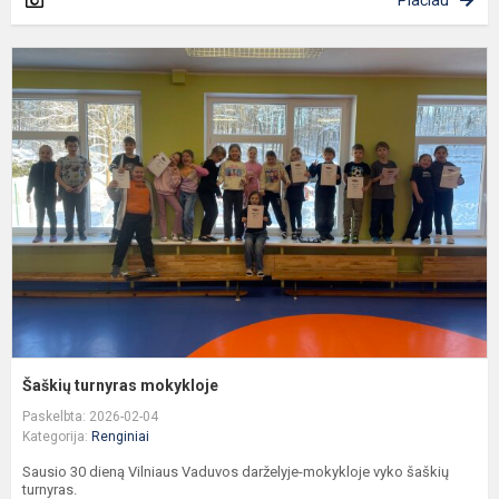
Plačiau
Š
t
m
Šaškių turnyras mokykloje
Paskelbta: 2026-02-04
Kategorija:
Renginiai
Sausio 30 dieną Vilniaus Vaduvos darželyje-mokykloje vyko šaškių
turnyras.