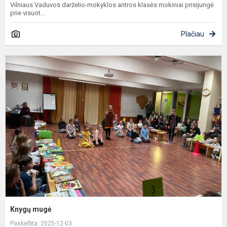
Vilniaus Vaduvos darželio-mokyklos antros klasės mokiniai prisijungė
prie visuot...
Plačiau
K
m
Knygų mugė
Paskelbta: 2025-12-03