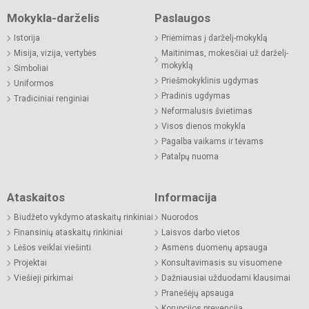
Mokykla-darželis
Paslaugos
Istorija
Priėmimas į darželį-mokyklą
Misija, vizija, vertybės
Maitinimas, mokesčiai už darželį-
mokyklą
Simboliai
Priešmokyklinis ugdymas
Uniformos
Pradinis ugdymas
Tradiciniai renginiai
Neformalusis švietimas
Visos dienos mokykla
Pagalba vaikams ir tėvams
Patalpų nuoma
Ataskaitos
Informacija
Biudžeto vykdymo ataskaitų rinkiniai
Nuorodos
Finansinių ataskaitų rinkiniai
Laisvos darbo vietos
Lėšos veiklai viešinti
Asmens duomenų apsauga
Projektai
Konsultavimasis su visuomene
Viešieji pirkimai
Dažniausiai užduodami klausimai
Pranešėjų apsauga
Korupcijos prevencija