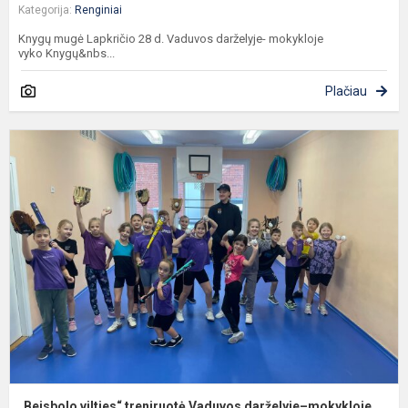
Kategorija:
Renginiai
Knygų mugė Lapkričio 28 d. Vaduvos darželyje- mokykloje
vyko Knygų&nbs...
Plačiau
„
v
t
V
d
m
„Beisbolo vilties“ treniruotė Vaduvos darželyje–mokykloje