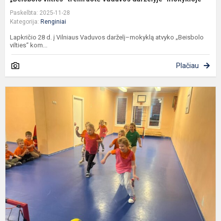
Paskelbta: 2025-11-28
Kategorija:
Renginiai
Lapkričio 28 d. į Vilniaus Vaduvos darželį–mokyklą atvyko „Beisbolo
vilties“ kom...
Plačiau
R
s
s
V
V
d
m