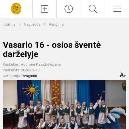
Paieška
Men
Titulinis
Naujienos
Renginiai
Vasario 16 - osios šventė
darželyje
Paskelbė : Audronė Kaziukevičienė
Paskelbta: 2026-02-18
Kategorija:
Renginiai