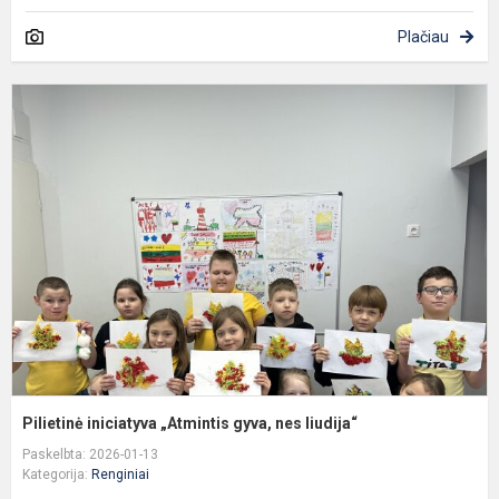
Plačiau
P
i
„
g
n
li
Pilietinė iniciatyva „Atmintis gyva, nes liudija“
Paskelbta: 2026-01-13
Kategorija:
Renginiai