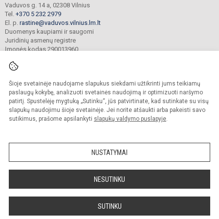
Vaduvos g. 14 a, 02308 Vilnius
Tel.
+370 5 232 2979
El. p.
rastine@vaduvos.vilnius.lm.lt
Duomenys kaupiami ir saugomi
Juridinių asmenų registre
Įmonės kodas 290013960
Šioje svetainėje naudojame slapukus siekdami užtikrinti jums teikiamų
© 2023. Vilniaus Vaduvos darželis - mokykla. Visos teisės saugomos.
Kopijuoti turinį be raštiško įstaigos administracijos sutikimo griežtai draudžiama.
paslaugų kokybę, analizuoti svetainės naudojimą ir optimizuoti naršymo
patirtį. Spustelėję mygtuką „Sutinku“, jūs patvirtinate, kad sutinkate su visų
Prieinamumo paraiška
Slapukų politika
slapukų naudojimu šioje svetainėje. Jei norite atšaukti arba pakeisti savo
sutikimus, prašome apsilankyti
slapukų valdymo puslapyje
.
Sumanus būdas atnaujinti
mokyklos interneto
svetainę
NUSTATYMAI
NESUTINKU
SUTINKU