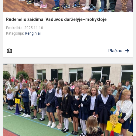
Rudenėlio žaidimai Vaduvos darželyje–mokykloje
Paskelbta: 2025-11-10
Kategorija:
Renginiai
Plačiau
S
s
n
m
m