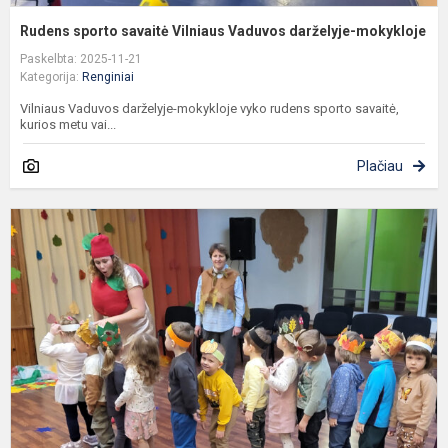
Rudens sporto savaitė Vilniaus Vaduvos darželyje-mokykloje
Paskelbta: 2025-11-21
Kategorija:
Renginiai
Vilniaus Vaduvos darželyje-mokykloje vyko rudens sporto savaitė,
kurios metu vai...
Plačiau
R
ž
V
d
m