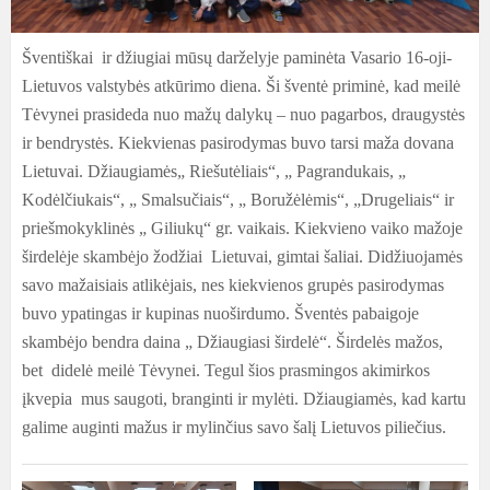
Šventiškai ir džiugiai mūsų darželyje paminėta Vasario 16-oji-
Lietuvos valstybės atkūrimo diena. Ši šventė priminė, kad meilė
Tėvynei prasideda nuo mažų dalykų – nuo pagarbos, draugystės
ir bendrystės. Kiekvienas pasirodymas buvo tarsi maža dovana
Lietuvai. Džiaugiamės„ Riešutėliais“, „ Pagrandukais, „
Kodėlčiukais“, „ Smalsučiais“, „ Boružėlėmis“, „Drugeliais“ ir
priešmokyklinės „ Giliukų“ gr. vaikais. Kiekvieno vaiko mažoje
širdelėje skambėjo žodžiai Lietuvai, gimtai šaliai. Didžiuojamės
savo mažaisiais atlikėjais, nes kiekvienos grupės pasirodymas
buvo ypatingas ir kupinas nuoširdumo. Šventės pabaigoje
skambėjo bendra daina „ Džiaugiasi širdelė“. Širdelės mažos,
bet didelė meilė Tėvynei. Tegul šios prasmingos akimirkos
įkvepia mus saugoti, branginti ir mylėti. Džiaugiamės, kad kartu
galime auginti mažus ir mylinčius savo šalį Lietuvos piliečius.