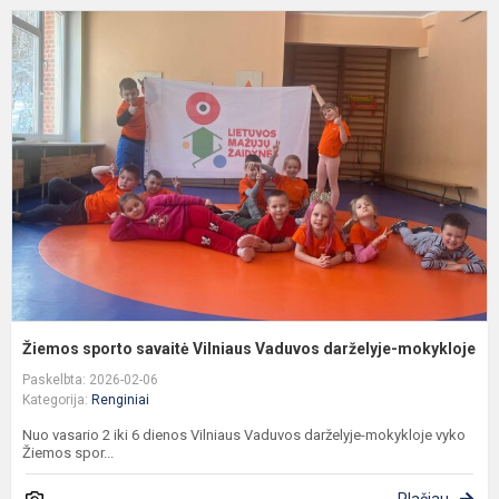
Ž
s
s
V
V
d
m
Žiemos sporto savaitė Vilniaus Vaduvos darželyje-mokykloje
Paskelbta: 2026-02-06
Kategorija:
Renginiai
Nuo vasario 2 iki 6 dienos Vilniaus Vaduvos darželyje-mokykloje vyko
Žiemos spor...