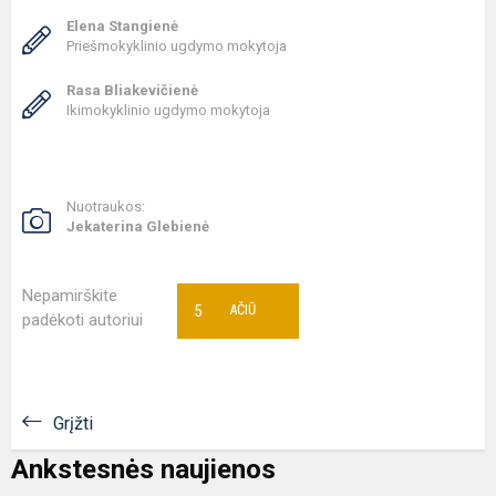
Elena Stangienė
Priešmokyklinio ugdymo mokytoja
Rasa Bliakevičienė
Ikimokyklinio ugdymo mokytoja
Nuotraukos:
Jekaterina Glebienė
Nepamirškite
5
AČIŪ
padėkoti autoriui
Grįžti
Ankstesnės naujienos