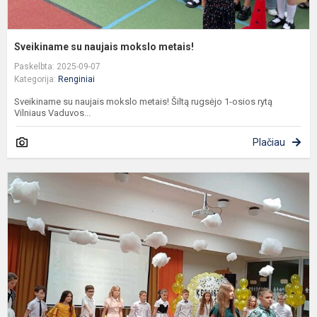
Sveikiname su naujais mokslo metais!
Paskelbta: 2025-09-07
Kategorija:
Renginiai
Sveikiname su naujais mokslo metais! Šiltą rugsėjo 1-osios rytą
Vilniaus Vaduvos...
Plačiau
L
s
V
m