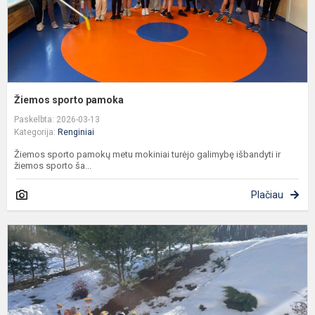
Žiemos sporto pamoka
Paskelbta: 2026-03-13
Kategorija:
Renginiai
Žiemos sporto pamokų metu mokiniai turėjo galimybę išbandyti ir
žiemos sporto ša...
Plačiau
B
s
T
2