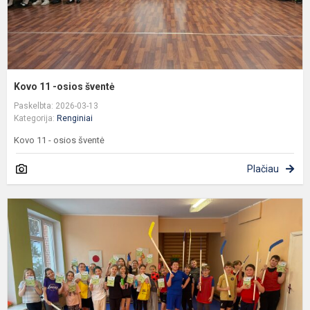
Kovo 11 -osios šventė
Paskelbta: 2026-03-13
Kategorija:
Renginiai
Kovo 11 - osios šventė
Plačiau
Ž
s
p