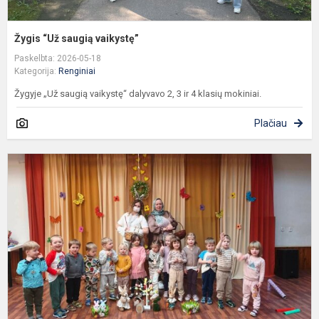
Žygis “Už saugią vaikystę”
Paskelbta: 2026-05-18
Kategorija:
Renginiai
Žygyje „Už saugią vaikystę“ dalyvavo 2, 3 ir 4 klasių mokiniai.
Plačiau
V
V