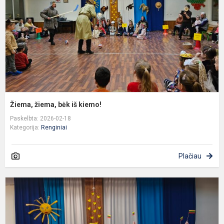
k
Žiema, žiema, bėk iš kiemo!
Paskelbta: 2026-02-18
Kategorija:
Renginiai
Plačiau
V
1
-
o