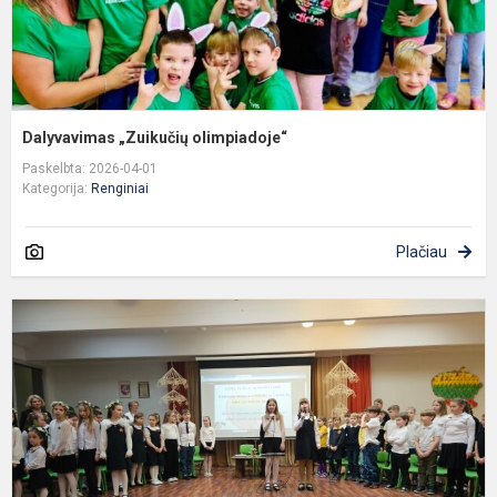
Dalyvavimas „Zuikučių olimpiadoje“
Paskelbta: 2026-04-01
Kategorija:
Renginiai
Plačiau
K
1
-
o
š