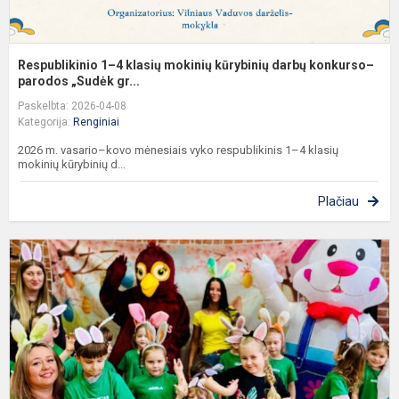
Respublikinio 1–4 klasių mokinių kūrybinių darbų konkurso–
parodos „Sudėk gr...
Paskelbta: 2026-04-08
Kategorija:
Renginiai
2026 m. vasario–kovo mėnesiais vyko respublikinis 1–4 klasių
mokinių kūrybinių d...
Plačiau
D
„
o