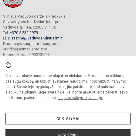
Vilniaus Vaduvos darželis - mokykla
Savivaldybės biudžetinė įstaiga
Vaduvos g. 14 a, 02308 Vilnius
Tel.
+370 5 232 2979
El. p.
rastine@vaduvos.vilnius.lm.lt
Duomenys kaupiami ir saugomi
Juridinių asmenų registre
Įmonės kodas 290013960
Šioje svetainėje naudojame slapukus siekdami užtikrinti jums teikiamų
© 2023. Vilniaus Vaduvos darželis - mokykla. Visos teisės saugomos.
Kopijuoti turinį be raštiško įstaigos administracijos sutikimo griežtai draudžiama.
paslaugų kokybę, analizuoti svetainės naudojimą ir optimizuoti naršymo
patirtį. Spustelėję mygtuką „Sutinku“, jūs patvirtinate, kad sutinkate su visų
Prieinamumo paraiška
Slapukų politika
slapukų naudojimu šioje svetainėje. Jei norite atšaukti arba pakeisti savo
sutikimus, prašome apsilankyti
slapukų valdymo puslapyje
.
Sumanus būdas atnaujinti
mokyklos interneto
svetainę
NUSTATYMAI
NESUTINKU