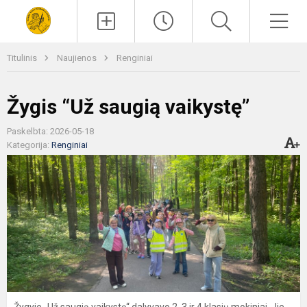
Paieška
Men
Titulinis
Naujienos
Renginiai
Žygis “Už saugią vaikystę”
Paskelbta: 2026-05-18
Kategorija:
Renginiai