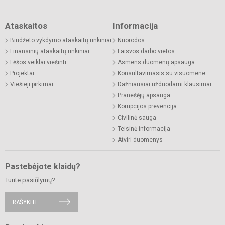
Ataskaitos
Informacija
Biudžeto vykdymo ataskaitų rinkiniai
Nuorodos
Finansinių ataskaitų rinkiniai
Laisvos darbo vietos
Lėšos veiklai viešinti
Asmens duomenų apsauga
Projektai
Konsultavimasis su visuomene
Viešieji pirkimai
Dažniausiai užduodami klausimai
Pranešėjų apsauga
Korupcijos prevencija
Civilinė sauga
Teisinė informacija
Atviri duomenys
Pastebėjote klaidų?
Turite pasiūlymų?
RAŠYKITE