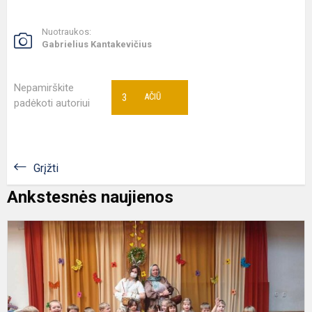
Nuotraukos:
Gabrielius Kantakevičius
Nepamirškite
3
AČIŪ
padėkoti autoriui
Grįžti
Ankstesnės naujienos
V
V