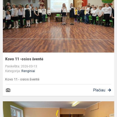
o
š
Kovo 11 -osios šventė
Paskelbta: 2026-03-13
Kategorija:
Renginiai
Kovo 11 - osios šventė
Plačiau
Ž
s
p