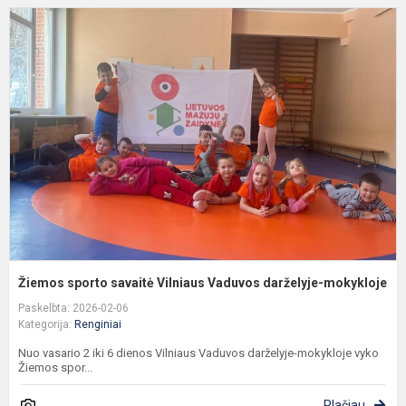
Ž
s
s
V
V
d
m
Žiemos sporto savaitė Vilniaus Vaduvos darželyje-mokykloje
Paskelbta: 2026-02-06
Kategorija:
Renginiai
Nuo vasario 2 iki 6 dienos Vilniaus Vaduvos darželyje-mokykloje vyko
Žiemos spor...
Plačiau