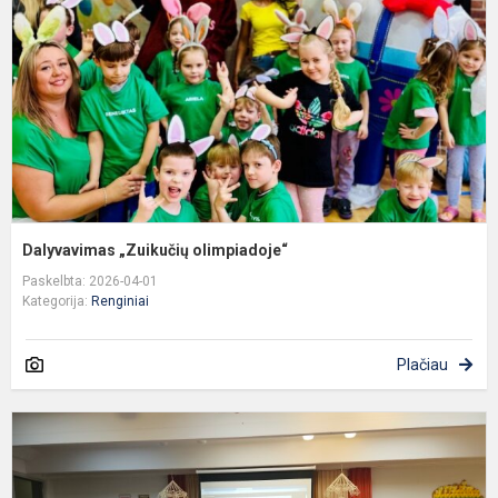
Dalyvavimas „Zuikučių olimpiadoje“
Paskelbta: 2026-04-01
Kategorija:
Renginiai
Plačiau
K
1
-