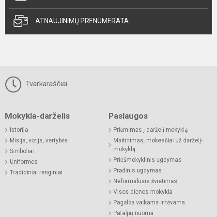
ATNAUJINIMŲ PRENUMERATA
Tvarkaraščiai
Mokykla-darželis
Paslaugos
Istorija
Priėmimas į darželį-mokyklą
Misija, vizija, vertybės
Maitinimas, mokesčiai už darželį-
mokyklą
Simboliai
Priešmokyklinis ugdymas
Uniformos
Pradinis ugdymas
Tradiciniai renginiai
Neformalusis švietimas
Visos dienos mokykla
Pagalba vaikams ir tėvams
Patalpų nuoma