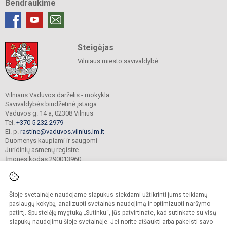
Bendraukime
Steigėjas
Vilniaus miesto savivaldybė
Vilniaus Vaduvos darželis - mokykla
Savivaldybės biudžetinė įstaiga
Vaduvos g. 14 a, 02308 Vilnius
Tel.
+370 5 232 2979
El. p.
rastine@vaduvos.vilnius.lm.lt
Duomenys kaupiami ir saugomi
Juridinių asmenų registre
Įmonės kodas 290013960
Šioje svetainėje naudojame slapukus siekdami užtikrinti jums teikiamų
© 2023. Vilniaus Vaduvos darželis - mokykla. Visos teisės saugomos.
Kopijuoti turinį be raštiško įstaigos administracijos sutikimo griežtai draudžiama.
paslaugų kokybę, analizuoti svetainės naudojimą ir optimizuoti naršymo
patirtį. Spustelėję mygtuką „Sutinku“, jūs patvirtinate, kad sutinkate su visų
Prieinamumo paraiška
Slapukų politika
slapukų naudojimu šioje svetainėje. Jei norite atšaukti arba pakeisti savo