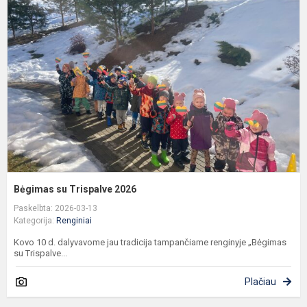
s
T
2
Bėgimas su Trispalve 2026
Paskelbta: 2026-03-13
Kategorija:
Renginiai
Kovo 10 d. dalyvavome jau tradicija tampančiame renginyje „Bėgimas
su Trispalve...
Plačiau