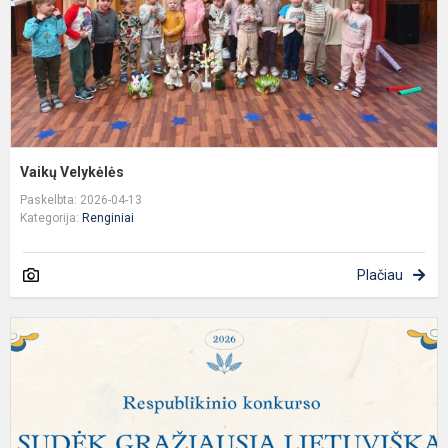
Vaikų Velykėlės
Paskelbta: 2026-04-13
Kategorija:
Renginiai
Plačiau
R
1
4
k
m
k