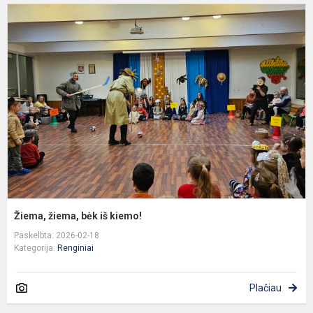
Ž
ž
b
i
k
Žiema, žiema, bėk iš kiemo!
Paskelbta: 2026-02-18
Kategorija:
Renginiai
Plačiau