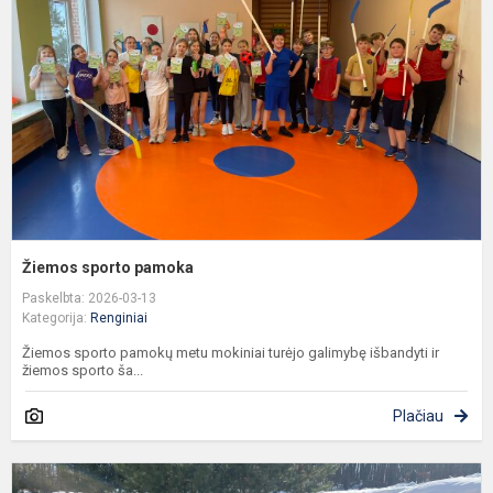
Žiemos sporto pamoka
Paskelbta: 2026-03-13
Kategorija:
Renginiai
Žiemos sporto pamokų metu mokiniai turėjo galimybę išbandyti ir
žiemos sporto ša...
Plačiau
B