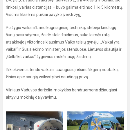
Žygyje „Už saugią vaikystę“ dalyvavo 2, 3 ir 4 klasių mokiniai. Jie
rinkosi įvairias distancijas – buvo galima eiti nuo 1 iki 5 kilometrų.
Visoms klasėms puikiai pavyko įveikti žygį.
Po žygio vaikai išbandė ugniagesių techniką, stebėjo kinologų
šunų pasirodymus, žaidė stalo žaidimus, suko laimės ratą,
atsakinėjo į viktorinos klausimus Vaiko teisių gynėjų, „Vaikai yra
vaikai“ ir Susisiekimo ministerijos stenduose. Lietuvos skautija ir
„Gelbėkit vaikus“ žygeivius mokė naujų žaidimų.
Iš kiekvieno stendo vaikai ir suaugusieji išsinešė gerą nuotaiką,
žinias apie saugią vaikystę bei naudingų prizų.
Vilniaus Vaduvos darželio-mokyklos bendruomenė džiaugiasi
aktyviu mokinių dalyvavimu.