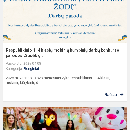
d
k
p.
Respublikinio 1–4 klasių mokinių kūrybinių darbų konkurso–
parodos „Sudėk gr...
Paskelbta: 2026-04-08
Kategorija:
Renginiai
2026 m. vasario–kovo mėnesiais vyko respublikinis 1–4 klasių
mokinių kūrybinių d...
Plačiau
D
„
o