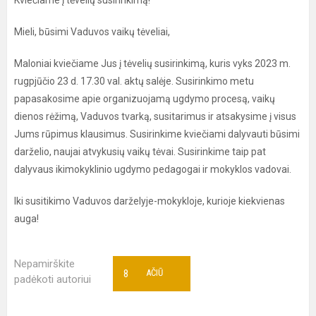
Kviečiame į tėvelių susirinkimą!
Mieli, būsimi Vaduvos vaikų tėveliai,
Maloniai kviečiame Jus į tėvelių susirinkimą, kuris vyks 2023 m.
rugpjūčio 23 d. 17.30 val. aktų salėje. Susirinkimo metu
papasakosime apie organizuojamą ugdymo procesą, vaikų
dienos rėžimą, Vaduvos tvarką, susitarimus ir atsakysime į visus
Jums rūpimus klausimus. Susirinkime kviečiami dalyvauti būsimi
darželio, naujai atvykusių vaikų tėvai. Susirinkime taip pat
dalyvaus ikimokyklinio ugdymo pedagogai ir mokyklos vadovai.
Iki susitikimo Vaduvos darželyje-mokykloje, kurioje kiekvienas
auga!
Nepamirškite
8
AČIŪ
padėkoti autoriui