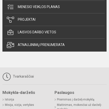
MĖNESIO VEIKLOS PLANAS
PROJEKTAI
LAISVOS DARBO VIETOS
ATNAUJINIMŲ PRENUMERATA
Tvarkaraščiai
Mokykla-darželis
Paslaugos
Istorija
Priėmimas į darželį-mokyklą
Misija, vizija, vertybės
Maitinimas, mokesčiai už darželį-