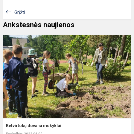
Grįžti
Ankstesnės naujienos
K
d
m
Ketvirtokų dovana mokyklai