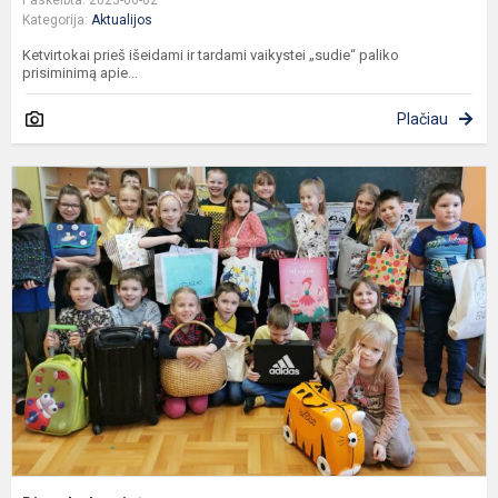
Paskelbta: 2023-06-02
Kategorija:
Aktualijos
Ketvirtokai prieš išeidami ir tardami vaikystei „sudie“ paliko
prisiminimą apie...
Plačiau
D
b
k