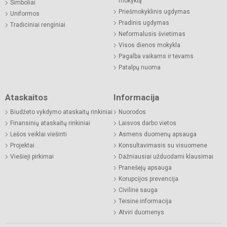
mokyklą
Simboliai
Priešmokyklinis ugdymas
Uniformos
Pradinis ugdymas
Tradiciniai renginiai
Neformalusis švietimas
Visos dienos mokykla
Pagalba vaikams ir tėvams
Patalpų nuoma
Ataskaitos
Informacija
Biudžeto vykdymo ataskaitų rinkiniai
Nuorodos
Finansinių ataskaitų rinkiniai
Laisvos darbo vietos
Lėšos veiklai viešinti
Asmens duomenų apsauga
Projektai
Konsultavimasis su visuomene
Viešieji pirkimai
Dažniausiai užduodami klausimai
Pranešėjų apsauga
Korupcijos prevencija
Civilinė sauga
Teisinė informacija
Atviri duomenys