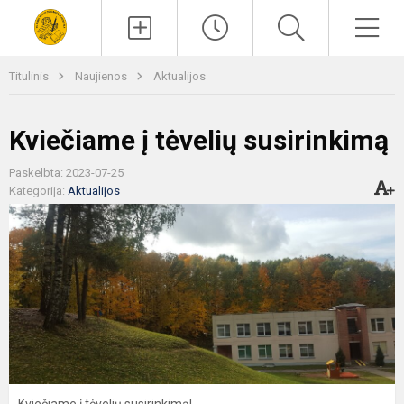
Paieška
Men
Titulinis
Naujienos
Aktualijos
Kviečiame į tėvelių susirinkimą
Paskelbta: 2023-07-25
Kategorija:
Aktualijos