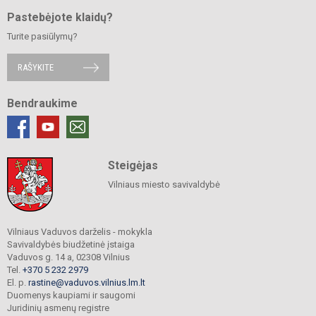
Pastebėjote klaidų?
Turite pasiūlymų?
RAŠYKITE
Bendraukime
Steigėjas
Vilniaus miesto savivaldybė
Vilniaus Vaduvos darželis - mokykla
Savivaldybės biudžetinė įstaiga
Vaduvos g. 14 a, 02308 Vilnius
Tel.
+370 5 232 2979
El. p.
rastine@vaduvos.vilnius.lm.lt
Duomenys kaupiami ir saugomi
Juridinių asmenų registre