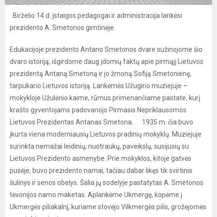
Birželio 14 d. įstaigos pedagogai ir administracija lankėsi
prezidento A. Smetonos gimtinėje.
Edukacijoje prezidento Antano Smetonos dvare sužinojome šio
dvaro istoriją, išgirdome daug įdomių faktų apie pirmąjį Lietuvos
prezidentą Antaną Smetoną ir jo žmoną Sofiją Smetonienę,
tarpukario Lietuvos istoriją. Lankėmės Užugirio muziejuje –
mokykloje Užulėnio kaime, rūmus primenančiame pastate, kurį
krašto gyventojams padovanojo Pirmasis Nepriklausomos
Lietuvos Prezidentas Antanas Smetona. 1935 m. čia buvo
įkurta viena moderniausių Lietuvos pradinių mokyklų. Muziejuje
surinkta nemažai leidinių, nuotraukų, paveikslų, susijusių su
Lietuvos Prezidento asmenybe. Prie mokyklos, kitoje gatvės
pusėje, buvo prezidento namai, tačiau dabar likęs tik svirtinis
šulinys ir senos obelys. Šalia jų sodelyje pastatytas A. Smetonos
tėvonijos namo maketas. Aplankėme Ukmergę, kopėme į
Ukmergės piliakalnį, kuriame stovėjo Vilkmergės pilis, grožėjomės