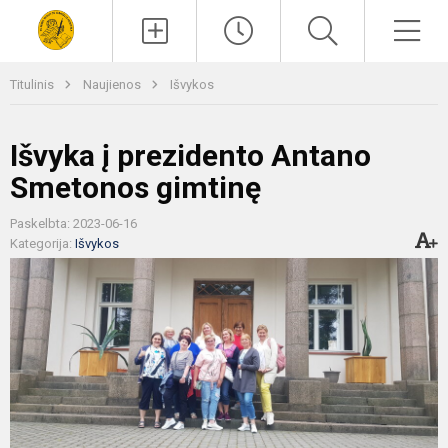
Paieška
Men
Titulinis
Naujienos
Išvykos
Išvyka į prezidento Antano
Smetonos gimtinę
Paskelbta: 2023-06-16
Kategorija:
Išvykos