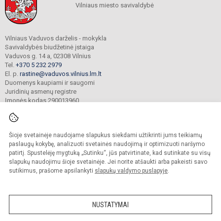
Vilniaus miesto savivaldybė
Vilniaus Vaduvos darželis - mokykla
Savivaldybės biudžetinė įstaiga
Vaduvos g. 14 a, 02308 Vilnius
Tel.
+370 5 232 2979
El. p.
rastine@vaduvos.vilnius.lm.lt
Duomenys kaupiami ir saugomi
Juridinių asmenų registre
Įmonės kodas 290013960
Šioje svetainėje naudojame slapukus siekdami užtikrinti jums teikiamų
© 2023. Vilniaus Vaduvos darželis - mokykla. Visos teisės saugomos.
Kopijuoti turinį be raštiško įstaigos administracijos sutikimo griežtai draudžiama.
paslaugų kokybę, analizuoti svetainės naudojimą ir optimizuoti naršymo
patirtį. Spustelėję mygtuką „Sutinku“, jūs patvirtinate, kad sutinkate su visų
Prieinamumo paraiška
Slapukų politika
slapukų naudojimu šioje svetainėje. Jei norite atšaukti arba pakeisti savo
sutikimus, prašome apsilankyti
slapukų valdymo puslapyje
.
Sumanus būdas atnaujinti
mokyklos interneto
svetainę
NUSTATYMAI