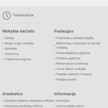
Tvarkaraščiai
Mokykla-darželis
Paslaugos
Istorija
Priėmimas į darželį-mokyklą
Misija, vizija, vertybės
Maitinimas, mokesčiai už darželį-
mokyklą
Simboliai
Priešmokyklinis ugdymas
Uniformos
Pradinis ugdymas
Tradiciniai renginiai
Neformalusis švietimas
Visos dienos mokykla
Pagalba vaikams ir tėvams
Patalpų nuoma
Ataskaitos
Informacija
Biudžeto vykdymo ataskaitų rinkiniai
Nuorodos
Finansinių ataskaitų rinkiniai
Laisvos darbo vietos