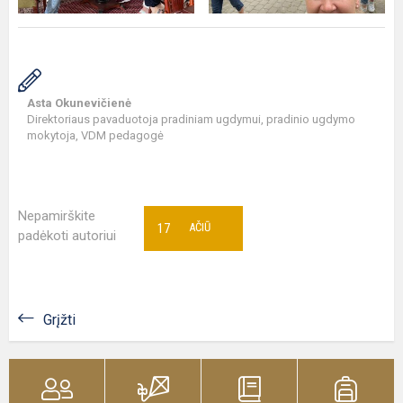
Asta Okunevičienė
Direktoriaus pavaduotoja pradiniam ugdymui, pradinio ugdymo
mokytoja, VDM pedagogė
Nepamirškite
17
AČIŪ
padėkoti autoriui
Grįžti