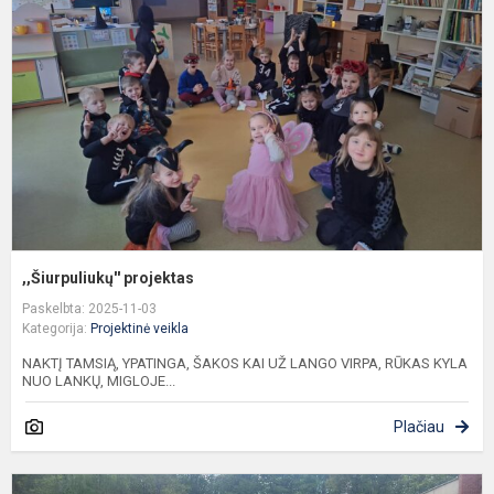
,,Šiurpuliukų'' projektas
Paskelbta: 2025-11-03
Kategorija:
Projektinė veikla
NAKTĮ TAMSIĄ, YPATINGA, ŠAKOS KAI UŽ LANGO VIRPA, RŪKAS KYLA
NUO LANKŲ, MIGLOJE...
Plačiau
P