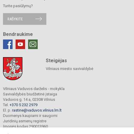
Turite pasiūlymų?
RAŠYKITE
Bendraukime
Steigėjas
Vilniaus miesto savivaldybė
Vilniaus Vaduvos darželis - mokykla
Savivaldybės biudžetinė įstaiga
Vaduvos g. 14 a, 02308 Vilnius
Tel.
+370 5 232 2979
El. p.
rastine@vaduvos.vilnius.lm.lt
Duomenys kaupiami ir saugomi
Juridinių asmenų registre
Įmonės kodas 290013960