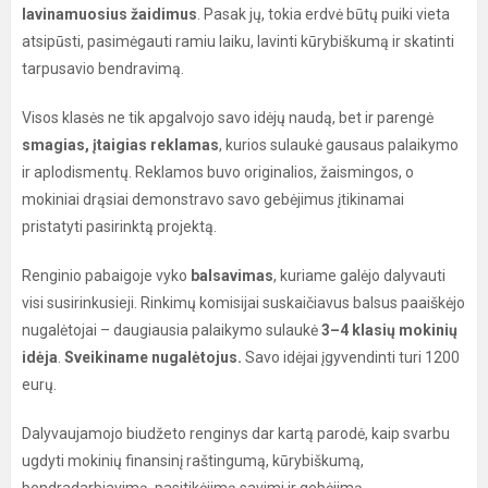
lavinamuosius žaidimus
. Pasak jų, tokia erdvė būtų puiki vieta
atsipūsti, pasimėgauti ramiu laiku, lavinti kūrybiškumą ir skatinti
tarpusavio bendravimą.
Visos klasės ne tik apgalvojo savo idėjų naudą, bet ir parengė
smagias, įtaigias reklamas
, kurios sulaukė gausaus palaikymo
ir aplodismentų. Reklamos buvo originalios, žaismingos, o
mokiniai drąsiai demonstravo savo gebėjimus įtikinamai
pristatyti pasirinktą projektą.
Renginio pabaigoje vyko
balsavimas
, kuriame galėjo dalyvauti
visi susirinkusieji. Rinkimų komisijai suskaičiavus balsus paaiškėjo
nugalėtojai – daugiausia palaikymo sulaukė
3–4 klasių mokinių
idėja
.
Sveikiname nugalėtojus.
Savo idėjai įgyvendinti turi 1200
eurų.
Dalyvaujamojo biudžeto renginys dar kartą parodė, kaip svarbu
ugdyti mokinių finansinį raštingumą, kūrybiškumą,