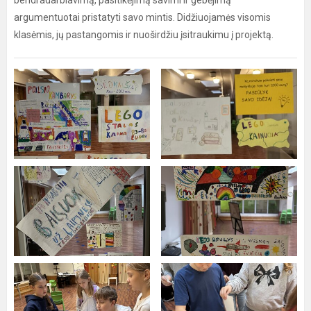
bendradarbiavimą, pasitikėjimą savimi ir gebėjimą
argumentuotai pristatyti savo mintis. Didžiuojamės visomis
klasėmis, jų pastangomis ir nuoširdžiu įsitraukimu į projektą.