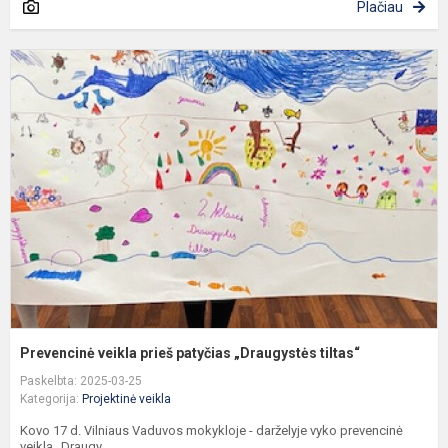
Plačiau
P
v
p
p
„
t
Prevencinė veikla prieš patyčias „Draugystės tiltas“
Paskelbta: 2025-03-25
Kategorija:
Projektinė veikla
Kovo 17 d. Vilniaus Vaduvos mokykloje - darželyje vyko prevencinė
veikla „Draugy...