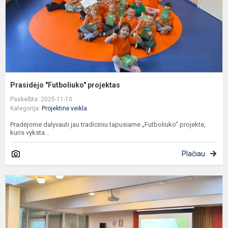
Prasidėjo "Futboliuko" projektas
Paskelbta: 2025-11-10
Kategorija:
Projektinė veikla
Pradėjome dalyvauti jau tradiciniu tapusiame „Futboliuko“ projekte,
kuris vyksta...
Plačiau
D
b
V
V