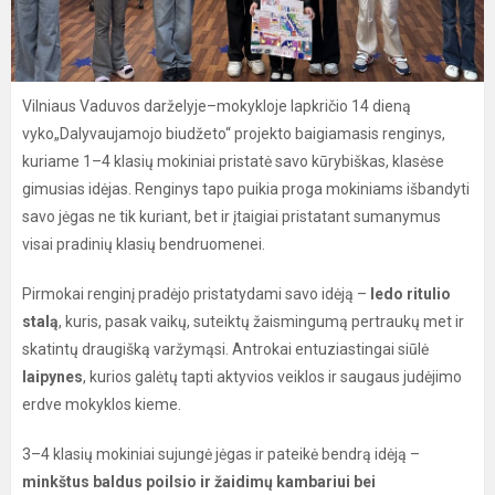
Vilniaus Vaduvos darželyje–mokykloje lapkričio 14 dieną
vyko„Dalyvaujamojo biudžeto“ projekto baigiamasis renginys,
kuriame 1–4 klasių mokiniai pristatė savo kūrybiškas, klasėse
gimusias idėjas. Renginys tapo puikia proga mokiniams išbandyti
savo jėgas ne tik kuriant, bet ir įtaigiai pristatant sumanymus
visai pradinių klasių bendruomenei.
Pirmokai renginį pradėjo pristatydami savo idėją –
ledo ritulio
stalą
, kuris, pasak vaikų, suteiktų žaismingumą pertraukų met ir
skatintų draugišką varžymąsi. Antrokai entuziastingai siūlė
laipynes
, kurios galėtų tapti aktyvios veiklos ir saugaus judėjimo
erdve mokyklos kieme.
3–4 klasių mokiniai sujungė jėgas ir pateikė bendrą idėją –
minkštus baldus poilsio ir žaidimų kambariui bei