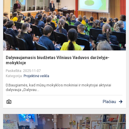
d
m
Dalyvaujamasis biudžetas Vilniaus Vaduvos darželyje-
mokykloje
Paskelbta: 2025-11-07
Kategorija:
Projektinė veikla
Džiaugiamės, kad mūsų mokyklos mokiniai ir mokytojai aktyviai
dalyvauja „Dalyvau...
Plačiau
,
p