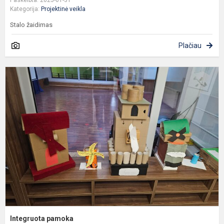
Kategorija:
Projektinė veikla
Stalo žaidimas
Plačiau
I
p
Integruota pamoka