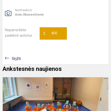
Nuotraukos:
Asta Okunevičienė
Nepamirškite
2
AČIŪ
padėkoti autoriui
Grįžti
Ankstesnės naujienos
P
"
p