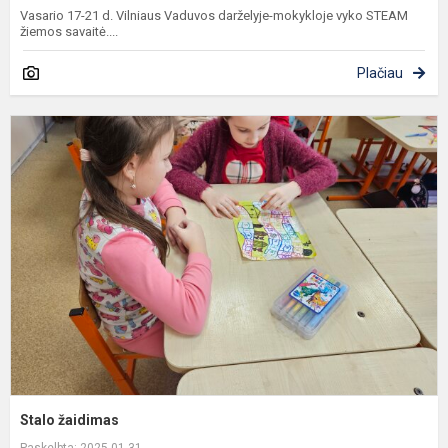
Vasario 17-21 d. Vilniaus Vaduvos darželyje-mokykloje vyko STEAM
žiemos savaitė....
Plačiau
S
ž
Stalo žaidimas
Paskelbta: 2025-01-31