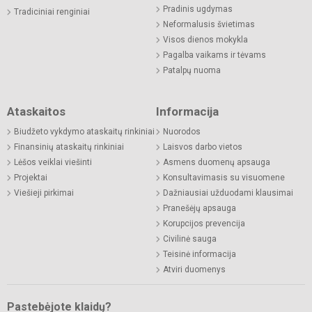
Pradinis ugdymas
Tradiciniai renginiai
Neformalusis švietimas
Visos dienos mokykla
Pagalba vaikams ir tėvams
Patalpų nuoma
Ataskaitos
Informacija
Biudžeto vykdymo ataskaitų rinkiniai
Nuorodos
Finansinių ataskaitų rinkiniai
Laisvos darbo vietos
Lėšos veiklai viešinti
Asmens duomenų apsauga
Projektai
Konsultavimasis su visuomene
Viešieji pirkimai
Dažniausiai užduodami klausimai
Pranešėjų apsauga
Korupcijos prevencija
Civilinė sauga
Teisinė informacija
Atviri duomenys
Pastebėjote klaidų?