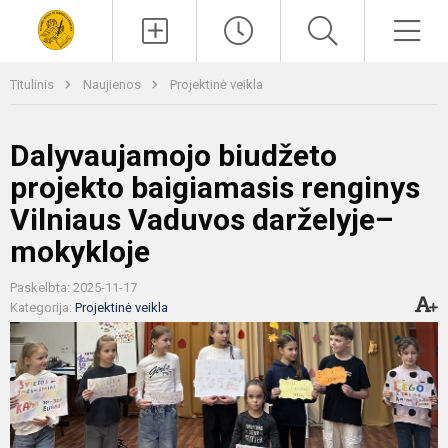
Paieška
Men
Titulinis
Naujienos
Projektinė veikla
Dalyvaujamojo biudžeto
projekto baigiamasis renginys
Vilniaus Vaduvos darželyje–
mokykloje
Paskelbta: 2025-11-17
Kategorija:
Projektinė veikla