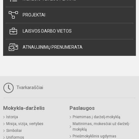
PROJEKTAI
LAISVOS DARBO VIETOS
ATNAUJINIMŲ PRENUMERATA
Tvarkaraščiai
Mokykla-darželis
Paslaugos
Istorija
Priėmimas į darželį-mokyklą
Misija, vizija, vertybės
Maitinimas, mokesčiai už darželį-
mokyklą
Simboliai
Priešmokyklinis ugdymas
Uniformos