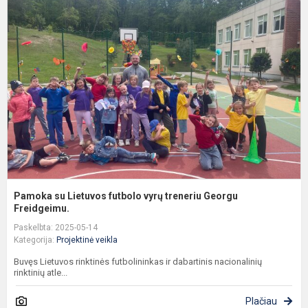
s
L
f
v
t
G
F
Pamoka su Lietuvos futbolo vyrų treneriu Georgu
Freidgeimu.
Paskelbta: 2025-05-14
Kategorija:
Projektinė veikla
Buvęs Lietuvos rinktinės futbolininkas ir dabartinis nacionalinių
rinktinių atle...
Plačiau