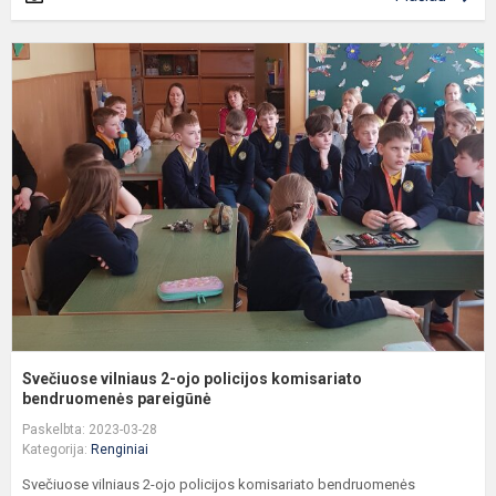
S
v
2
o
p
k
b
Svečiuose vilniaus 2-ojo policijos komisariato
bendruomenės pareigūnė
Paskelbta: 2023-03-28
Kategorija:
Renginiai
Svečiuose vilniaus 2-ojo policijos komisariato bendruomenės