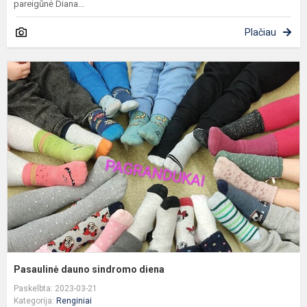
pareigūnė Diana...
Plačiau
P
d
s
d
Pasaulinė dauno sindromo diena
Paskelbta: 2023-03-21
Kategorija:
Renginiai