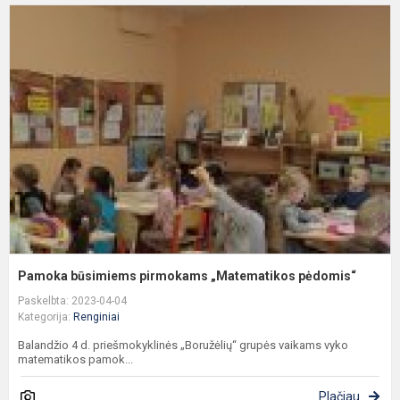
P
b
p
„
p
Pamoka būsimiems pirmokams „Matematikos pėdomis“
Paskelbta: 2023-04-04
Kategorija:
Renginiai
Balandžio 4 d. priešmokyklinės „Boružėlių“ grupės vaikams vyko
matematikos pamok...
Plačiau