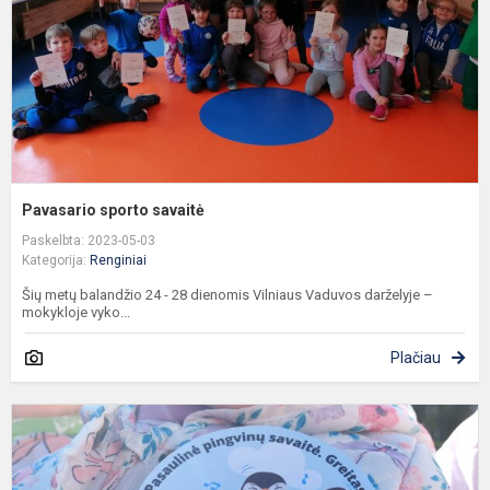
Pavasario sporto savaitė
Paskelbta: 2023-05-03
Kategorija:
Renginiai
Šių metų balandžio 24 - 28 dienomis Vilniaus Vaduvos darželyje –
mokykloje vyko...
Plačiau
P
p
s