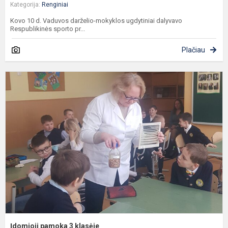
Kategorija:
Renginiai
Kovo 10 d. Vaduvos darželio-mokyklos ugdytiniai dalyvavo
Respublikinės sporto pr...
Plačiau
Į
p
3
k
Įdomioji pamoka 3 klasėje