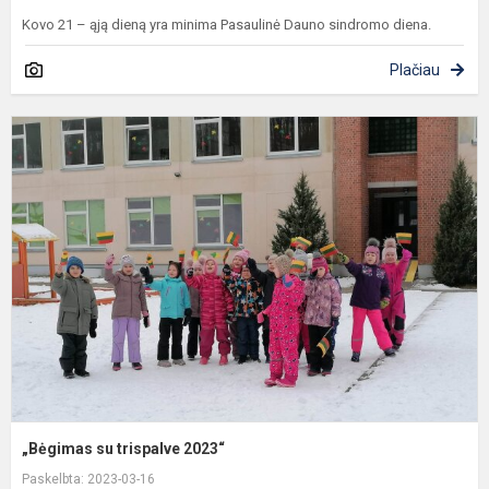
Kovo 21 – ąją dieną yra minima Pasaulinė Dauno sindromo diena.
Plačiau
„
s
t
2
„Bėgimas su trispalve 2023“
Paskelbta: 2023-03-16