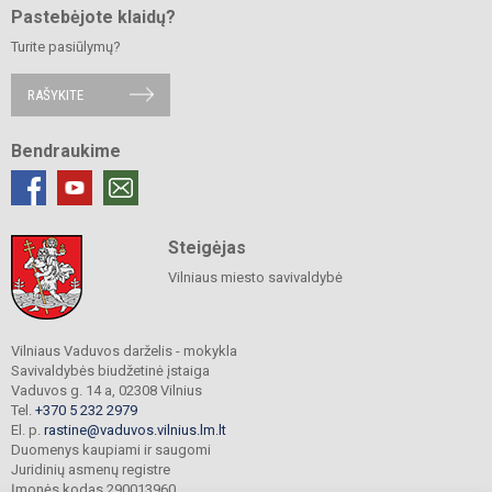
Pastebėjote klaidų?
Turite pasiūlymų?
RAŠYKITE
Bendraukime
Steigėjas
Vilniaus miesto savivaldybė
Vilniaus Vaduvos darželis - mokykla
Savivaldybės biudžetinė įstaiga
Vaduvos g. 14 a, 02308 Vilnius
Tel.
+370 5 232 2979
El. p.
rastine@vaduvos.vilnius.lm.lt
Duomenys kaupiami ir saugomi
Juridinių asmenų registre
Įmonės kodas 290013960