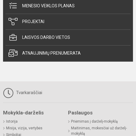
MĖNESIO VEIKLOS PLANAS
PROJEKTAI
LAISVOS DARBO VIETOS
ATNAUJINIMŲ PRENUMERATA
Tvarkaraščiai
Mokykla-darželis
Paslaugos
Istorija
Priėmimas į darželį-mokyklą
Misija, vizija, vertybės
Maitinimas, mokesčiai už darželį-
mokyklą
Simboliai