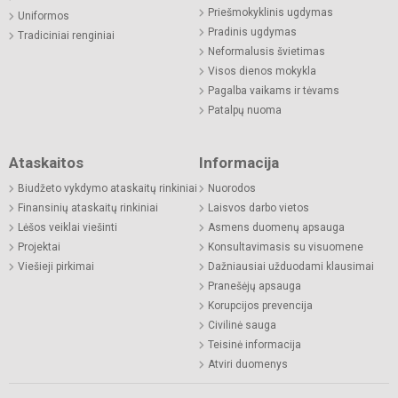
Priešmokyklinis ugdymas
Uniformos
Pradinis ugdymas
Tradiciniai renginiai
Neformalusis švietimas
Visos dienos mokykla
Pagalba vaikams ir tėvams
Patalpų nuoma
Ataskaitos
Informacija
Biudžeto vykdymo ataskaitų rinkiniai
Nuorodos
Finansinių ataskaitų rinkiniai
Laisvos darbo vietos
Lėšos veiklai viešinti
Asmens duomenų apsauga
Projektai
Konsultavimasis su visuomene
Viešieji pirkimai
Dažniausiai užduodami klausimai
Pranešėjų apsauga
Korupcijos prevencija
Civilinė sauga
Teisinė informacija
Atviri duomenys