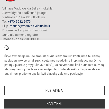
Vilniaus Vaduvos darželis - mokykla
Savivaldybės biudžetinė įstaiga
Vaduvos g. 14 a, 02308 Vilnius
Tel.
+370 5 232 2979
El. p.
rastine@vaduvos.vilnius.lm.lt
Duomenys kaupiami ir saugomi
Juridinių asmenų registre
Įmonės kodas 290013960
Šioje svetainėje naudojame slapukus siekdami užtikrinti jums teikiamų
© 2023. Vilniaus Vaduvos darželis - mokykla. Visos teisės saugomos.
Kopijuoti turinį be raštiško įstaigos administracijos sutikimo griežtai draudžiama.
paslaugų kokybę, analizuoti svetainės naudojimą ir optimizuoti naršymo
patirtį. Spustelėję mygtuką „Sutinku“, jūs patvirtinate, kad sutinkate su visų
Prieinamumo paraiška
Slapukų politika
slapukų naudojimu šioje svetainėje. Jei norite atšaukti arba pakeisti savo
sutikimus, prašome apsilankyti
slapukų valdymo puslapyje
.
Sumanus būdas atnaujinti
mokyklos interneto
svetainę
NUSTATYMAI
NESUTINKU