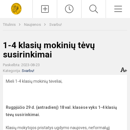
Paieška
Men
Titulinis
Naujienos
Svarbu!
1-4 klasių mokinių tėvų
susirinkimai
Paskelbta: 2023-08-23
Kategorija:
Svarbu!
Mieli 1-4 klasių mokinių tėveliai,
Rugpjūčio 29 d. (antradienį) 18 val. klasėse vyks 1-4 klasių
tėvų susirinkimai.
Klasių mokytojos pristatys ugdymo naujoves, neformalųjį