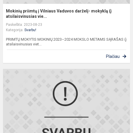
Mokinių priimtų į Vilniaus Vaduvos darželį- mokyklą (į
atsilaisvinusias vie...
Paskelbta: 2023-08-23
Kategorija:
Svarbu!
PRIIMTŲ MOKYTIS MOKINIŲ 2023–2024 MOKSLO METAMS SĄRAŠAS (į
atsilaisvinusias viet...
Plačiau
M
p
į
V
V
d
m
(į
at