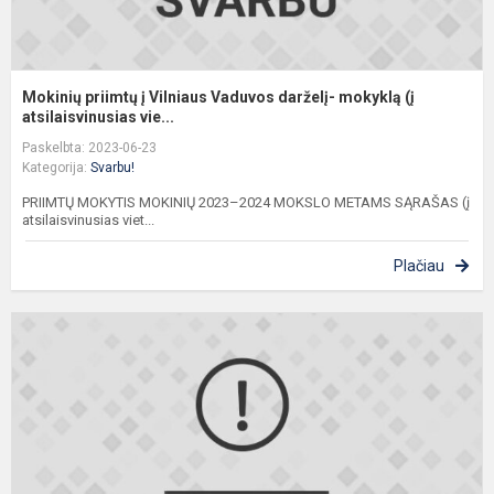
Mokinių priimtų į Vilniaus Vaduvos darželį- mokyklą (į
atsilaisvinusias vie...
Paskelbta: 2023-06-23
Kategorija:
Svarbu!
PRIIMTŲ MOKYTIS MOKINIŲ 2023–2024 MOKSLO METAMS SĄRAŠAS (į
atsilaisvinusias viet...
Plačiau
M
p
į
V
V
d
m