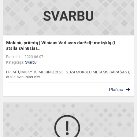
(į.
Mokinių priimtų į Vilniaus Vaduvos darželį- mokyklą (į
atsilaisvinusias...
Paskelbta: 2023-06-07
Kategorija:
Svarbu!
PRIIMTŲ MOKYTIS MOKINIŲ 2023–2024 MOKSLO METAMS SĄRAŠAS (į
atsilaisvinusias viet...
Plačiau
S
p
m
m
2