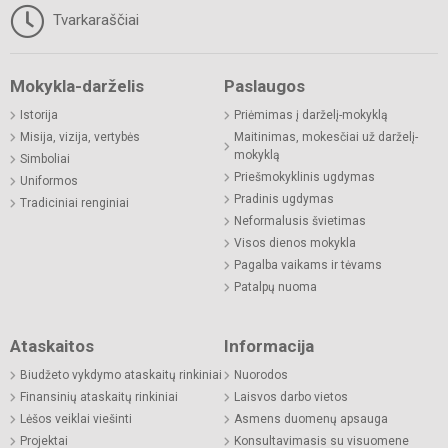
Tvarkaraščiai
Mokykla-darželis
Paslaugos
Istorija
Priėmimas į darželį-mokyklą
Misija, vizija, vertybės
Maitinimas, mokesčiai už darželį-
mokyklą
Simboliai
Priešmokyklinis ugdymas
Uniformos
Pradinis ugdymas
Tradiciniai renginiai
Neformalusis švietimas
Visos dienos mokykla
Pagalba vaikams ir tėvams
Patalpų nuoma
Ataskaitos
Informacija
Biudžeto vykdymo ataskaitų rinkiniai
Nuorodos
Finansinių ataskaitų rinkiniai
Laisvos darbo vietos
Lėšos veiklai viešinti
Asmens duomenų apsauga
Projektai
Konsultavimasis su visuomene