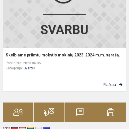
2
m
s
Skelbiame priimtų mokytis mokinių 2023-2024 m.m. sąrašą.
Paskelbta: 2023-06-05
Kategorija:
Svarbu!
Plačiau