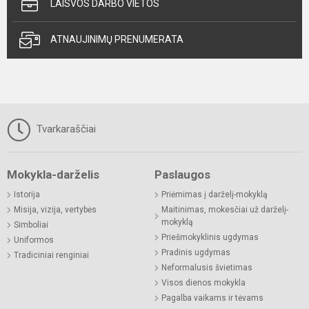
LAISVOS DARBO VIETOS
ATNAUJINIMŲ PRENUMERATA
Tvarkaraščiai
Mokykla-darželis
Paslaugos
Istorija
Priėmimas į darželį-mokyklą
Misija, vizija, vertybės
Maitinimas, mokesčiai už darželį-
mokyklą
Simboliai
Priešmokyklinis ugdymas
Uniformos
Pradinis ugdymas
Tradiciniai renginiai
Neformalusis švietimas
Visos dienos mokykla
Pagalba vaikams ir tėvams