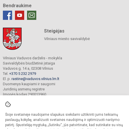
Bendraukime
Steigėjas
Vilniaus miesto savivaldybė
Vilniaus Vaduvos darželis - mokykla
Savivaldybės biudžetinė įstaiga
Vaduvos g. 14 a, 02308 Vilnius
Tel.
+370 5 232 2979
El. p.
rastine@vaduvos.vilnius.lm.lt
Duomenys kaupiami ir saugomi
Juridinių asmenų registre
Įmonės kodas 290013960
Šioje svetainėje naudojame slapukus siekdami užtikrinti jums teikiamų
© 2023. Vilniaus Vaduvos darželis - mokykla. Visos teisės saugomos.
Kopijuoti turinį be raštiško įstaigos administracijos sutikimo griežtai draudžiama.
paslaugų kokybę, analizuoti svetainės naudojimą ir optimizuoti naršymo
patirtį. Spustelėję mygtuką „Sutinku“, jūs patvirtinate, kad sutinkate su visų
Prieinamumo paraiška
Slapukų politika