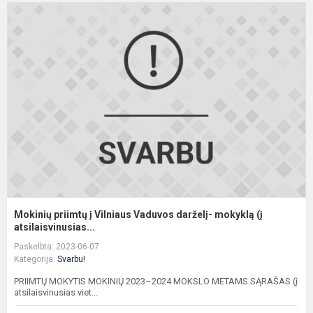
M
p
į
V
V
d
m
(į.
Mokinių priimtų į Vilniaus Vaduvos darželį- mokyklą (į
atsilaisvinusias...
Paskelbta: 2023-06-07
Kategorija:
Svarbu!
PRIIMTŲ MOKYTIS MOKINIŲ 2023–2024 MOKSLO METAMS SĄRAŠAS (į
atsilaisvinusias viet...