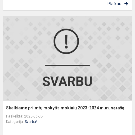
Plačiau
S
p
m
m
2
2
m
s
Skelbiame priimtų mokytis mokinių 2023-2024 m.m. sąrašą.
Paskelbta: 2023-06-05
Kategorija:
Svarbu!