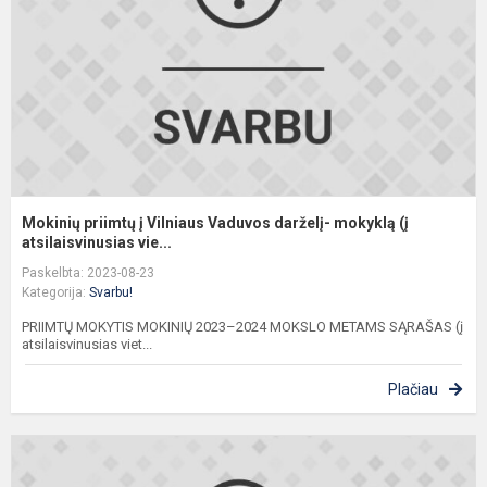
V
d
m
(į
at
Mokinių priimtų į Vilniaus Vaduvos darželį- mokyklą (į
atsilaisvinusias vie...
Paskelbta: 2023-08-23
Kategorija:
Svarbu!
PRIIMTŲ MOKYTIS MOKINIŲ 2023–2024 MOKSLO METAMS SĄRAŠAS (į
atsilaisvinusias viet...
Plačiau
M
p