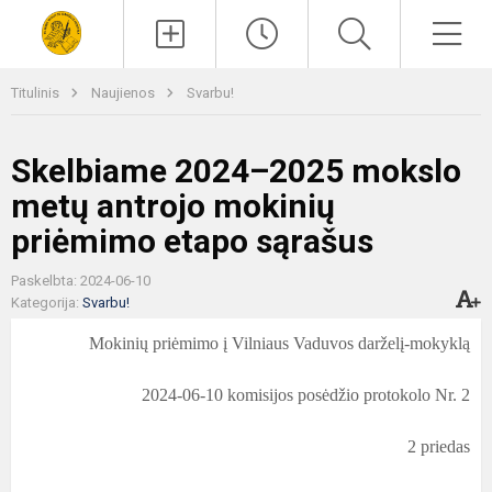
Paieška
Men
Titulinis
Naujienos
Svarbu!
Skelbiame 2024–2025 mokslo
metų antrojo mokinių
priėmimo etapo sąrašus
Paskelbta: 2024-06-10
Kategorija:
Svarbu!
Mokinių priėmimo į Vilniaus Vaduvos darželį-mokyklą
2024-06-10 komisijos posėdžio protokolo Nr. 2
2 priedas