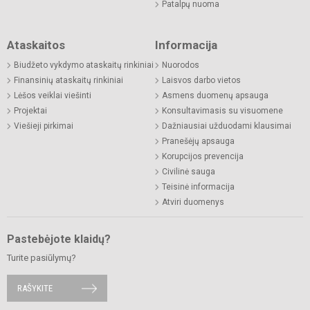
Patalpų nuoma
Ataskaitos
Informacija
Biudžeto vykdymo ataskaitų rinkiniai
Nuorodos
Finansinių ataskaitų rinkiniai
Laisvos darbo vietos
Lėšos veiklai viešinti
Asmens duomenų apsauga
Projektai
Konsultavimasis su visuomene
Viešieji pirkimai
Dažniausiai užduodami klausimai
Pranešėjų apsauga
Korupcijos prevencija
Civilinė sauga
Teisinė informacija
Atviri duomenys
Pastebėjote klaidų?
Turite pasiūlymų?
RAŠYKITE