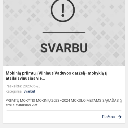
į
V
V
d
m
(į
at
Mokinių priimtų į Vilniaus Vaduvos darželį- mokyklą (į
atsilaisvinusias vie...
Paskelbta: 2023-06-23
Kategorija:
Svarbu!
PRIIMTŲ MOKYTIS MOKINIŲ 2023–2024 MOKSLO METAMS SĄRAŠAS (į
atsilaisvinusias viet...
Plačiau