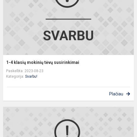
t
s
1-4 klasių mokinių tėvų susirinkimai
Paskelbta: 2023-08-23
Kategorija:
Svarbu!
Plačiau
M
p
į
V