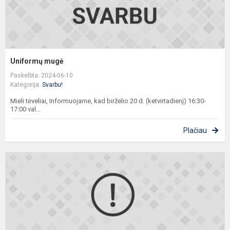
Uniformų mugė
Paskelbta: 2024-06-10
Kategorija:
Svarbu!
Mieli tėveliai, Informuojame, kad birželio 20 d. (ketvirtadienį) 16:30-
17:00 val...
Plačiau
S
2
2
m
m
p