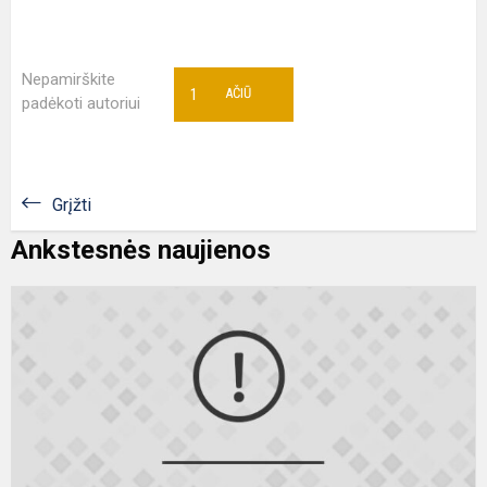
Nepamirškite
1
AČIŪ
padėkoti autoriui
Grįžti
Ankstesnės naujienos
U
m