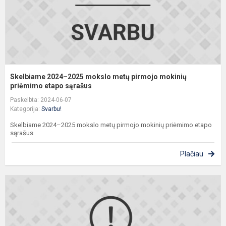
m
p
et
Skelbiame 2024–2025 mokslo metų pirmojo mokinių
priėmimo etapo sąrašus
Paskelbta: 2024-06-07
Kategorija:
Svarbu!
Skelbiame 2024–2025 mokslo metų pirmojo mokinių priėmimo etapo
sąrašus
Plačiau
1
4
k
m