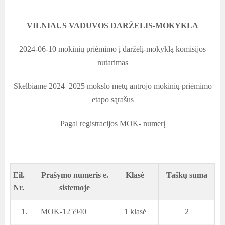
VILNIAUS VADUVOS DARŽELIS-MOKYKLA
2024-06-10 mokinių priėmimo į darželį-mokyklą komisijos
nutarimas
Skelbiame 2024–2025 mokslo metų antrojo mokinių priėmimo
etapo sąrašus
Pagal registracijos MOK- numerį
Eil.
Prašymo numeris e.
Klasė
Taškų suma
Nr.
sistemoje
1.
MOK-125940
1 klasė
2