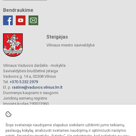
Bendraukime
Steigėjas
Vilniaus miesto savivaldybė
Vilniaus Vaduvos darželis - mokykla
Savivaldybės biudžetinė įstaiga
Vaduvos g. 14 a, 02308 Vilnius
Tel.
+370 5 232 2979
El. p.
rastine@vaduvos.vilnius.lm.lt
Duomenys kaupiami ir saugomi
Juridinių asmenų registre
Įmonės kodas 290013960
Šioje svetainėje naudojame slapukus siekdami užtikrinti jums teikiamų
© 2023. Vilniaus Vaduvos darželis - mokykla. Visos teisės saugomos.
Kopijuoti turinį be raštiško įstaigos administracijos sutikimo griežtai draudžiama.
paslaugų kokybę, analizuoti svetainės naudojimą ir optimizuoti naršymo