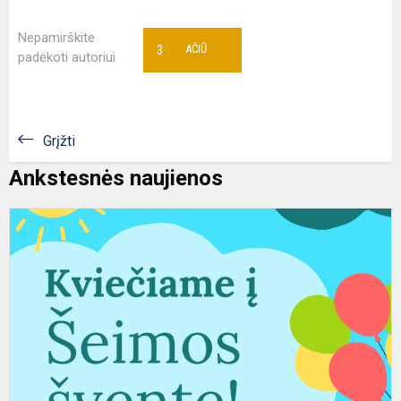
Nepamirškite
3
AČIŪ
padėkoti autoriui
Grįžti
Ankstesnės naujienos
Š
š