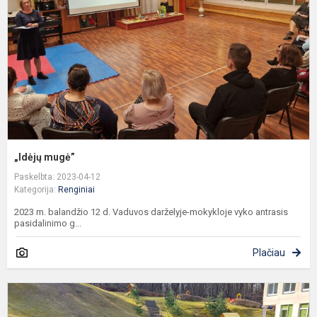
„Idėjų mugė”
Paskelbta: 2023-04-12
Kategorija:
Renginiai
2023 m. balandžio 12 d. Vaduvos darželyje-mokykloje vyko antrasis
pasidalinimo g...
Plačiau
„
k