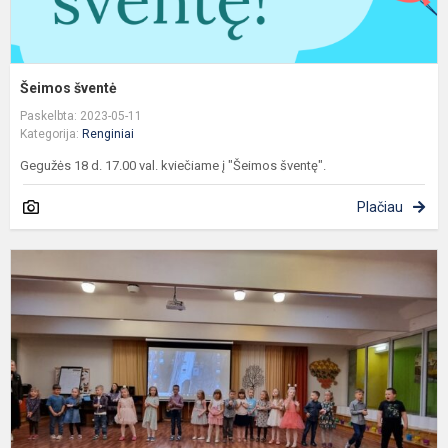
Šeimos šventė
Paskelbta: 2023-05-11
Kategorija:
Renginiai
Gegužės 18 d. 17.00 val. kviečiame į "Šeimos šventę".
Plačiau
R
m
d
p
"
m