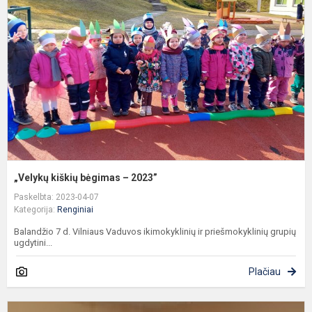
b
–
2
„Velykų kiškių bėgimas – 2023”
Paskelbta: 2023-04-07
Kategorija:
Renginiai
Balandžio 7 d. Vilniaus Vaduvos ikimokyklinių ir priešmokyklinių grupių
ugdytini...
Plačiau
P