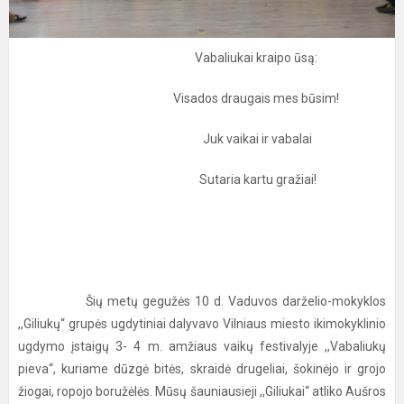
Vabaliukai kraipo ūsą:
Visados draugais mes būsim!
Juk vaikai ir vabalai
Sutaria kartu gražiai!
Šių metų gegužės 10 d. Vaduvos darželio-mokyklos
,,Giliukų“ grupės ugdytiniai dalyvavo Vilniaus miesto ikimokyklinio
ugdymo įstaigų 3- 4 m. amžiaus vaikų festivalyje ,,Vabaliukų
pieva“, kuriame dūzgė bitės, skraidė drugeliai, šokinėjo ir grojo
žiogai, ropojo boružėlės. Mūsų šauniausieji ,,Giliukai“ atliko Aušros