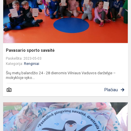
Pavasario sporto savaitė
Paskelbta: 2023-05-03
Kategorija:
Renginiai
Šių metų balandžio 24 - 28 dienomis Vilniaus Vaduvos darželyje –
mokykloje vyko...
Plačiau
P
p
s
G