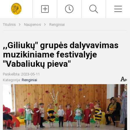
Paieška
Men
Titulinis
Naujienos
Renginiai
,,Giliukų" grupės dalyvavimas
muzikiniame festivalyje
"Vabaliukų pieva"
Paskelbta: 2023-05-11
Kategorija:
Renginiai