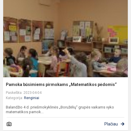
b
p
„
p
Pamoka būsimiems pirmokams „Matematikos pėdomis“
Paskelbta: 2023-04-04
Kategorija:
Renginiai
Balandžio 4 d. priešmokyklinės „Boružėlių“ grupės vaikams vyko
matematikos pamok...
Plačiau