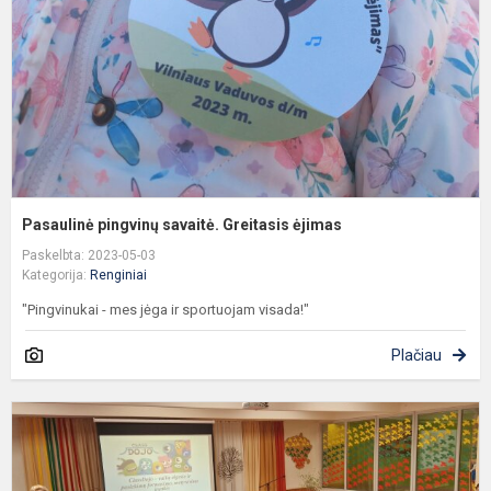
ė
Pasaulinė pingvinų savaitė. Greitasis ėjimas
Paskelbta: 2023-05-03
Kategorija:
Renginiai
"Pingvinukai - mes jėga ir sportuojam visada!"
Plačiau
„
m