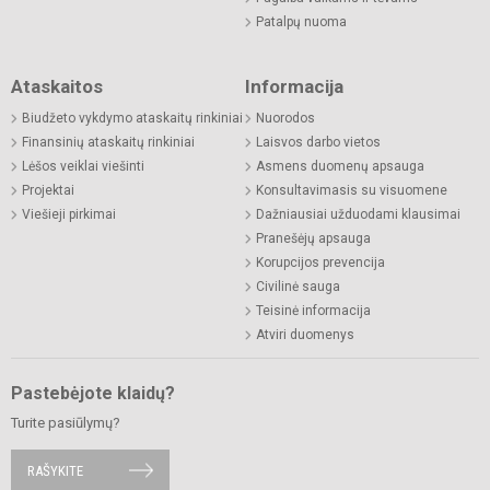
Patalpų nuoma
Ataskaitos
Informacija
Biudžeto vykdymo ataskaitų rinkiniai
Nuorodos
Finansinių ataskaitų rinkiniai
Laisvos darbo vietos
Lėšos veiklai viešinti
Asmens duomenų apsauga
Projektai
Konsultavimasis su visuomene
Viešieji pirkimai
Dažniausiai užduodami klausimai
Pranešėjų apsauga
Korupcijos prevencija
Civilinė sauga
Teisinė informacija
Atviri duomenys
Pastebėjote klaidų?
Turite pasiūlymų?
RAŠYKITE