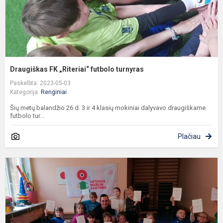
Draugiškas FK „Riteriai“ futbolo turnyras
Paskelbta: 2023-05-03
Kategorija:
Renginiai
Šių metų balandžio 26 d. 3 ir 4 klasių mokiniai dalyvavo draugiškame
futbolo tur...
Plačiau
P
s
s