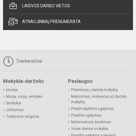
LAISVOS DARBO VIETOS
ATNAUJINIMŲ PRENUMERATA
Tvarkaraščiai
Mokykla-darželis
Paslaugos
Istorija
Priėmimas į darželį-mokyklą
Misija, vizija, vertybės
Maitinimas, mokesčiai už darželį-
mokyklą
Simboliai
Priešmokyklinis ugdymas
Uniformos
Pradinis ugdymas
Tradiciniai renginiai
Neformalusis švietimas
Visos dienos mokykla
Pagalba vaikams ir tėvams