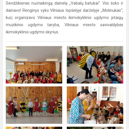
Sendžikienės nuotaikingą dainelę ,,Vabalų batukai“. Visi šoko ir
dainavo! Renginys vyko Vilniaus lopšelyje darželyje ,,Molinukas“,
kurį organizavo Vilniaus miesto ikimokyklinio ugdymo įstaigų
muzikinio ugdymo taryba, Vilniaus miesto savivaldybės
ikimokyklinio ugdymo skyrius.