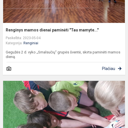
Renginys mamos dienai paminėti "Tau mamyte..."
Paskelbta: 2023-05-04
Kategorija:
Renginiai
Gegužės 2 d. vyko „Smalsučių“ grupės šventė, skirta paminėti mamos
dieną.
Plačiau
D
F
„
f
t