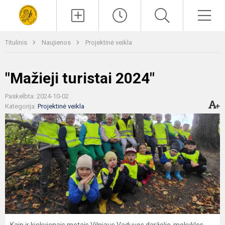
Paieška
Men
Titulinis
Naujienos
Projektinė veikla
"Mažieji turistai 2024"
Paskelbta: 2024-10-02
Kategorija:
Projektinė veikla