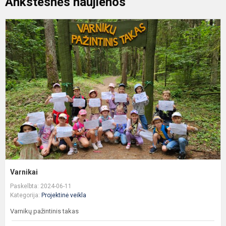
Ankstesnės naujienos
V
Varnikai
Paskelbta: 2024-06-11
Kategorija:
Projektinė veikla
Varnikų pažintinis takas