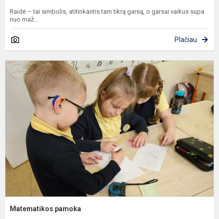
Raidė – tai simbolis, atitinkantis tam tikrą garsą, o garsai vaikus supa
nuo maž...
Plačiau
M
p
Matematikos pamoka