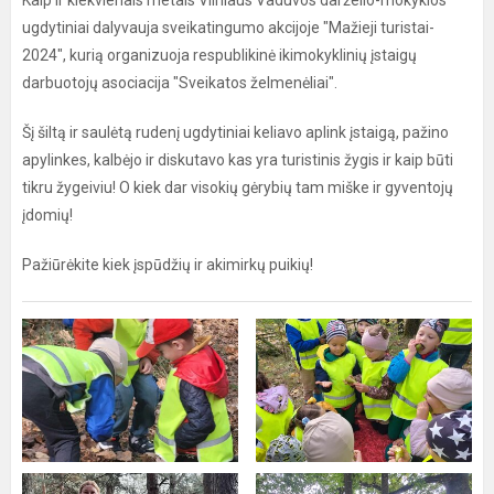
Kaip ir kiekvienais metais Vilniaus Vaduvos darželio-mokyklos
ugdytiniai dalyvauja sveikatingumo akcijoje "Mažieji turistai-
2024", kurią organizuoja respublikinė ikimokyklinių įstaigų
darbuotojų asociacija "Sveikatos želmenėliai".
Šį šiltą ir saulėtą rudenį ugdytiniai keliavo aplink įstaigą, pažino
apylinkes, kalbėjo ir diskutavo kas yra turistinis žygis ir kaip būti
tikru žygeiviu! O kiek dar visokių gėrybių tam miške ir gyventojų
įdomių!
Pažiūrėkite kiek įspūdžių ir akimirkų puikių!