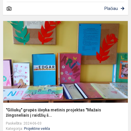
Plačiau
"
g
i
m
p
"
ž
"Giliukų" grupės išvyka metinis projektas "Mažais
žingsneliais į raidžių š...
Paskelbta: 2024-06-03
Kategorija:
Projektinė veikla