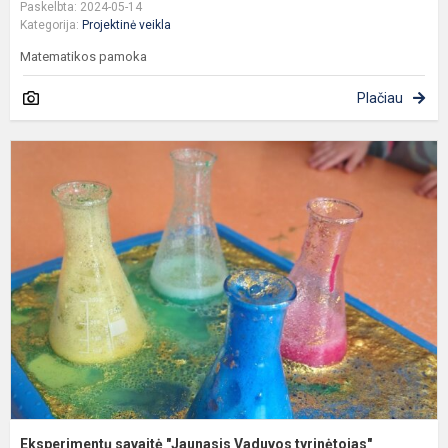
Paskelbta: 2024-05-14
Kategorija:
Projektinė veikla
Matematikos pamoka
Plačiau
E
s
"
V
t
Eksperimentų savaitė "Jaunasis Vaduvos tyrinėtojas"