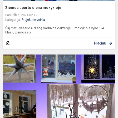
Žiemos sporto diena mokykloje
Paskelbta: 2024-02-12
Kategorija:
Projektinė veikla
Šių metų vasario 6 dieną Vaduvos darželyje – mokykloje vyko 1-4
klasių žiemos sp...
Plačiau
L
s
K
ž