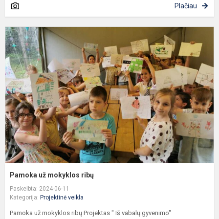
Plačiau
P
u
m
r
Pamoka už mokyklos ribų
Paskelbta: 2024-06-11
Kategorija:
Projektinė veikla
Pamoka už mokyklos ribų Projektas " Iš vabalų gyvenimo"