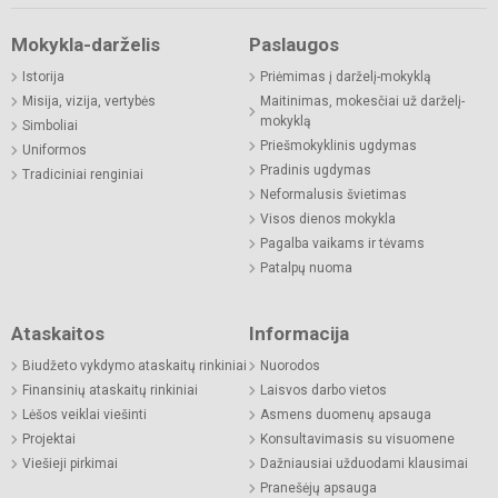
Mokykla-darželis
Paslaugos
Istorija
Priėmimas į darželį-mokyklą
Misija, vizija, vertybės
Maitinimas, mokesčiai už darželį-
mokyklą
Simboliai
Priešmokyklinis ugdymas
Uniformos
Pradinis ugdymas
Tradiciniai renginiai
Neformalusis švietimas
Visos dienos mokykla
Pagalba vaikams ir tėvams
Patalpų nuoma
Ataskaitos
Informacija
Biudžeto vykdymo ataskaitų rinkiniai
Nuorodos
Finansinių ataskaitų rinkiniai
Laisvos darbo vietos
Lėšos veiklai viešinti
Asmens duomenų apsauga
Projektai
Konsultavimasis su visuomene
Viešieji pirkimai
Dažniausiai užduodami klausimai
Pranešėjų apsauga