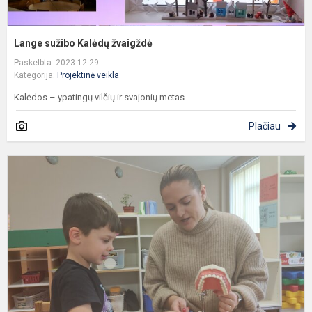
Lange sužibo Kalėdų žvaigždė
Paskelbta: 2023-12-29
Kategorija:
Projektinė veikla
Kalėdos – ypatingų vilčių ir svajonių metas.
Plačiau
T
d
p