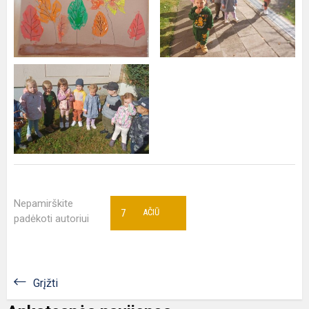
Nepamirškite
7
AČIŪ
padėkoti autoriui
Grįžti