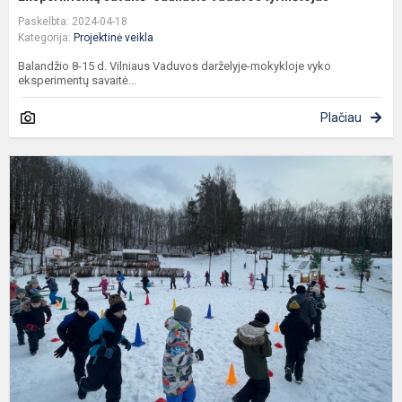
Paskelbta: 2024-04-18
Kategorija:
Projektinė veikla
Balandžio 8-15 d. Vilniaus Vaduvos darželyje-mokykloje vyko
eksperimentų savaitė...
Plačiau
Ž
s
d
m