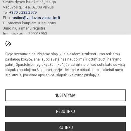
Savivaldybės biudžetinė įstaiga
Vaduvos g. 14 a, 02308 Vilnius
Tel.
+370 5 232 2979
El. p.
rastine@vaduvos.vilnius.lm.lt
Duomenys kaupiami ir saugomi
Juridinių asmenų registre
Įmonės kodas 290013960
Šioje svetainėje naudojame slapukus siekdami užtikrinti jums teikiamų
© 2023. Vilniaus Vaduvos darželis - mokykla. Visos teisės saugomos.
Kopijuoti turinį be raštiško įstaigos administracijos sutikimo griežtai draudžiama.
paslaugų kokybę, analizuoti svetainės naudojimą ir optimizuoti naršymo
patirtį. Spustelėję mygtuką „Sutinku“, jūs patvirtinate, kad sutinkate su visų
Prieinamumo paraiška
Slapukų politika
slapukų naudojimu šioje svetainėje. Jei norite atšaukti arba pakeisti savo
sutikimus, prašome apsilankyti
slapukų valdymo puslapyje
.
Sumanus būdas atnaujinti
mokyklos interneto
svetainę
NUSTATYMAI
NESUTINKU
SUTINKU